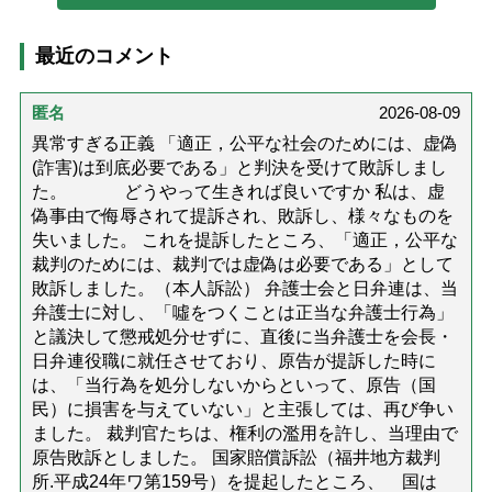
最近のコメント
匿名
2026-08-09
異常すぎる正義 「適正，公平な社会のためには、虚偽
(詐害)は到底必要である」と判決を受けて敗訴しまし
た。 どうやって生きれば良いですか 私は、虚
偽事由で侮辱されて提訴され、敗訴し、様々なものを
失いました。 これを提訴したところ、「適正，公平な
裁判のためには、裁判では虚偽は必要である」として
敗訴しました。（本人訴訟） 弁護士会と日弁連は、当
弁護士に対し、「噓をつくことは正当な弁護士行為」
と議決して懲戒処分せずに、直後に当弁護士を会長・
日弁連役職に就任させており、原告が提訴した時に
は、「当行為を処分しないからといって、原告（国
民）に損害を与えていない」と主張しては、再び争い
ました。 裁判官たちは、権利の濫用を許し、当理由で
原告敗訴としました。 国家賠償訴訟（福井地方裁判
所.平成24年ワ第159号）を提起したところ、 国は