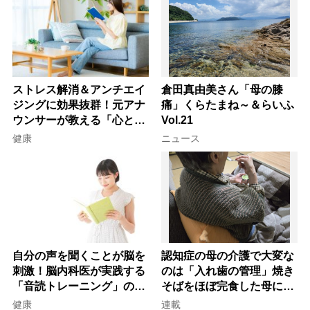
ストレス解消＆アンチエイ
倉田真由美さん「母の膝
ジングに効果抜群！元アナ
痛」くらたまね～＆らいふ
ウンサーが教える「心と体
Vol.21
を元気にする音読の習慣」
健康
ニュース
自分の声を聞くことが脳を
認知症の母の介護で大変な
刺激！脳内科医が実践する
のは「入れ歯の管理」焼き
「音読トレーニング」の極
そばをほぼ完食した母に息
意
子が血の気が引いた理由
健康
連載