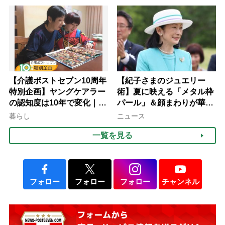
【介護ポストセブン10周年
【紀子さまのジュエリー
特別企画】ヤングケアラー
術】夏に映える「メタル枠
の認知度は10年で変化｜流
パール」＆顔まわりが華や
行語大賞にノミネート、法
ぐ「揺れる一粒」の使い分
暮らし
ニュース
律にも明記されたが果たし
け方
一覧を見る
て現在は？
フォロー
フォロー
フォロー
チャンネル