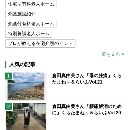
住宅型有料老人ホーム
介護施設紹介
介護付有料老人ホーム
特別養護老人ホーム
プロが教える在宅介護のヒント
公的介護保険制度
介護食
一覧を見る
高木ブー
ケアマネジャー
人気の記事
猫が母になつきません
倉田真由美さん「母の膝痛」くら
1
たまね～＆らいふVol.21
息子の遠距離介護サバイバル術
兄がボケました
便利なサービス
予防法
倉田真由美さん「腰痛解消のため
2
に」くらたまね～＆らいふVol.20