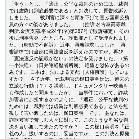
「争う」とし、「適正，公平な裁判のためには、裁判
では虚偽は到底必要である」と判決して、原告敗訴と
しました。 裁判官に深々と頭を下げて喜ぶ国家公務
員の方々の姿がありました。 （控訴 名古屋高等裁
判所.金沢支部.平成24年(ネ)第267号で敗訴確定） その
後に刑事告発したところ、詐欺罪として受理されまし
た。（時効で不起訴） 近年、再審請求しました。 再
審請求では当然に憲法違反を訴えたのですが、再び
「憲法違反の記載がない」の決定を受けました。（第
一小法廷）（日弁連経歴者所属） 絶望と恐怖があるの
みです。 日本は、法による支配（人権擁護）していま
すか？ さて近年、元裁判官の樋口英明氏は、過去の
立派な行動（？）を講演し、ドキュメンタリー映画を
も作成したと聞きましたが、 当事件において、詐欺
加害者に加担するかのように、「適正，公平な裁判の
ためには、裁判では虚偽は到底必要である」と法を無
視して言い渡したのは、樋口英明 です。 あなたは、
詐欺被害で苦しむ人々に対して、このような卑劣な判
決を言い渡して来たのですか？ この樋口英明を「正
義の人」扱いするのは、妥当ですか。 この判決と原発