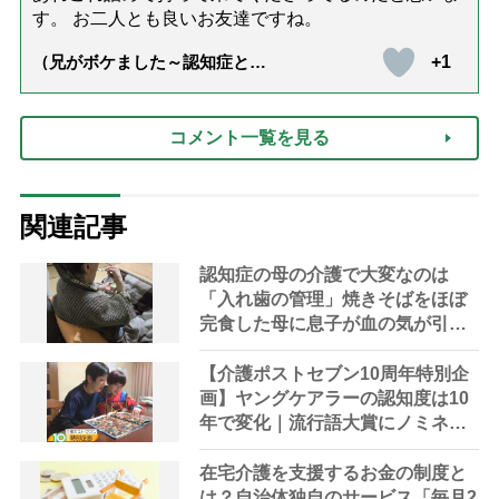
す。 お二人とも良いお友達ですね。
+1
（兄がボケました～認知症と介
護と老後と「第84回『特別送
達』が届きました」）
コメント一覧を見る
関連記事
認知症の母の介護で大変なのは
「入れ歯の管理」焼きそばをほぼ
完食した母に息子が血の気が引い
た理由
【介護ポストセブン10周年特別企
画】ヤングケアラーの認知度は10
年で変化｜流行語大賞にノミネー
ト、法律にも明記されたが果たし
て現在は？
在宅介護を支援するお金の制度と
は？自治体独自のサービス「毎月2