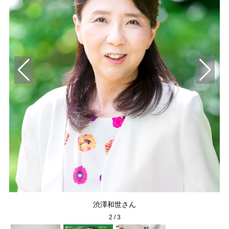
は
渋澤和世さん
2
/
3