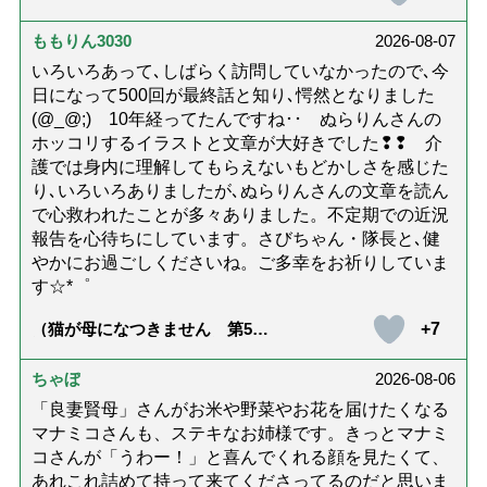
問詐欺の種類と実例9選｜騙され
ないための4つの対策「騙されや
すい人の特徴は？」【社会福祉
ももりん3030
2026-08-07
士解説】）
いろいろあって､しばらく訪問していなかったので､今
日になって500回が最終話と知り､愕然となりました
(@_@;) 10年経ってたんですね･･ ぬらりんさんの
ホッコリするイラストと文章が大好きでした❢❢ 介
護では身内に理解してもらえないもどかしさを感じた
り､いろいろありましたが､ぬらりんさんの文章を読ん
で心救われたことが多々ありました。不定期での近況
報告を心待ちにしています。さびちゃん・隊長と､健
やかにお過ごしくださいね。ご多幸をお祈りしていま
す☆*゜
+7
（猫が母になつきません 第500
話「ありがとう」【最終話】）
ちゃぼ
2026-08-06
「良妻賢母」さんがお米や野菜やお花を届けたくなる
マナミコさんも、ステキなお姉様です。きっとマナミ
コさんが「うわー！」と喜んでくれる顔を見たくて、
あれこれ詰めて持って来てくださってるのだと思いま