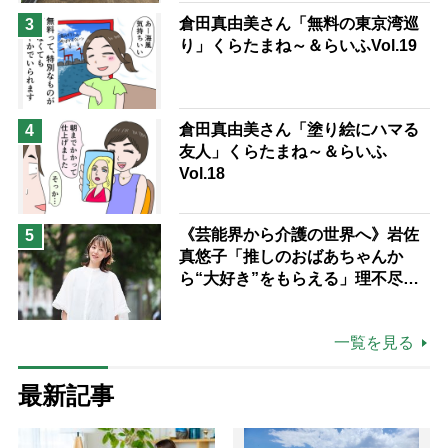
倉田真由美さん「無料の東京湾巡
3
り」くらたまね～＆らいふVol.19
倉田真由美さん「塗り絵にハマる
4
友人」くらたまね～＆らいふ
Vol.18
《芸能界から介護の世界へ》岩佐
5
真悠子「推しのおばあちゃんか
ら“大好き”をもらえる」理不尽さ
も吹き飛ぶ“やりがい”、介護の現
場は「愛おしい」
一覧を見る
最新記事