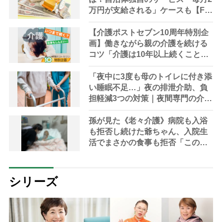
万円が支給される」ケースも【FP
解説】
【介護ポストセブン10周年特別企
画】働きながら親の介護を続ける
コツ「介護は10年以上続くこと
も…3つのフェーズに分けて考えて
みよう」【社会福祉士解説】
「夜中に3度も母のトイレに付き添
い睡眠不足…」夜の排泄介助、負
担軽減3つの対策｜夜間専門の介護
対策やレスパイトケアなどケアマ
ネに相談を
孫が見た《老々介護》病院も入浴
も拒否し続けた爺ちゃん、入院生
活でまさかの食事も拒否「この先
どうなる？」
シリーズ