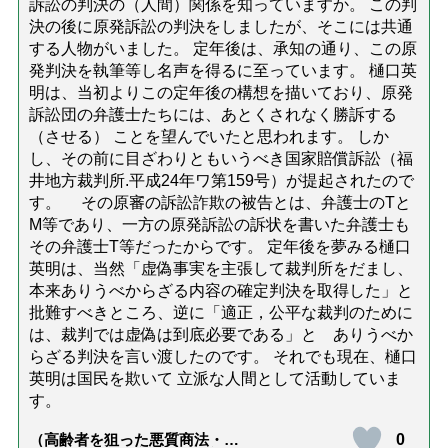
訴訟の判決の（人間）関係を知っていますか。 この判
決の後に原発訴訟の判決をしましたが、そこには共通
する人物がいました。 定年後は、承知の通り、この原
発判決を執筆等し名声を得るに至っています。 樋口英
明は、当初よりこの定年後の構想を描いており、原発
訴訟団の弁護士たちには、あとくされなく勝訴する
（させる） ことを望んでいたと思われます。 しか
し、その前に目ざわりともいうべき国家賠償訴訟（福
井地方裁判所.平成24年ワ第159号）が提起されたので
す。 その原審の訴訟詐欺の被告とは、弁護士のTと
M等であり、一方の原発訴訟の訴状を書いた弁護士も
その弁護士T等だったからです。 定年後を夢みる樋口
英明は、当然「虚偽事実を主張して裁判所をだまし、
本来ありうべからざる内容の確定判決を取得した」と
批難すべきところ、逆に「適正，公平な裁判のために
は、裁判では虚偽は到底必要である」と ありうべか
らざる判決を言い渡したのです。 それでも現在、樋口
英明は国民を欺いて 立派な人間として活動していま
す。
0
（高齢者を狙った悪質商法・訪