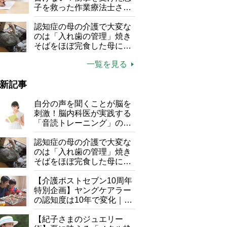
る」
子を救った作業療法士さん
の言葉
認知症の母の介護で大変な
のは「入れ歯の管理」焼き
そばをほぼ完食した母に息
子が血の気が引いた理由
一覧を見る
新記事
自分の声を聞くことが脳を
刺激！脳内科医が実践する
「音読トレーニング」の極
意
認知症の母の介護で大変な
のは「入れ歯の管理」焼き
そばをほぼ完食した母に息
子が血の気が引いた理由
【介護ポストセブン10周年
特別企画】ヤングケアラー
の認知度は10年で変化｜流
行語大賞にノミネート、法
律にも明記されたが果たし
【紀子さまのジュエリー