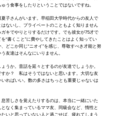
ちゅう食事をしたりということではないですね。
夏子さんがいます。早稲田大学時代からの友人で
とはないし、プライベートのこともよく知りません
ガキでやりとりするだけです。でも彼女が75才で
を“書くこと”に費やしてきたことはよく知ってい
、どこか同じ“ニオイ”を感じ、尊敬すべき才能と努
いう友達はそんなにいりません。
ょうか。昔話を延々とするのが友達でしょうか。
ですか？ 私はそうではないと思います。大切な友
いいればいい。数の多さはちっとも重要じゃないは
息苦しさを覚えたりするのは、本当に一緒にいた
んとなく集まっているママ友、同級会など、惰性と
いたいと思っていない人と過ごせば、疲れてしまう