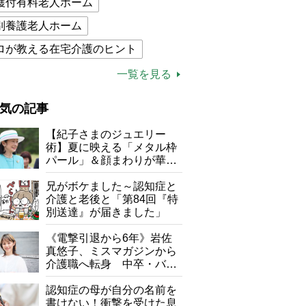
護付有料老人ホーム
別養護老人ホーム
ロが教える在宅介護のヒント
的介護保険制度
介護食
一覧を見る
木ブー
ケアマネジャー
気の記事
が母になつきません
【紀子さまのジュエリー
子の遠距離介護サバイバル術
術】夏に映える「メタル枠
パール」＆顔まわりが華や
がボケました
便利なサービス
ぐ「揺れる一粒」の使い分
け方
兄がボケました～認知症と
防法
介護と老後と「第84回『特
別送達』が届きました」
《電撃引退から6年》岩佐
真悠子、ミスマガジンから
介護職へ転身 中卒・バイ
ト経験ゼロの彼女が見つけ
た“居場所”「社会の役に立
認知症の母が自分の名前を
ちながら自分らしくいられ
書けない！衝撃を受けた息