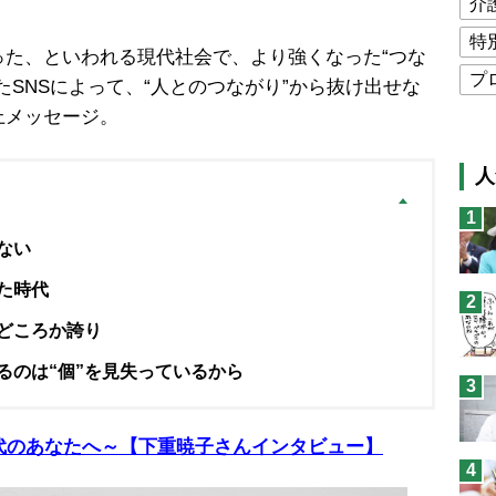
介
特
た、といわれる現代社会で、より強くなった“つな
プ
たSNSによって、“人とのつながり”から抜け出せな
上メッセージ。
公
高
人
猫
1
息
ない
兄
た時代
2
予
どころか誇り
るのは“個”を見失っているから
3
代のあなたへ～【下重暁子さんインタビュー】
4