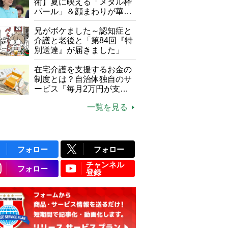
て現在は？
術】夏に映える「メタル枠
パール」＆顔まわりが華や
ぐ「揺れる一粒」の使い分
け方
兄がボケました～認知症と
介護と老後と「第84回『特
別送達』が届きました」
在宅介護を支援するお金の
制度とは？自治体独自のサ
ービス「毎月2万円が支給
される」ケースも【FP解
一覧を見る
説】
フォロー
フォロー
チャンネル
フォロー
登録