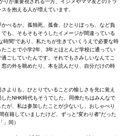
ながりが重要視される一方、イジメやママ友とのトラ
レスを抱える人が増えています。
浮かべるか。孤独死、孤食、ひとりぼっち、など負
。でも、そもそもそうしたイメージが間違っている
な時間”であり、私たちが生きていくうえで必要な時
たことで小学2年、3年とほとんど学校に通ってい
で過ごしていたんです。それでもさみしいなんてこ
。窓の外を眺めたり、本を読んだり、自分だけの時
さよりも、ひとりでいることの愉しさを先に覚え
したNHK時代もそうでした。同僚たちはみんなで
したが、私は参加したことが少ないし、おしゃべり
間在籍していましたけど、ずっと“変わり者”だった
「」同）