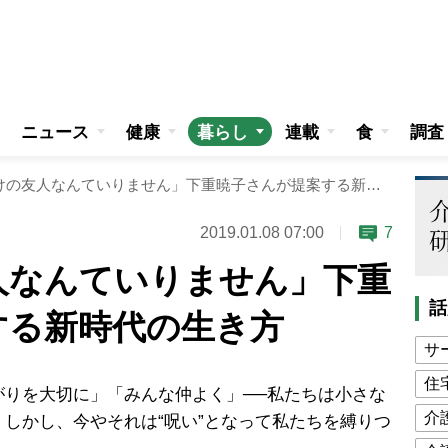
ニュース
健康
暮らし
連載
食
調査
「見せかけの友人なんていりません」下重暁子さんが提案する新時代の生き方
2019.01.08 07:00
7
人なんていりません」下重
話
する新時代の生き方
サ
住
がりを大切に」「みんな仲よく」──私たちは小さな
介
しかし、今やそれは“呪い”となって私たちを縛りつ