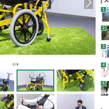
人
猫
1
息
兄
2
予
3
3
/
9
4
5