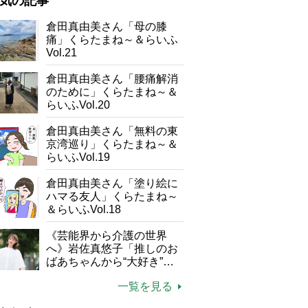
気の記事
が母になつきません
倉田真由美さん「母の膝
痛」くらたまね～＆らいふ
子の遠距離介護サバイバル術
Vol.21
がボケました
便利なサービス
倉田真由美さん「腰痛解消
防法
のために」くらたまね～＆
らいふVol.20
倉田真由美さん「無料の東
京湾巡り」くらたまね～＆
らいふVol.19
倉田真由美さん「塗り絵に
ハマる友人」くらたまね～
＆らいふVol.18
《芸能界から介護の世界
へ》岩佐真悠子「推しのお
ばあちゃんから“大好き”を
もらえる」理不尽さも吹き
一覧を見る
飛ぶ“やりがい”、介護の現
場は「愛おしい」