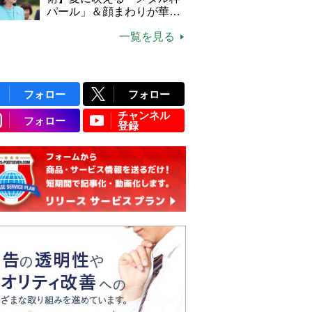
パール」＆顔まわりが華や
ぐ「揺れる一粒」の使い分
一覧を見る
け方
フォロー
フォロー
チャンネル
フォロー
登録