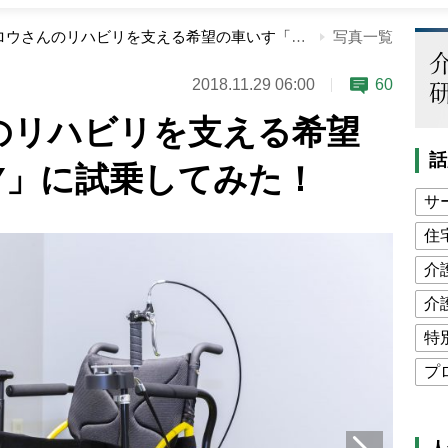
ケンタロウさんのリハビリを支える希望の車いす「COGY」に試乗してみた！
写真一覧
2018.11.29 06:00
60
のリハビリを支える希望
話
Y」に試乗してみた！
サ
住
介
介
特
プ
公
高