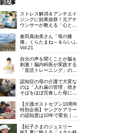
新記事
ストレス解消＆アンチエイ
ジングに効果抜群！元アナ
ウンサーが教える「心と体
を元気にする音読の習慣」
倉田真由美さん「母の膝
痛」くらたまね～＆らいふ
Vol.21
自分の声を聞くことが脳を
刺激！脳内科医が実践する
「音読トレーニング」の極
意
認知症の母の介護で大変な
のは「入れ歯の管理」焼き
そばをほぼ完食した母に息
子が血の気が引いた理由
【介護ポストセブン10周年
特別企画】ヤングケアラー
の認知度は10年で変化｜流
行語大賞にノミネート、法
律にも明記されたが果たし
【紀子さまのジュエリー
て現在は？
術】夏に映える「メタル枠