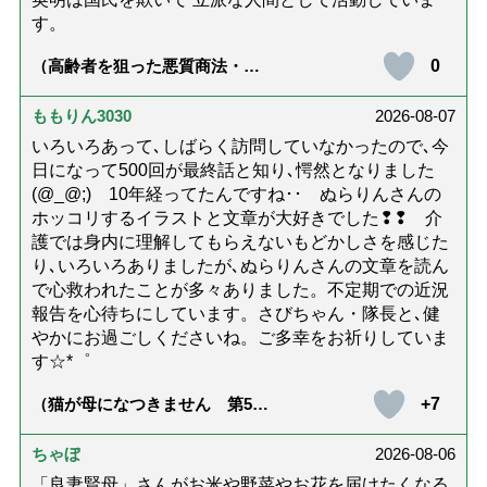
す。
0
（高齢者を狙った悪質商法・訪
問詐欺の種類と実例9選｜騙され
ないための4つの対策「騙されや
すい人の特徴は？」【社会福祉
ももりん3030
2026-08-07
士解説】）
いろいろあって､しばらく訪問していなかったので､今
日になって500回が最終話と知り､愕然となりました
(@_@;) 10年経ってたんですね･･ ぬらりんさんの
ホッコリするイラストと文章が大好きでした❢❢ 介
護では身内に理解してもらえないもどかしさを感じた
り､いろいろありましたが､ぬらりんさんの文章を読ん
で心救われたことが多々ありました。不定期での近況
報告を心待ちにしています。さびちゃん・隊長と､健
やかにお過ごしくださいね。ご多幸をお祈りしていま
す☆*゜
+7
（猫が母になつきません 第500
話「ありがとう」【最終話】）
ちゃぼ
2026-08-06
「良妻賢母」さんがお米や野菜やお花を届けたくなる