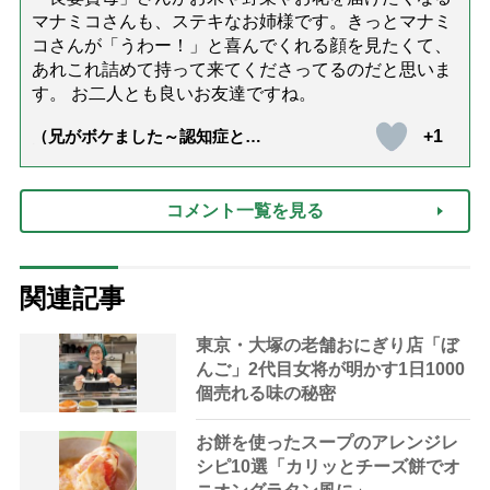
マナミコさんも、ステキなお姉様です。きっとマナミ
コさんが「うわー！」と喜んでくれる顔を見たくて、
あれこれ詰めて持って来てくださってるのだと思いま
す。 お二人とも良いお友達ですね。
+1
（兄がボケました～認知症と介
護と老後と「第84回『特別送
達』が届きました」）
コメント一覧を見る
関連記事
東京・大塚の老舗おにぎり店「ぼ
んご」2代目女将が明かす1日1000
個売れる味の秘密
お餅を使ったスープのアレンジレ
シピ10選「カリッとチーズ餅でオ