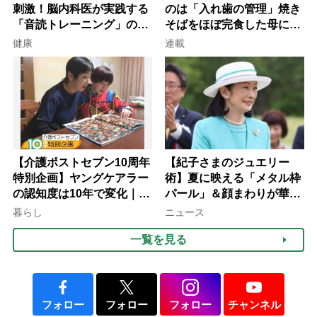
刺激！脳内科医が実践する
のは「入れ歯の管理」焼き
「音読トレーニング」の極
そばをほぼ完食した母に息
意
子が血の気が引いた理由
健康
連載
【介護ポストセブン10周年
【紀子さまのジュエリー
特別企画】ヤングケアラー
術】夏に映える「メタル枠
の認知度は10年で変化｜流
パール」＆顔まわりが華や
行語大賞にノミネート、法
ぐ「揺れる一粒」の使い分
暮らし
ニュース
律にも明記されたが果たし
け方
一覧を見る
て現在は？
フォロー
フォロー
フォロー
チャンネル