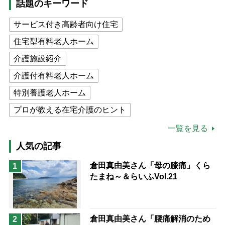
話題のキーワード
サービス付き高齢者向け住宅
住宅型有料老人ホーム
介護施設紹介
介護付有料老人ホーム
特別養護老人ホーム
プロが教える在宅介護のヒント
公的介護保険制度
介護食
一覧を見る
高木ブー
ケアマネジャー
人気の記事
猫が母になつきません
倉田真由美さん「母の膝痛」くら
1
たまね～＆らいふVol.21
息子の遠距離介護サバイバル術
兄がボケました
便利なサービス
予防法
倉田真由美さん「腰痛解消のため
2