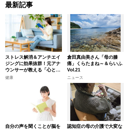
最新記事
ストレス解消＆アンチエイ
倉田真由美さん「母の膝
ジングに効果抜群！元アナ
痛」くらたまね～＆らいふ
ウンサーが教える「心と体
Vol.21
を元気にする音読の習慣」
健康
ニュース
自分の声を聞くことが脳を
認知症の母の介護で大変な