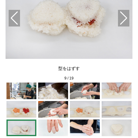
型をはずす
9
/
19