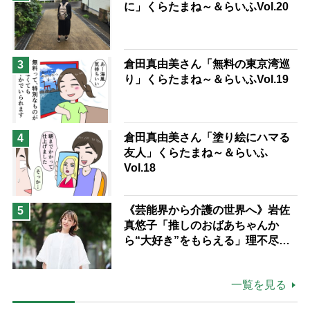
に」くらたまね～＆らいふVol.20
倉田真由美さん「無料の東京湾巡
3
り」くらたまね～＆らいふVol.19
倉田真由美さん「塗り絵にハマる
4
友人」くらたまね～＆らいふ
Vol.18
《芸能界から介護の世界へ》岩佐
5
真悠子「推しのおばあちゃんか
ら“大好き”をもらえる」理不尽さ
も吹き飛ぶ“やりがい”、介護の現
場は「愛おしい」
一覧を見る