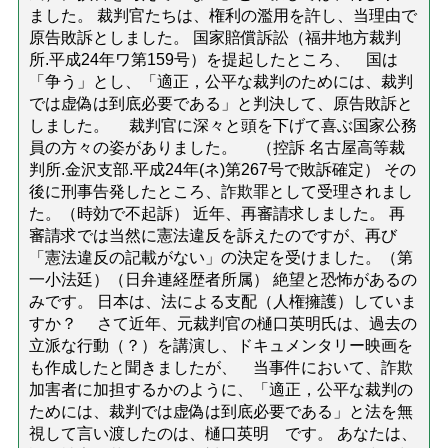
ました。 裁判官たちは、権利の濫用を許し、当理由で
原告敗訴としました。 国家賠償訴訟（福井地方裁判
所.平成24年ワ第159号）を提起したところ、 国は
「争う」とし、「適正，公平な裁判のためには、裁判
では虚偽は到底必要である」と判決して、原告敗訴と
しました。 裁判官に深々と頭を下げて喜ぶ国家公務
員の方々の姿がありました。 （控訴 名古屋高等裁
判所.金沢支部.平成24年(ネ)第267号で敗訴確定） その
後に刑事告発したところ、詐欺罪として受理されまし
た。（時効で不起訴） 近年、再審請求しました。 再
審請求では当然に憲法違反を訴えたのですが、再び
「憲法違反の記載がない」の決定を受けました。（第
一小法廷）（日弁連経歴者所属） 絶望と恐怖があるの
みです。 日本は、法による支配（人権擁護）していま
すか？ さて近年、元裁判官の樋口英明氏は、過去の
立派な行動（？）を講演し、ドキュメンタリー映画を
も作成したと聞きましたが、 当事件において、詐欺
加害者に加担するかのように、「適正，公平な裁判の
ためには、裁判では虚偽は到底必要である」と法を無
視して言い渡したのは、樋口英明 です。 あなたは、