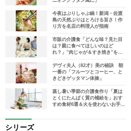
ニオングラタン風に」
今夜はぶりしゃぶ鍋！新潟・佐渡
島の天然ぶりはとろける旨さ！作
り方を名店の料理人が指南
市販の介護食「どんな味？見た目
は？親に食べてほしいのはど
れ？」”肉じゃが＆すき焼き”を実
食検証
デヴィ夫人（82才）美の秘訣 朝
一番の「フルーツとコーヒー、と
きどきゲッタマン体操」
蒸し暑い季節の介護食作り「夏は
とくにたんぱく質の補給を」おす
すめ食材6選＆火を使わないお手軽
レシピ3選【管理栄養士提案】
シリーズ