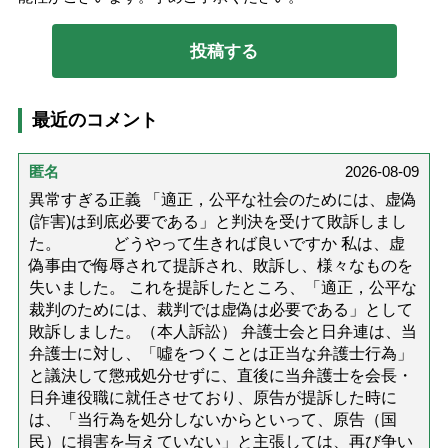
最近のコメント
匿名
2026-08-09
異常すぎる正義 「適正，公平な社会のためには、虚偽
(詐害)は到底必要である」と判決を受けて敗訴しまし
た。 どうやって生きれば良いですか 私は、虚
偽事由で侮辱されて提訴され、敗訴し、様々なものを
失いました。 これを提訴したところ、「適正，公平な
裁判のためには、裁判では虚偽は必要である」として
敗訴しました。（本人訴訟） 弁護士会と日弁連は、当
弁護士に対し、「噓をつくことは正当な弁護士行為」
と議決して懲戒処分せずに、直後に当弁護士を会長・
日弁連役職に就任させており、原告が提訴した時に
は、「当行為を処分しないからといって、原告（国
民）に損害を与えていない」と主張しては、再び争い