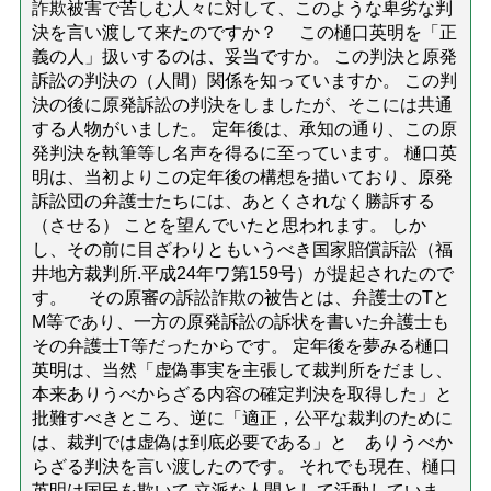
詐欺被害で苦しむ人々に対して、このような卑劣な判
決を言い渡して来たのですか？ この樋口英明を「正
義の人」扱いするのは、妥当ですか。 この判決と原発
訴訟の判決の（人間）関係を知っていますか。 この判
決の後に原発訴訟の判決をしましたが、そこには共通
する人物がいました。 定年後は、承知の通り、この原
発判決を執筆等し名声を得るに至っています。 樋口英
明は、当初よりこの定年後の構想を描いており、原発
訴訟団の弁護士たちには、あとくされなく勝訴する
（させる） ことを望んでいたと思われます。 しか
し、その前に目ざわりともいうべき国家賠償訴訟（福
井地方裁判所.平成24年ワ第159号）が提起されたので
す。 その原審の訴訟詐欺の被告とは、弁護士のTと
M等であり、一方の原発訴訟の訴状を書いた弁護士も
その弁護士T等だったからです。 定年後を夢みる樋口
英明は、当然「虚偽事実を主張して裁判所をだまし、
本来ありうべからざる内容の確定判決を取得した」と
批難すべきところ、逆に「適正，公平な裁判のために
は、裁判では虚偽は到底必要である」と ありうべか
らざる判決を言い渡したのです。 それでも現在、樋口
英明は国民を欺いて 立派な人間として活動していま