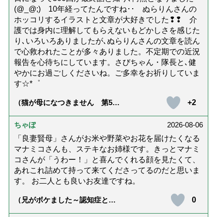
(@_@;) 10年経ってたんですね･･ ぬらりんさんの
ホッコリするイラストと文章が大好きでした❢❢ 介
護では身内に理解してもらえないもどかしさを感じた
り､いろいろありましたが､ぬらりんさんの文章を読ん
で心救われたことが多々ありました。不定期での近況
報告を心待ちにしています。さびちゃん・隊長と､健
やかにお過ごしくださいね。ご多幸をお祈りしていま
す☆*゜
+2
（猫が母になつきません 第500
話「ありがとう」【最終話】）
ちゃぼ
2026-08-06
「良妻賢母」さんがお米や野菜やお花を届けたくなる
マナミコさんも、ステキなお姉様です。きっとマナミ
コさんが「うわー！」と喜んでくれる顔を見たくて、
あれこれ詰めて持って来てくださってるのだと思いま
す。 お二人とも良いお友達ですね。
0
（兄がボケました～認知症と介
護と老後と「第84回『特別送
達』が届きました」）