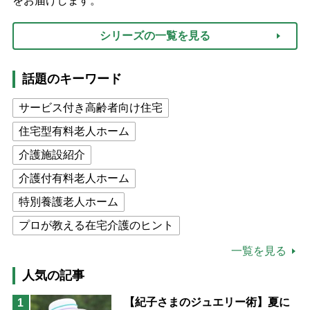
をお届けします。
シリーズの一覧を見る
話題のキーワード
サービス付き高齢者向け住宅
住宅型有料老人ホーム
介護施設紹介
介護付有料老人ホーム
特別養護老人ホーム
プロが教える在宅介護のヒント
公的介護保険制度
介護食
一覧を見る
高木ブー
ケアマネジャー
人気の記事
猫が母になつきません
【紀子さまのジュエリー術】夏に
1