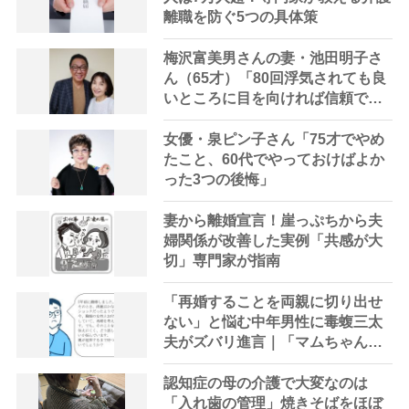
離職を防ぐ5つの具体策
梅沢富美男さんの妻・池田明子さ
ん（65才）「80回浮気されても良
いところに目を向ければ信頼でき
る」
女優・泉ピン子さん「75才でやめ
たこと、60代でやっておけばよか
った3つの後悔」
妻から離婚宣言！崖っぷちから夫
婦関係が改善した実例「共感が大
切」専門家が指南
「再婚することを両親に切り出せ
ない」と悩む中年男性に毒蝮三太
夫がズバリ進言｜「マムちゃんの
毒入り相談室」第31回
認知症の母の介護で大変なのは
「入れ歯の管理」焼きそばをほぼ