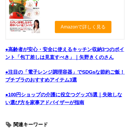
Amazonで詳しく見る
●高齢者が安心・安全に使えるキッチン収納3つのポイ
ント「包丁差しは見直すべき」｜矢野きくのさん
●注目の「電子レンジ調理容器」でSDGsな節約ご飯！
プチプラのおすすめアイテム3選
●100円ショップの介護に役立つグッズ5選｜失敗しな
い選び方を家事アドバイザーが指南
関連キーワード