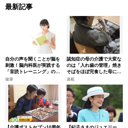
最新記事
自分の声を聞くことが脳を
認知症の母の介護で大変な
刺激！脳内科医が実践する
のは「入れ歯の管理」焼き
「音読トレーニング」の極
そばをほぼ完食した母に息
意
子が血の気が引いた理由
健康
連載
【介護ポストセブン10周年
【紀子さまのジュエリー