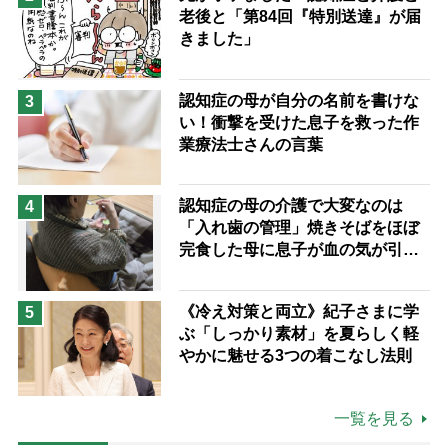
老後と「第84回『特別送達』が届
きました」
認知症の母が自分の名前を書けな
3
い！衝撃を受けた息子を救った作
業療法士さんの言葉
認知症の母の介護で大変なのは
4
「入れ歯の管理」焼きそばをほぼ
完食した母に息子が血の気が引い
た理由
《冷え対策と両立》紀子さまに学
5
ぶ「しっかり素材」を夏らしく軽
やかに魅せる3つの着こなし法則
一覧を見る