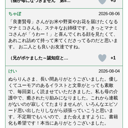
+5
（猫が母になつきません 第500
話「ありがとう」【最終話】）
ちゃぼ
2026-08-06
「良妻賢母」さんがお米や野菜やお花を届けたくなる
マナミコさんも、ステキなお姉様です。きっとマナミ
コさんが「うわー！」と喜んでくれる顔を見たくて、
あれこれ詰めて持って来てくださってるのだと思いま
す。 お二人とも良いお友達ですね。
+1
（兄がボケました～認知症と介
護と老後と「第84回『特別送
達』が届きました」）
けい
2026-08-04
ぬらりんさま、長い間ありがとうございました。優し
くてユーモアのあるイラストと文章がとっても素敵
で、毎回楽しく読ませていただきました。私も母の介
護中で、癒されたり励みになりました。これから連載
がないのが寂しくてたまりませんが、いろんなエピソ
ード思い出したりしながら頑張っていこうと思いま
す。不定期でもいいので、また会えますように。書籍
化も希望です！本当にありがとうございました。