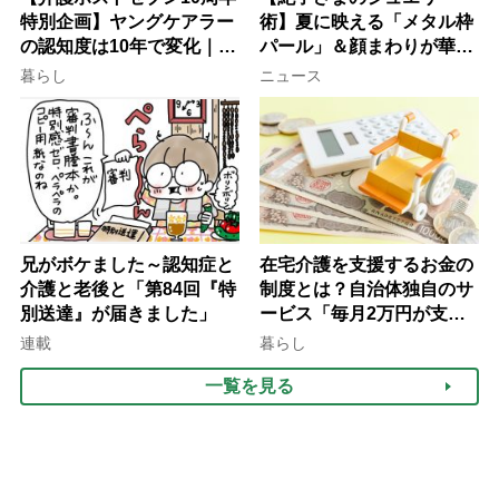
特別企画】ヤングケアラー
術】夏に映える「メタル枠
の認知度は10年で変化｜流
パール」＆顔まわりが華や
行語大賞にノミネート、法
ぐ「揺れる一粒」の使い分
暮らし
ニュース
律にも明記されたが果たし
け方
て現在は？
兄がボケました～認知症と
在宅介護を支援するお金の
介護と老後と「第84回『特
制度とは？自治体独自のサ
別送達』が届きました」
ービス「毎月2万円が支給
される」ケースも【FP解
連載
暮らし
説】
一覧を見る