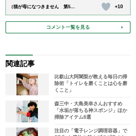
+10
（猫が母になつきません 第500
話「ありがとう」【最終話】）
コメント一覧を見る
関連記事
比叡山大阿闍梨が教える毎日の掃
除術「トイレを磨くことは心を磨
くこと」
森三中・大島美幸さんおすすめ
「水垢が落ちる神スポンジ」ほか
掃除アイテム6選
注目の「電子レンジ調理容器」で