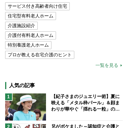
サービス付き高齢者向け住宅
住宅型有料老人ホーム
介護施設紹介
介護付有料老人ホーム
特別養護老人ホーム
プロが教える在宅介護のヒント
公的介護保険制度
介護食
一覧を見る
高木ブー
ケアマネジャー
猫が母になつきません
人気の記事
息子の遠距離介護サバイバル術
【紀子さまのジュエリー術】夏に
1
映える「メタル枠パール」＆顔ま
兄がボケました
便利なサービス
わりが華やぐ「揺れる一粒」の使
予防法
い分け方
兄がボケました～認知症と介護と
2