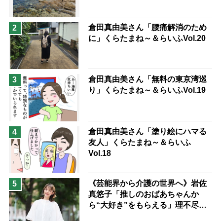
兄がボケました
便利なサービス
予防法
倉田真由美さん「腰痛解消のため
2
に」くらたまね～＆らいふVol.20
倉田真由美さん「無料の東京湾巡
3
り」くらたまね～＆らいふVol.19
倉田真由美さん「塗り絵にハマる
4
友人」くらたまね～＆らいふ
Vol.18
《芸能界から介護の世界へ》岩佐
5
真悠子「推しのおばあちゃんか
ら“大好き”をもらえる」理不尽さ
も吹き飛ぶ“やりがい”、介護の現