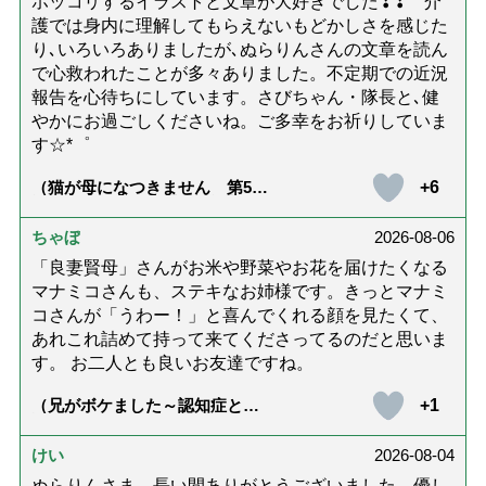
ホッコリするイラストと文章が大好きでした❢❢ 介
護では身内に理解してもらえないもどかしさを感じた
り､いろいろありましたが､ぬらりんさんの文章を読ん
で心救われたことが多々ありました。不定期での近況
報告を心待ちにしています。さびちゃん・隊長と､健
やかにお過ごしくださいね。ご多幸をお祈りしていま
す☆*゜
+6
（猫が母になつきません 第500
話「ありがとう」【最終話】）
ちゃぼ
2026-08-06
「良妻賢母」さんがお米や野菜やお花を届けたくなる
マナミコさんも、ステキなお姉様です。きっとマナミ
コさんが「うわー！」と喜んでくれる顔を見たくて、
あれこれ詰めて持って来てくださってるのだと思いま
す。 お二人とも良いお友達ですね。
+1
（兄がボケました～認知症と介
護と老後と「第84回『特別送
達』が届きました」）
けい
2026-08-04
ぬらりんさま、長い間ありがとうございました。優し