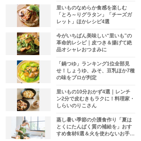
里いものなめらか食感を楽しむ
「とろ～りグラタン」「チーズガ
レット」ほかレシピ4選
今がいちばん美味しい“里いも”の
革命的レシピ｜皮つき＆揚げて絶
品オシャレおつまみに
「鍋つゆ」ランキング1位全部見
せ！しょうゆ、みそ、豆乳ほか7種
の味をプロが判定
里いもの10分おかず4選｜レンチ
ン2分で皮むきもラクに！料理家・
しらいのりこさん
蒸し暑い季節の介護食作り「夏は
とくにたんぱく質の補給を」おす
すめ食材6選＆火を使わないお手軽
レシピ3選【管理栄養士提案】