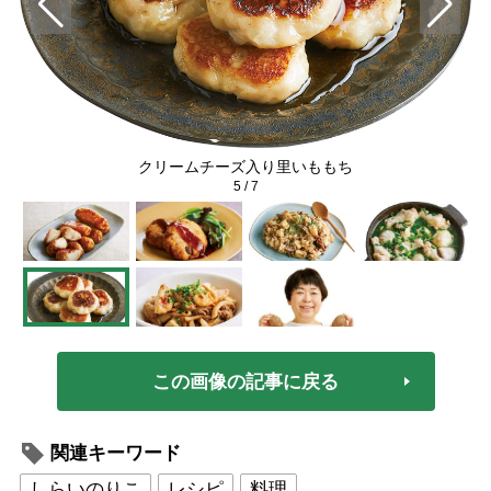
クリームチーズ入り里いももち
5
/
7
この画像の記事に戻る
関連キーワード
しらいのりこ
レシピ
料理