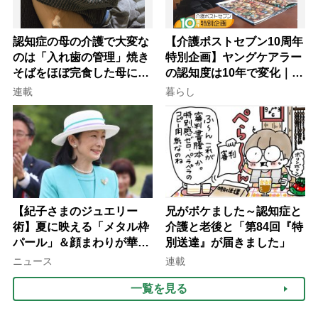
認知症の母の介護で大変な
【介護ポストセブン10周年
のは「入れ歯の管理」焼き
特別企画】ヤングケアラー
そばをほぼ完食した母に息
の認知度は10年で変化｜流
子が血の気が引いた理由
行語大賞にノミネート、法
連載
暮らし
律にも明記されたが果たし
て現在は？
【紀子さまのジュエリー
兄がボケました～認知症と
術】夏に映える「メタル枠
介護と老後と「第84回『特
パール」＆顔まわりが華や
別送達』が届きました」
ぐ「揺れる一粒」の使い分
ニュース
連載
け方
一覧を見る