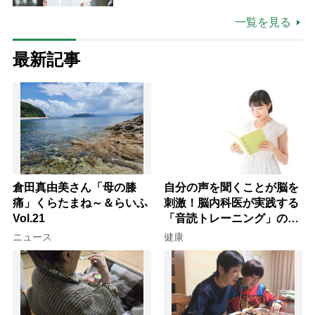
場は「愛おしい」
一覧を見る
最新記事
倉田真由美さん「母の膝
自分の声を聞くことが脳を
痛」くらたまね～＆らいふ
刺激！脳内科医が実践する
Vol.21
「音読トレーニング」の極
意
ニュース
健康