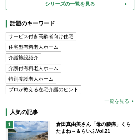
シリーズの一覧を見る
話題のキーワード
サービス付き高齢者向け住宅
住宅型有料老人ホーム
介護施設紹介
介護付有料老人ホーム
特別養護老人ホーム
プロが教える在宅介護のヒント
公的介護保険制度
介護食
一覧を見る
高木ブー
ケアマネジャー
人気の記事
猫が母になつきません
倉田真由美さん「母の膝痛」くら
1
たまね～＆らいふVol.21
息子の遠距離介護サバイバル術