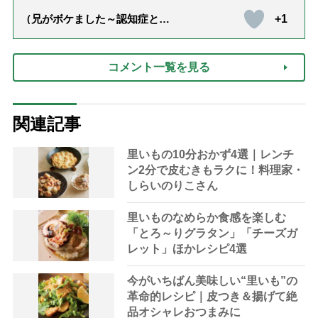
+1
（兄がボケました～認知症と介
護と老後と「第84回『特別送
達』が届きました」）
コメント一覧を見る
関連記事
里いもの10分おかず4選｜レンチ
ン2分で皮むきもラクに！料理家・
しらいのりこさん
里いものなめらか食感を楽しむ
「とろ～りグラタン」「チーズガ
レット」ほかレシピ4選
今がいちばん美味しい“里いも”の
革命的レシピ｜皮つき＆揚げて絶
品オシャレおつまみに