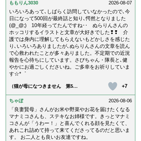
幸せな在宅死のために医師が教
ももりん3030
2026-08-07
える大切な5つのこと）
いろいろあって､しばらく訪問していなかったので､今
日になって500回が最終話と知り､愕然となりました
(@_@;) 10年経ってたんですね･･ ぬらりんさんの
ホッコリするイラストと文章が大好きでした❢❢ 介
護では身内に理解してもらえないもどかしさを感じた
り､いろいろありましたが､ぬらりんさんの文章を読ん
で心救われたことが多々ありました。不定期での近況
報告を心待ちにしています。さびちゃん・隊長と､健
やかにお過ごしくださいね。ご多幸をお祈りしていま
す☆*゜
+7
（猫が母になつきません 第500
話「ありがとう」【最終話】）
ちゃぼ
2026-08-06
「良妻賢母」さんがお米や野菜やお花を届けたくなる
マナミコさんも、ステキなお姉様です。きっとマナミ
コさんが「うわー！」と喜んでくれる顔を見たくて、
あれこれ詰めて持って来てくださってるのだと思いま
す。 お二人とも良いお友達ですね。