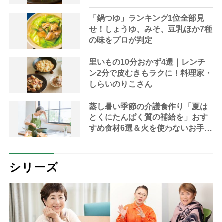
「鍋つゆ」ランキング1位全部見
せ！しょうゆ、みそ、豆乳ほか7種
の味をプロが判定
里いもの10分おかず4選｜レンチ
ン2分で皮むきもラクに！料理家・
しらいのりこさん
蒸し暑い季節の介護食作り「夏は
とくにたんぱく質の補給を」おす
すめ食材6選＆火を使わないお手軽
レシピ3選【管理栄養士提案】
シリーズ