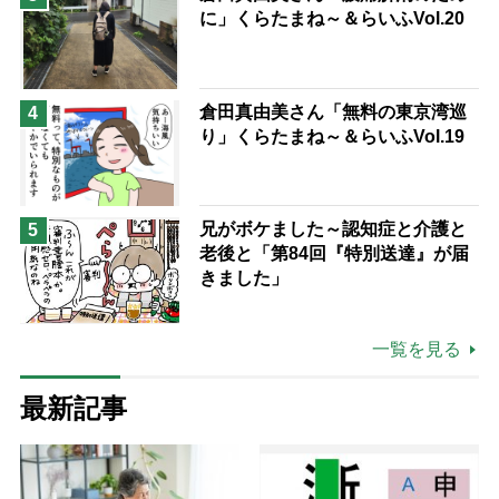
に」くらたまね～＆らいふVol.20
倉田真由美さん「無料の東京湾巡
4
り」くらたまね～＆らいふVol.19
兄がボケました～認知症と介護と
5
老後と「第84回『特別送達』が届
きました」
一覧を見る
最新記事