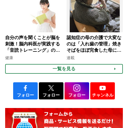
自分の声を聞くことが脳を
認知症の母の介護で大変な
刺激！脳内科医が実践する
のは「入れ歯の管理」焼き
「音読トレーニング」の極
そばをほぼ完食した母に息
意
子が血の気が引いた理由
健康
連載
一覧を見る
フォロー
フォロー
フォロー
チャンネル