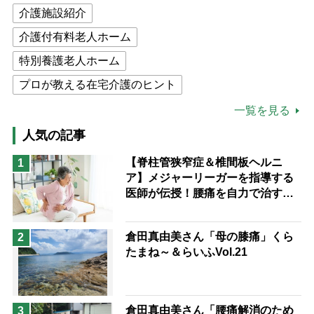
介護施設紹介
介護付有料老人ホーム
特別養護老人ホーム
プロが教える在宅介護のヒント
公的介護保険制度
介護食
一覧を見る
高木ブー
ケアマネジャー
人気の記事
猫が母になつきません
【脊柱管狭窄症＆椎間板ヘルニ
1
ア】メジャーリーガーを指導する
息子の遠距離介護サバイバル術
医師が伝授！腰痛を自力で治す運
兄がボケました
便利なサービス
動療法4選
予防法
倉田真由美さん「母の膝痛」くら
2
たまね～＆らいふVol.21
倉田真由美さん「腰痛解消のため
3