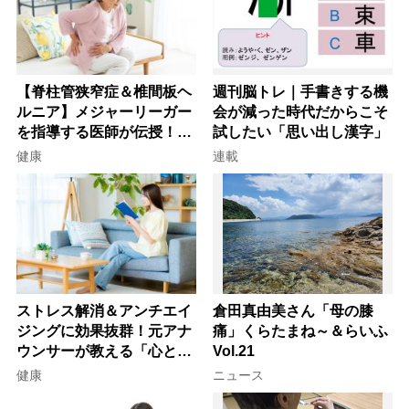
【脊柱管狭窄症＆椎間板ヘ
週刊脳トレ｜手書きする機
ルニア】メジャーリーガー
会が減った時代だからこそ
を指導する医師が伝授！腰
試したい「思い出し漢字」
痛を自力で治す運動療法4
健康
連載
選
ストレス解消＆アンチエイ
倉田真由美さん「母の膝
ジングに効果抜群！元アナ
痛」くらたまね～＆らいふ
ウンサーが教える「心と体
Vol.21
を元気にする音読の習慣」
健康
ニュース