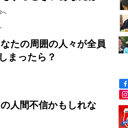
2へ
3へ
あなたの周囲の人々が全員
しまったら？
りの人間不信かもしれな