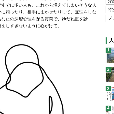
介
がすでに多い人も、これから増えてしまいそうな人
特
かに頼ったり、相手にまかせたりして、無理をしな
プ
あなたの深層心理を探る質問で、ゆだね度を診
理をしすぎないように心がけて。
公
高
人
猫
1
息
兄
2
予
3
4