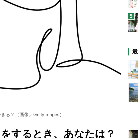
5
最
？（画像／GettyImages）
トをするとき、あなたは？