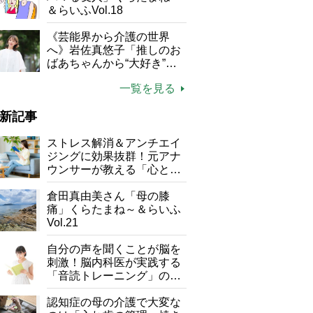
＆らいふVol.18
《芸能界から介護の世界
へ》岩佐真悠子「推しのお
ばあちゃんから“大好き”を
もらえる」理不尽さも吹き
一覧を見る
飛ぶ“やりがい”、介護の現
場は「愛おしい」
新記事
ストレス解消＆アンチエイ
ジングに効果抜群！元アナ
ウンサーが教える「心と体
を元気にする音読の習慣」
倉田真由美さん「母の膝
痛」くらたまね～＆らいふ
Vol.21
自分の声を聞くことが脳を
刺激！脳内科医が実践する
「音読トレーニング」の極
意
認知症の母の介護で大変な