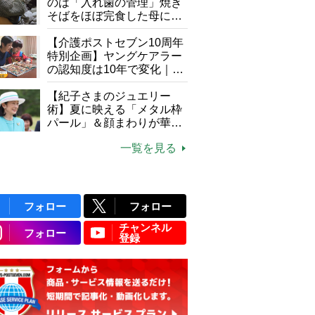
のは「入れ歯の管理」焼き
そばをほぼ完食した母に息
子が血の気が引いた理由
【介護ポストセブン10周年
特別企画】ヤングケアラー
の認知度は10年で変化｜流
行語大賞にノミネート、法
律にも明記されたが果たし
【紀子さまのジュエリー
て現在は？
術】夏に映える「メタル枠
パール」＆顔まわりが華や
ぐ「揺れる一粒」の使い分
一覧を見る
け方
フォロー
フォロー
チャンネル
フォロー
登録