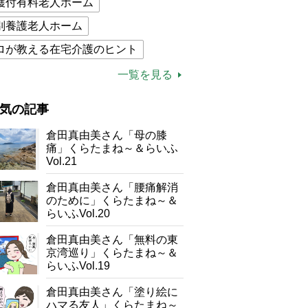
護付有料老人ホーム
別養護老人ホーム
ロが教える在宅介護のヒント
的介護保険制度
介護食
一覧を見る
木ブー
ケアマネジャー
気の記事
が母になつきません
倉田真由美さん「母の膝
子の遠距離介護サバイバル術
痛」くらたまね～＆らいふ
Vol.21
がボケました
便利なサービス
倉田真由美さん「腰痛解消
防法
のために」くらたまね～＆
らいふVol.20
倉田真由美さん「無料の東
京湾巡り」くらたまね～＆
らいふVol.19
倉田真由美さん「塗り絵に
ハマる友人」くらたまね～