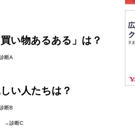
「買い物あるある」は？
診断A
親しい人たちは？
→診断B
 →診断C