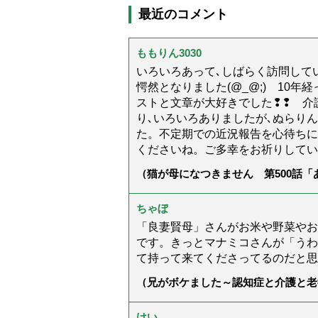
最近のコメント
ももりん3030
いろいろあって､しばらく訪問してい
愕然となりました(@_@;) 10
ストと文章が大好きでした❢❢ 介
り､いろいろありましたが､ぬらり
た。不定期での近況報告を心待ちに
くださいね。ご多幸をお祈りしてい
（猫が母になつきません 第500話
ちゃぼ
「良妻賢母」さんがお米や野菜やお
です。きっとマナミコさんが「うわ
て持って来てくださってるのだと思
（兄がボケました～認知症と介護と老
た」）
けい