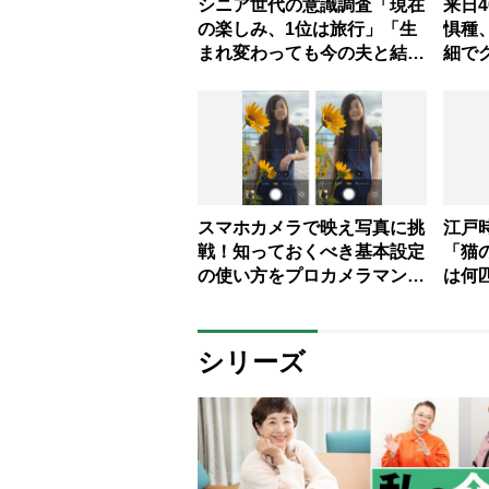
シニア世代の意識調査「現在
来日
の楽しみ、1位は旅行」「生
惧種
まれ変わっても今の夫と結婚
細で
したい」女性60％、男性
【全
71％と男女差も
選】
スマホカメラで映え写真に挑
江戸
戦！知っておくべき基本設定
「猫
の使い方をプロカメラマンが
は何
伝授【最新アプリ紹介つき】
ズ作
シリーズ