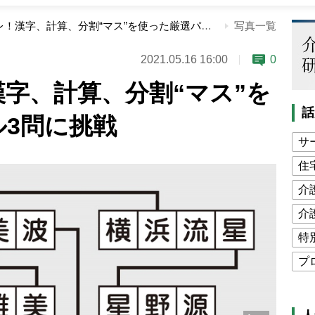
最強の脳トレ！漢字、計算、分割“マス”を使った厳選パズル3問に挑戦
写真一覧
2021.05.16 16:00
0
字、計算、分割“マス”を
話
3問に挑戦
サ
住
介
介
特
プ
公
高