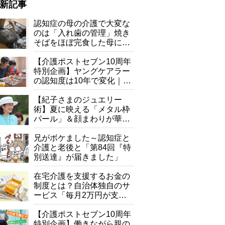
新記事
認知症の母の介護で大変な
のは「入れ歯の管理」焼き
そばをほぼ完食した母に息
子が血の気が引いた理由
【介護ポストセブン10周年
特別企画】ヤングケアラー
の認知度は10年で変化｜流
行語大賞にノミネート、法
律にも明記されたが果たし
【紀子さまのジュエリー
て現在は？
術】夏に映える「メタル枠
パール」＆顔まわりが華や
ぐ「揺れる一粒」の使い分
け方
兄がボケました～認知症と
介護と老後と「第84回『特
別送達』が届きました」
在宅介護を支援するお金の
制度とは？自治体独自のサ
ービス「毎月2万円が支給
される」ケースも【FP解
説】
【介護ポストセブン10周年
特別企画】働きながら親の