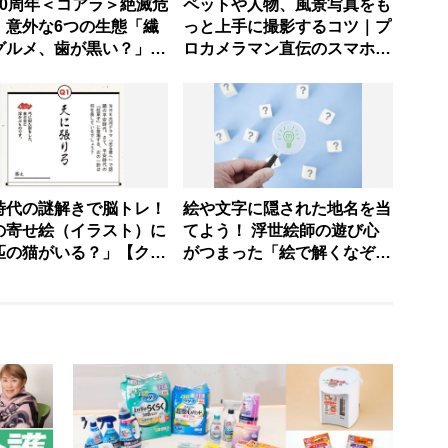
40周年＜コアラ＞絶滅危
ペットや人物、風景写真をも
、意外な6つの生態「繊
っと上手に撮影するコツ｜プ
グルメ、歯が黒い？」
ロカメラマン直伝のスマホ撮
国おすすめスポット7
影術5選【フリマアプリ用ア
イテムの撮り方つき】
時代の謎解きで脳トレ！
絵や文字に隠された地名を当
の寄せ絵（イラスト）に
てよう！ 浮世絵師の遊び心
匹の猫がいる？」【クイ
がつまった「絵で解くなぞな
家監修】
ぞ」で脳トレ