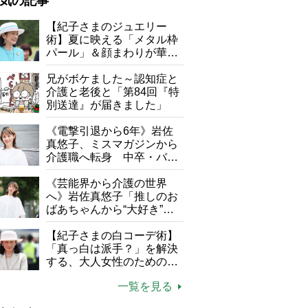
気の記事
が母になつきません
【紀子さまのジュエリー
術】夏に映える「メタル枠
子の遠距離介護サバイバル術
パール」＆顔まわりが華や
がボケました
便利なサービス
ぐ「揺れる一粒」の使い分
け方
兄がボケました～認知症と
防法
介護と老後と「第84回『特
別送達』が届きました」
《電撃引退から6年》岩佐
真悠子、ミスマガジンから
介護職へ転身 中卒・バイ
ト経験ゼロの彼女が見つけ
時間：10分
た“居場所”「社会の役に立
《芸能界から介護の世界
ちながら自分らしくいられ
へ》岩佐真悠子「推しのお
る」
ばあちゃんから“大好き”を
もらえる」理不尽さも吹き
飛ぶ“やりがい”、介護の現
【紀子さまの白コーデ術】
場は「愛おしい」
「真っ白は派手？」を解決
する、大人女性のための上
品夏スタイル4つのコツ
一覧を見る