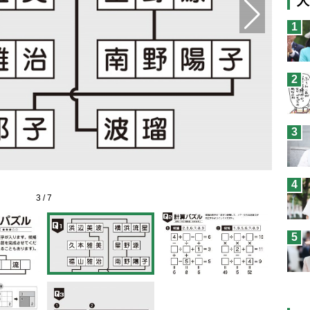
人
猫
1
息
兄
2
予
3
4
3
/
7
5