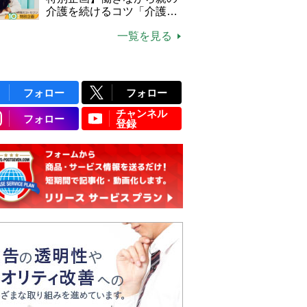
介護を続けるコツ「介護は
10年以上続くことも…3つ
一覧を見る
のフェーズに分けて考えて
みよう」【社会福祉士解
説】
フォロー
フォロー
チャンネル
フォロー
登録