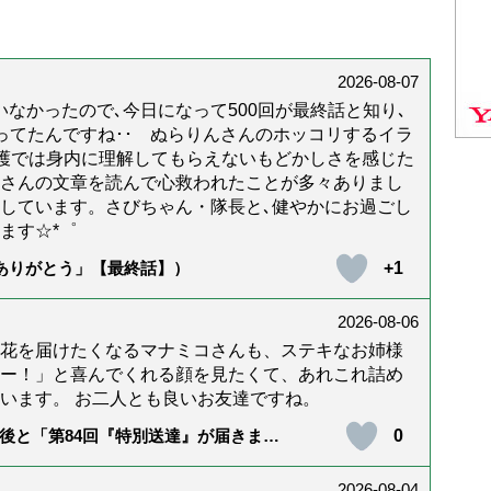
2026-08-07
なかったので､今日になって500回が最終話と知り､
年経ってたんですね･･ ぬらりんさんのホッコリするイラ
護では身内に理解してもらえないもどかしさを感じた
んさんの文章を読んで心救われたことが多々ありまし
しています。さびちゃん・隊長と､健やかにお過ごし
ます☆*゜
+1
「ありがとう」【最終話】）
2026-08-06
花を届けたくなるマナミコさんも、ステキなお姉様
ー！」と喜んでくれる顔を見たくて、あれこれ詰め
います。 お二人とも良いお友達ですね。
0
後と「第84回『特別送達』が届きまし
2026-08-04