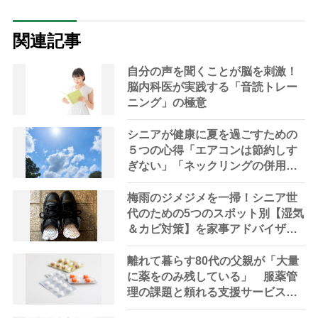
関連記事
自分の声を聞くことが脳を刺激！
脳内科医が実践する「音読トレー
ニング」の極意
シニアが健康に夏を過ごすための
５つの心得「エアコンは節約しす
ぎない」「ネックリングの併用で
電気代をお得に」【節約＆家事ア
ドバイザー解説】
梅雨のジメジメを一掃！シニア世
代のための5つのスポット別【湿気
＆カビ対策】を家事アドバイザー
が指南
離れて暮らす80代の父親が「大量
に薬をのみ残している」 服薬管
理の課題と頼れる支援サービスを
専門家が解説