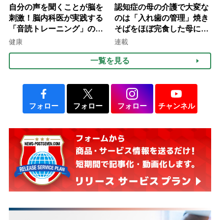
自分の声を聞くことが脳を
認知症の母の介護で大変な
刺激！脳内科医が実践する
のは「入れ歯の管理」焼き
「音読トレーニング」の極
そばをほぼ完食した母に息
意
子が血の気が引いた理由
健康
連載
一覧を見る
フォロー
フォロー
フォロー
チャンネル