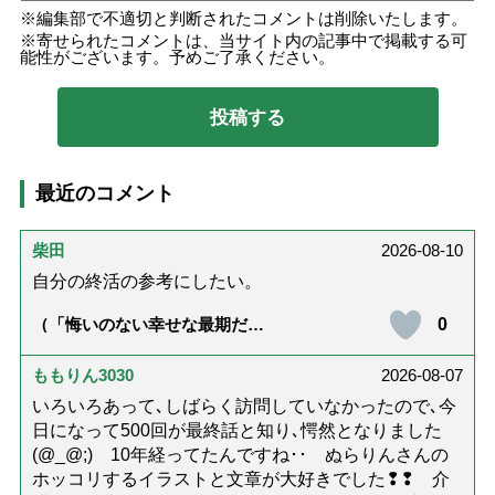
編集部で不適切と判断されたコメントは削除いたします。
寄せられたコメントは、当サイト内の記事中で掲載する可
能性がございます。予めご了承ください。
最近のコメント
柴田
2026-08-10
自分の終活の参考にしたい。
0
（「悔いのない幸せな最期だっ
た」女優・杉田かおるさんが振
り返る母の在宅介護と看取り｜
幸せな在宅死のために医師が教
ももりん3030
2026-08-07
える大切な5つのこと）
いろいろあって､しばらく訪問していなかったので､今
日になって500回が最終話と知り､愕然となりました
(@_@;) 10年経ってたんですね･･ ぬらりんさんの
ホッコリするイラストと文章が大好きでした❢❢ 介