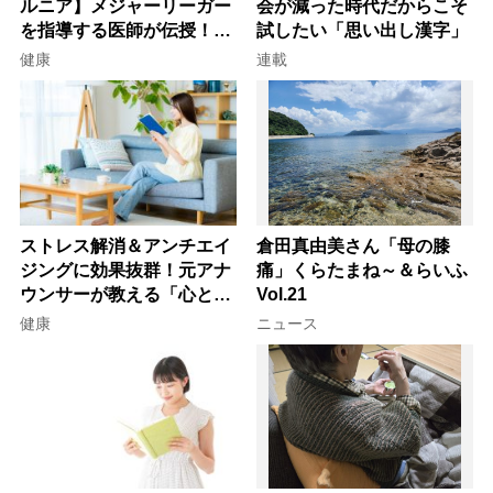
ルニア】メジャーリーガー
会が減った時代だからこそ
を指導する医師が伝授！腰
試したい「思い出し漢字」
痛を自力で治す運動療法4
健康
連載
選
ストレス解消＆アンチエイ
倉田真由美さん「母の膝
ジングに効果抜群！元アナ
痛」くらたまね～＆らいふ
ウンサーが教える「心と体
Vol.21
を元気にする音読の習慣」
健康
ニュース