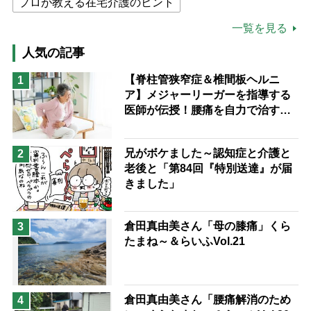
プロが教える在宅介護のヒント
公的介護保険制度
介護食
一覧を見る
高木ブー
ケアマネジャー
人気の記事
猫が母になつきません
【脊柱管狭窄症＆椎間板ヘルニ
1
ア】メジャーリーガーを指導する
息子の遠距離介護サバイバル術
医師が伝授！腰痛を自力で治す運
兄がボケました
便利なサービス
動療法4選
予防法
兄がボケました～認知症と介護と
2
老後と「第84回『特別送達』が届
きました」
倉田真由美さん「母の膝痛」くら
3
たまね～＆らいふVol.21
倉田真由美さん「腰痛解消のため
4