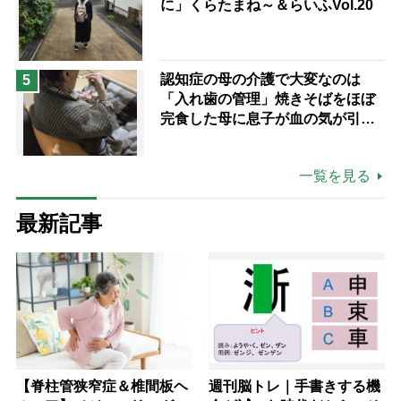
に」くらたまね～＆らいふVol.20
認知症の母の介護で大変なのは
5
「入れ歯の管理」焼きそばをほぼ
完食した母に息子が血の気が引い
た理由
一覧を見る
最新記事
【脊柱管狭窄症＆椎間板ヘ
週刊脳トレ｜手書きする機