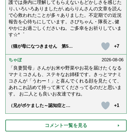
護では身内に理解してもらえないもどかしさを感じた
り､いろいろありましたが､ぬらりんさんの文章を読ん
で心救われたことが多々ありました。不定期での近況
報告を心待ちにしています。さびちゃん・隊長と､健
やかにお過ごしくださいね。ご多幸をお祈りしていま
す☆*゜
+7
（猫が母になつきません 第500
話「ありがとう」【最終話】）
ちゃぼ
2026-08-06
「良妻賢母」さんがお米や野菜やお花を届けたくなる
マナミコさんも、ステキなお姉様です。きっとマナミ
コさんが「うわー！」と喜んでくれる顔を見たくて、
あれこれ詰めて持って来てくださってるのだと思いま
す。 お二人とも良いお友達ですね。
+1
（兄がボケました～認知症と介
護と老後と「第84回『特別送
達』が届きました」）
コメント一覧を見る