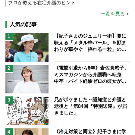
プロが教える在宅介護のヒント
公的介護保険制度
介護食
一覧を見る
高木ブー
ケアマネジャー
人気の記事
猫が母になつきません
【紀子さまのジュエリー術】夏に
1
映える「メタル枠パール」＆顔ま
息子の遠距離介護サバイバル術
わりが華やぐ「揺れる一粒」の使
兄がボケました
便利なサービス
い分け方
予防法
《電撃引退から6年》岩佐真悠子、
2
ミスマガジンから介護職へ転身
中卒・バイト経験ゼロの彼女が見
つけた“居場所”「社会の役に立ち
ながら自分らしくいられる」
兄がボケました～認知症と介護と
3
老後と「第84回『特別送達』が届
きました」
《冷え対策と両立》紀子さまに学
4