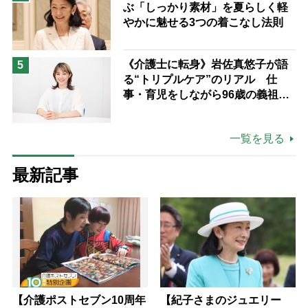
ぶ「しっかり素材」を夏らしく軽
やかに魅せる3つの着こなし法則
《介護士に転身》岩佐真悠子が語
5
る“トリプルケア”のリアル 仕
事・育児をしながら96歳の義祖母
と同居して介護 プロだから言え
る「家での介護は“雑”でも気にし
一覧を見る
ない」
最新記事
【介護ポストセブン10周年
【紀子さまのジュエリー