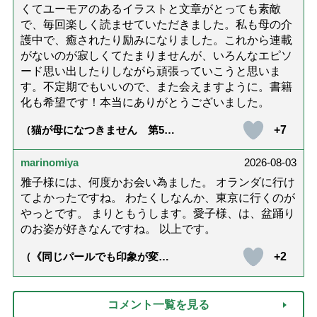
くてユーモアのあるイラストと文章がとっても素敵
で、毎回楽しく読ませていただきました。私も母の介
護中で、癒されたり励みになりました。これから連載
がないのが寂しくてたまりませんが、いろんなエピソ
ード思い出したりしながら頑張っていこうと思いま
す。不定期でもいいので、また会えますように。書籍
化も希望です！本当にありがとうございました。
+7
（猫が母になつきません 第500
話「ありがとう」【最終話】）
marinomiya
2026-08-03
雅子様には、何度かお会い為ました。 オランダに行け
てよかったですね。 わたくしなんか、東京に行くのが
やっとです。 まりともうします。愛子様、は、盆踊り
のお姿が好きなんですね。 以上です。
+2
（《同じパールでも印象が変
化》皇后雅子さまに学ぶ「大人
の夏ネックレス」上品＆涼しげ
に見せる4つの法則）
コメント一覧を見る