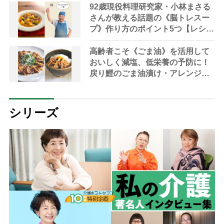
92歳現役料理研究家・小林まさる
さんが教える話題の《脳トレスー
プ》作り方のポイント5つ【レシピ
公開】
高齢者こそ《ごま油》を活用して
おいしく減塩、低栄養の予防に！
戻り鰹のごま油漬け・アレンジレ
シピ付き【料理研究家＆管理栄養
士・沼津りえさん】
シリーズ