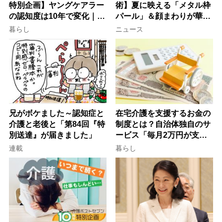
特別企画】ヤングケアラー
術】夏に映える「メタル枠
の認知度は10年で変化｜流
パール」＆顔まわりが華や
行語大賞にノミネート、法
ぐ「揺れる一粒」の使い分
暮らし
ニュース
律にも明記されたが果たし
け方
て現在は？
兄がボケました～認知症と
在宅介護を支援するお金の
介護と老後と「第84回『特
制度とは？自治体独自のサ
別送達』が届きました」
ービス「毎月2万円が支給
される」ケースも【FP解
連載
暮らし
説】