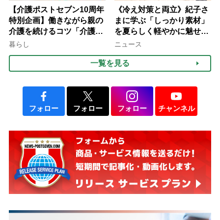
【介護ポストセブン10周年
《冷え対策と両立》紀子さ
特別企画】働きながら親の
まに学ぶ「しっかり素材」
介護を続けるコツ「介護は
を夏らしく軽やかに魅せる
10年以上続くことも…3つ
3つの着こなし法則
暮らし
ニュース
のフェーズに分けて考えて
一覧を見る
みよう」【社会福祉士解
説】
フォロー
フォロー
フォロー
チャンネル