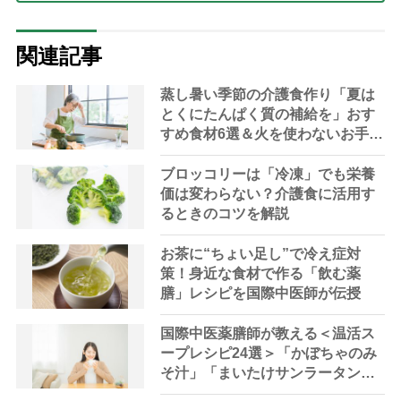
関連記事
蒸し暑い季節の介護食作り「夏は
とくにたんぱく質の補給を」おす
すめ食材6選＆火を使わないお手軽
レシピ3選【管理栄養士提案】
ブロッコリーは「冷凍」でも栄養
価は変わらない？介護食に活用す
るときのコツを解説
お茶に“ちょい足し”で冷え症対
策！身近な食材で作る「飲む薬
膳」レシピを国際中医師が伝授
国際中医薬膳師が教える＜温活ス
ープレシピ24選＞「かぼちゃのみ
そ汁」「まいたけサンラータン」
で冷え対策