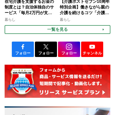
在宅介護を支援するお金の
【介護ポストセブン10周年
制度とは？自治体独自のサ
特別企画】働きながら親の
ービス「毎月2万円が支給
介護を続けるコツ「介護は
される」ケースも【FP解
10年以上続くことも…3つ
暮らし
暮らし
説】
のフェーズに分けて考えて
一覧を見る
みよう」【社会福祉士解
説】
フォロー
フォロー
フォロー
チャンネル