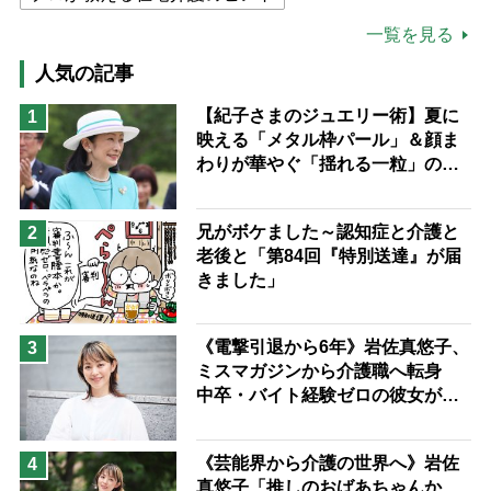
公的介護保険制度
介護食
一覧を見る
高木ブー
ケアマネジャー
人気の記事
猫が母になつきません
【紀子さまのジュエリー術】夏に
1
映える「メタル枠パール」＆顔ま
息子の遠距離介護サバイバル術
わりが華やぐ「揺れる一粒」の使
兄がボケました
便利なサービス
い分け方
予防法
兄がボケました～認知症と介護と
2
老後と「第84回『特別送達』が届
きました」
《電撃引退から6年》岩佐真悠子、
3
ミスマガジンから介護職へ転身
中卒・バイト経験ゼロの彼女が見
つけた“居場所”「社会の役に立ち
ながら自分らしくいられる」
《芸能界から介護の世界へ》岩佐
4
真悠子「推しのおばあちゃんか