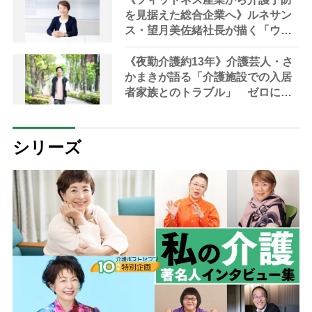
を見据えた総合企業へ》ルネサン
ス・望月美佐緒社長が描く「ウェ
ルビーイング共創カンパニー」へ
の道筋 コロナ禍に生まれたスタ
《夜勤介護約13年》介護芸人・さ
ッフの想い
かまきが語る「介護施設での入居
者家族とのトラブル」 ゼロには
できない「転倒事故」へのクレー
ムに現場は疲弊
シリーズ