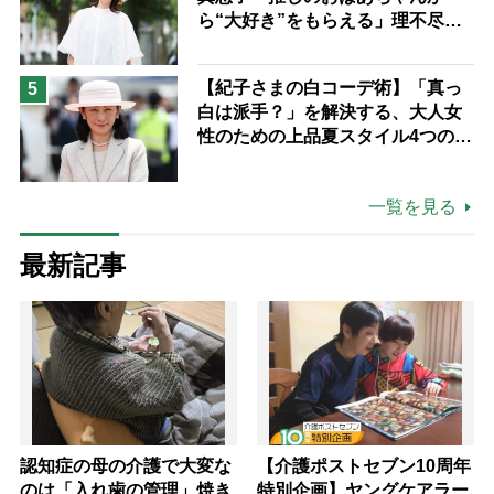
ら“大好き”をもらえる」理不尽さ
も吹き飛ぶ“やりがい”、介護の現
場は「愛おしい」
【紀子さまの白コーデ術】「真っ
5
白は派手？」を解決する、大人女
性のための上品夏スタイル4つのコ
ツ
一覧を見る
最新記事
認知症の母の介護で大変な
【介護ポストセブン10周年
のは「入れ歯の管理」焼き
特別企画】ヤングケアラー