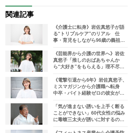
関連記事
《介護士に転身》岩佐真悠子が語
る“トリプルケア”のリアル 仕
事・育児をしながら96歳の義祖母
と同居して介護 プロだから言え
る「家での介護は“雑”でも気にし
《芸能界から介護の世界へ》岩佐
ない」
真悠子「推しのおばあちゃんか
ら“大好き”をもらえる」理不尽さ
も吹き飛ぶ“やりがい”、介護の現
場は「愛おしい」
《電撃引退から6年》岩佐真悠子、
ミスマガジンから介護職へ転身
中卒・バイト経験ゼロの彼女が見
つけた“居場所”「社会の役に立ち
ながら自分らしくいられる」
「気が進まない誘いを上手く断る
ことができない」60代女性の悩み
に毒蝮三太夫が誘いに対するの心
の持ちようを伝授｜「マムちゃん
の毒入り相談室」第86回
《フィットネス産業から介護予防