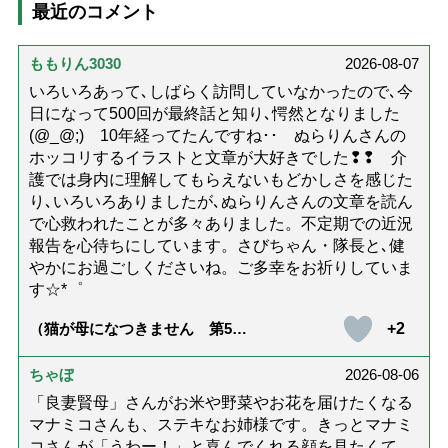
最近のコメント
ももりん3030
2026-08-07
いろいろあって､しばらく訪問していなかったので､今
日になって500回が最終話と知り､愕然となりました
(@_@;) 10年経ってたんですね･･ ぬらりんさんの
ホッコリするイラストと文章が大好きでした❢❢ 介
護では身内に理解してもらえないもどかしさを感じた
り､いろいろありましたが､ぬらりんさんの文章を読ん
で心救われたことが多々ありました。不定期での近況
報告を心待ちにしています。さびちゃん・隊長と､健
やかにお過ごしくださいね。ご多幸をお祈りしていま
す☆*゜
+2
（猫が母になつきません 第500
話「ありがとう」【最終話】）
ちゃぼ
2026-08-06
「良妻賢母」さんがお米や野菜やお花を届けたくなる
マナミコさんも、ステキなお姉様です。きっとマナミ
コさんが「うわー！」と喜んでくれる顔を見たくて、