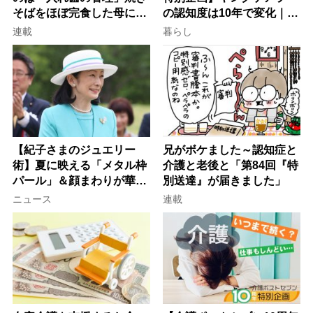
そばをほぼ完食した母に息
の認知度は10年で変化｜流
子が血の気が引いた理由
行語大賞にノミネート、法
連載
暮らし
律にも明記されたが果たし
て現在は？
【紀子さまのジュエリー
兄がボケました～認知症と
術】夏に映える「メタル枠
介護と老後と「第84回『特
パール」＆顔まわりが華や
別送達』が届きました」
ぐ「揺れる一粒」の使い分
ニュース
連載
け方