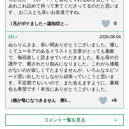
あれこれ詰めて持って来てくださってるのだと思いま
す。 お二人とも良いお友達ですね。
0
（兄がボケました～認知症と介
護と老後と「第84回『特別送
達』が届きました」）
けい
2026-08-04
ぬらりんさま、長い間ありがとうございました。優し
くてユーモアのあるイラストと文章がとっても素敵
で、毎回楽しく読ませていただきました。私も母の介
護中で、癒されたり励みになりました。これから連載
がないのが寂しくてたまりませんが、いろんなエピソ
ード思い出したりしながら頑張っていこうと思いま
す。不定期でもいいので、また会えますように。書籍
化も希望です！本当にありがとうございました。
+9
（猫が母になつきません 第500
話「ありがとう」【最終話】）
コメント一覧を見る