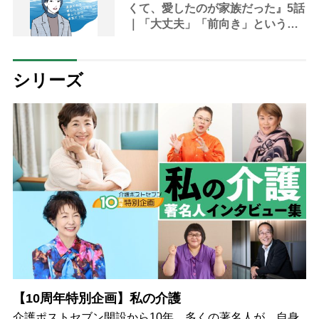
くて、愛したのが家族だった』5話
｜「大丈夫」「前向き」という言
葉に七実は無意識に縛りつけられ
ていた
シリーズ
【10周年特別企画】私の介護
介護ポストセブン開設から10年。多くの著名人が、自身