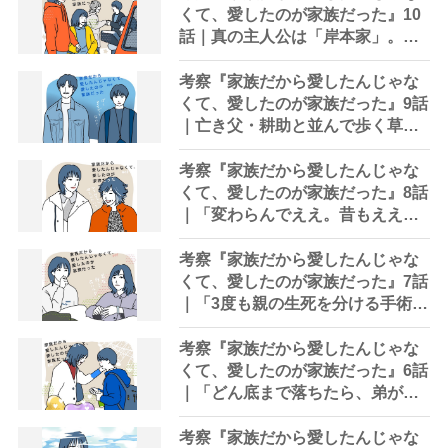
くて、愛したのが家族だった』10
話｜真の主人公は「岸本家」。演
技派俳優・河合優実の誕生を見届
けた幸せ
考察『家族だから愛したんじゃな
くて、愛したのが家族だった』9話
｜亡き父・耕助と並んで歩く草太
「パパ、この道でええ？」
考察『家族だから愛したんじゃな
くて、愛したのが家族だった』8話
｜「変わらんでええ。昔もええ。
今もええ。一生懸命食べて、一生
懸命生きてれば、それでええ」
考察『家族だから愛したんじゃな
くて、愛したのが家族だった』7話
｜「3度も親の生死を分ける手術に
娘を立ち会わせるなんて」
考察『家族だから愛したんじゃな
くて、愛したのが家族だった』6話
｜「どん底まで落ちたら、弟が輝
いて見えた」にたった一晩で7000
件「いいね」が
考察『家族だから愛したんじゃな