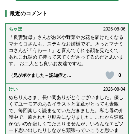
最近のコメント
ちゃぼ
2026-08-06
「良妻賢母」さんがお米や野菜やお花を届けたくなる
マナミコさんも、ステキなお姉様です。きっとマナミ
コさんが「うわー！」と喜んでくれる顔を見たくて、
あれこれ詰めて持って来てくださってるのだと思いま
す。 お二人とも良いお友達ですね。
0
（兄がボケました～認知症と介
護と老後と「第84回『特別送
達』が届きました」）
けい
2026-08-04
ぬらりんさま、長い間ありがとうございました。優し
くてユーモアのあるイラストと文章がとっても素敵
で、毎回楽しく読ませていただきました。私も母の介
護中で、癒されたり励みになりました。これから連載
がないのが寂しくてたまりませんが、いろんなエピソ
ード思い出したりしながら頑張っていこうと思いま