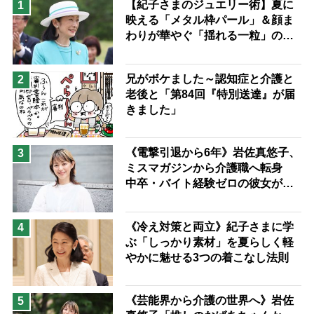
【紀子さまのジュエリー術】夏に
1
映える「メタル枠パール」＆顔ま
息子の遠距離介護サバイバル術
わりが華やぐ「揺れる一粒」の使
兄がボケました
便利なサービス
い分け方
予防法
兄がボケました～認知症と介護と
2
老後と「第84回『特別送達』が届
きました」
《電撃引退から6年》岩佐真悠子、
3
ミスマガジンから介護職へ転身
中卒・バイト経験ゼロの彼女が見
つけた“居場所”「社会の役に立ち
ながら自分らしくいられる」
《冷え対策と両立》紀子さまに学
4
ぶ「しっかり素材」を夏らしく軽
やかに魅せる3つの着こなし法則
《芸能界から介護の世界へ》岩佐
5