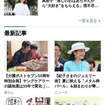
真悠子「推しのおばあちゃんか
ら“大好き”をもらえる」理不尽さ
も吹き飛ぶ“やりがい”、介護の現
場は「愛おしい」
一覧を見る
最新記事
【介護ポストセブン10周年
【紀子さまのジュエリー
特別企画】ヤングケアラー
術】夏に映える「メタル枠
の認知度は10年で変化｜流
パール」＆顔まわりが華や
行語大賞にノミネート、法
ぐ「揺れる一粒」の使い分
暮らし
ニュース
律にも明記されたが果たし
け方
て現在は？