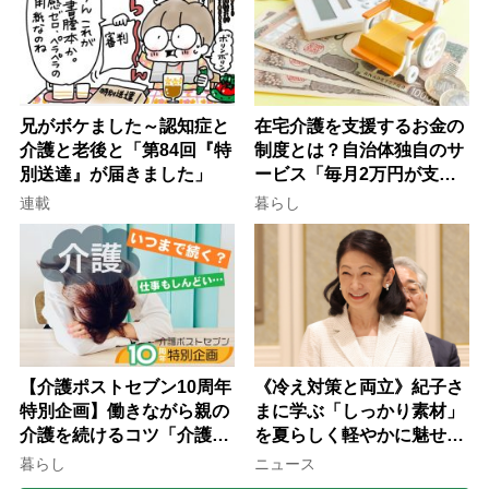
兄がボケました～認知症と
在宅介護を支援するお金の
介護と老後と「第84回『特
制度とは？自治体独自のサ
別送達』が届きました」
ービス「毎月2万円が支給
される」ケースも【FP解
連載
暮らし
説】
【介護ポストセブン10周年
《冷え対策と両立》紀子さ
特別企画】働きながら親の
まに学ぶ「しっかり素材」
介護を続けるコツ「介護は
を夏らしく軽やかに魅せる
10年以上続くことも…3つ
3つの着こなし法則
暮らし
ニュース
のフェーズに分けて考えて