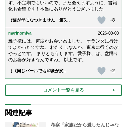
す。不定期でもいいので、また会えますように。書籍
化も希望です！本当にありがとうございました。
+8
（猫が母になつきません 第500
話「ありがとう」【最終話】）
marinomiya
2026-08-03
雅子様には、何度かお会い為ました。 オランダに行け
てよかったですね。 わたくしなんか、東京に行くのが
やっとです。 まりともうします。愛子様、は、盆踊り
のお姿が好きなんですね。 以上です。
+2
（《同じパールでも印象が変
化》皇后雅子さまに学ぶ「大人
の夏ネックレス」上品＆涼しげ
に見せる4つの法則）
コメント一覧を見る
関連記事
考察『家族だから愛したんじゃな