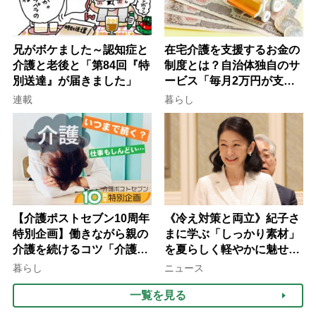
兄がボケました～認知症と
在宅介護を支援するお金の
介護と老後と「第84回『特
制度とは？自治体独自のサ
別送達』が届きました」
ービス「毎月2万円が支給
される」ケースも【FP解
連載
暮らし
説】
【介護ポストセブン10周年
《冷え対策と両立》紀子さ
特別企画】働きながら親の
まに学ぶ「しっかり素材」
介護を続けるコツ「介護は
を夏らしく軽やかに魅せる
10年以上続くことも…3つ
3つの着こなし法則
暮らし
ニュース
のフェーズに分けて考えて
一覧を見る
みよう」【社会福祉士解
説】