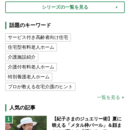
シリーズの一覧を見る
話題のキーワード
サービス付き高齢者向け住宅
住宅型有料老人ホーム
介護施設紹介
介護付有料老人ホーム
特別養護老人ホーム
プロが教える在宅介護のヒント
公的介護保険制度
介護食
一覧を見る
高木ブー
ケアマネジャー
人気の記事
猫が母になつきません
【紀子さまのジュエリー術】夏に
1
映える「メタル枠パール」＆顔ま
息子の遠距離介護サバイバル術