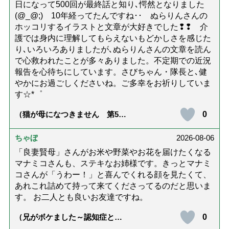
日になって500回が最終話と知り､愕然となりました
(@_@;) 10年経ってたんですね･･ ぬらりんさんの
ホッコリするイラストと文章が大好きでした❢❢ 介
護では身内に理解してもらえないもどかしさを感じた
り､いろいろありましたが､ぬらりんさんの文章を読ん
で心救われたことが多々ありました。不定期での近況
報告を心待ちにしています。さびちゃん・隊長と､健
やかにお過ごしくださいね。ご多幸をお祈りしていま
す☆*゜
0
（猫が母になつきません 第500
話「ありがとう」【最終話】）
ちゃぼ
2026-08-06
「良妻賢母」さんがお米や野菜やお花を届けたくなる
マナミコさんも、ステキなお姉様です。きっとマナミ
コさんが「うわー！」と喜んでくれる顔を見たくて、
あれこれ詰めて持って来てくださってるのだと思いま
す。 お二人とも良いお友達ですね。
0
（兄がボケました～認知症と介
護と老後と「第84回『特別送