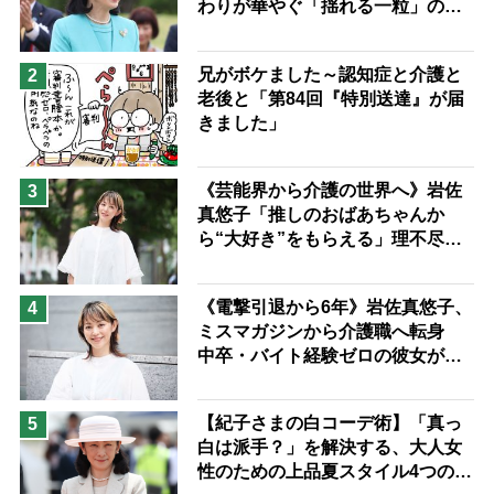
わりが華やぐ「揺れる一粒」の使
兄がボケました
便利なサービス
い分け方
予防法
兄がボケました～認知症と介護と
2
老後と「第84回『特別送達』が届
きました」
《芸能界から介護の世界へ》岩佐
3
真悠子「推しのおばあちゃんか
ら“大好き”をもらえる」理不尽さ
も吹き飛ぶ“やりがい”、介護の現
場は「愛おしい」
《電撃引退から6年》岩佐真悠子、
4
ミスマガジンから介護職へ転身
中卒・バイト経験ゼロの彼女が見
つけた“居場所”「社会の役に立ち
ながら自分らしくいられる」
【紀子さまの白コーデ術】「真っ
5
白は派手？」を解決する、大人女
性のための上品夏スタイル4つのコ