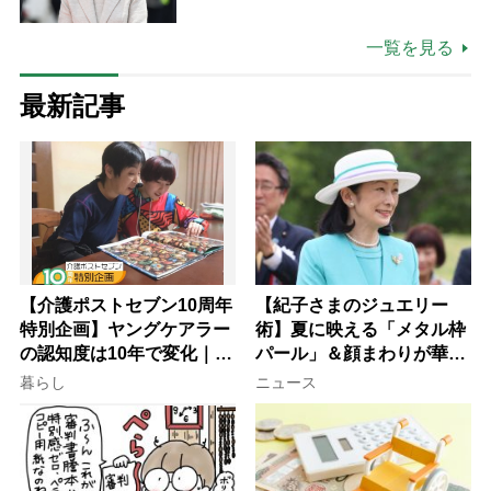
ツ
一覧を見る
最新記事
【介護ポストセブン10周年
【紀子さまのジュエリー
特別企画】ヤングケアラー
術】夏に映える「メタル枠
の認知度は10年で変化｜流
パール」＆顔まわりが華や
行語大賞にノミネート、法
ぐ「揺れる一粒」の使い分
暮らし
ニュース
律にも明記されたが果たし
け方
て現在は？