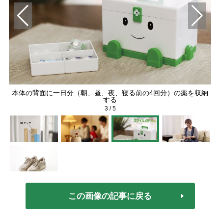
経由
本体の背面に一日分（朝、昼、夜、寝る前の4回分）の薬を収納
決
する
3
/
5
この画像の記事に戻る