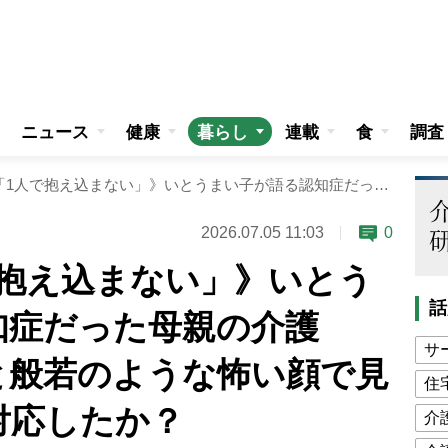
ニュース
健康
暮らし
連載
食
調査
《教訓は「1人で抱え込まない」》いとうまい子が語る認知症だった母親の介護 「あんた誰？」と般若のような怖い顔で見られた時にどう対応したか？
2026.07.05 11:03
0
で抱え込まない」》いとう
話
知症だった母親の介護
サ
と般若のような怖い顔で見
住
対応したか？
介