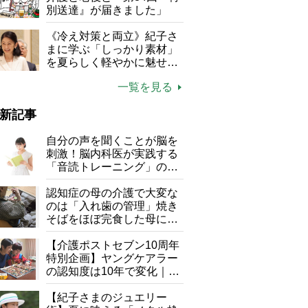
別送達』が届きました」
《冷え対策と両立》紀子さ
まに学ぶ「しっかり素材」
を夏らしく軽やかに魅せる
3つの着こなし法則
一覧を見る
新記事
自分の声を聞くことが脳を
刺激！脳内科医が実践する
「音読トレーニング」の極
意
認知症の母の介護で大変な
のは「入れ歯の管理」焼き
そばをほぼ完食した母に息
子が血の気が引いた理由
【介護ポストセブン10周年
特別企画】ヤングケアラー
の認知度は10年で変化｜流
行語大賞にノミネート、法
律にも明記されたが果たし
【紀子さまのジュエリー