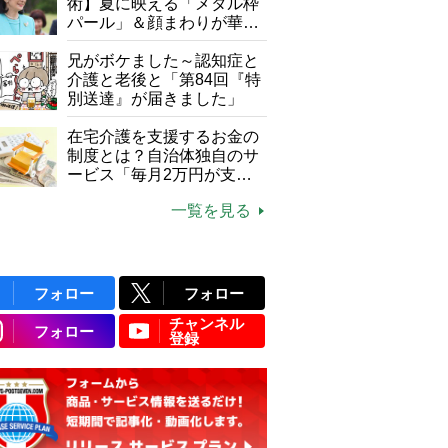
て現在は？
術】夏に映える「メタル枠
パール」＆顔まわりが華や
ぐ「揺れる一粒」の使い分
け方
兄がボケました～認知症と
介護と老後と「第84回『特
別送達』が届きました」
在宅介護を支援するお金の
制度とは？自治体独自のサ
ービス「毎月2万円が支給
される」ケースも【FP解
一覧を見る
説】
フォロー
フォロー
チャンネル
フォロー
登録