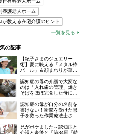
護付有料老人ホーム
別養護老人ホーム
ロが教える在宅介護のヒント
的介護保険制度
介護食
一覧を見る
木ブー
ケアマネジャー
気の記事
が母になつきません
【紀子さまのジュエリー
子の遠距離介護サバイバル術
術】夏に映える「メタル枠
パール」＆顔まわりが華や
がボケました
便利なサービス
ぐ「揺れる一粒」の使い分
け方
認知症の母の介護で大変な
防法
のは「入れ歯の管理」焼き
そばをほぼ完食した母に息
子が血の気が引いた理由
認知症の母が自分の名前を
書けない！衝撃を受けた息
子を救った作業療法士さん
の言葉
兄がボケました～認知症と
介護と老後と「第84回『特