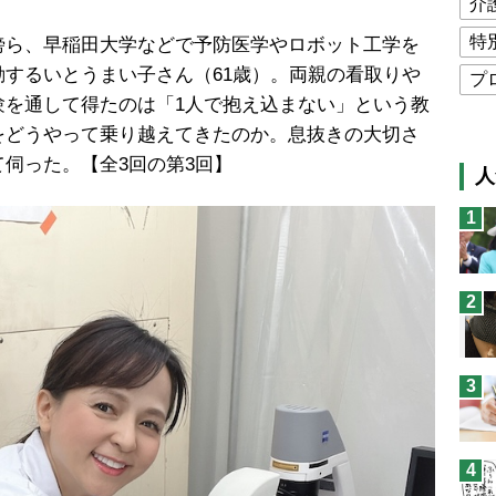
介
特
ら、早稲田大学などで予防医学やロボット工学を
するいとうまい子さん（61歳）。両親の看取りや
プ
験を通して得たのは「1人で抱え込まない」という教
公
をどうやって乗り越えてきたのか。息抜きの大切さ
高
伺った。【全3回の第3回】
人
猫
1
息
兄
2
予
3
4