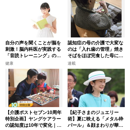
自分の声を聞くことが脳を
認知症の母の介護で大変な
刺激！脳内科医が実践する
のは「入れ歯の管理」焼き
「音読トレーニング」の極
そばをほぼ完食した母に息
意
子が血の気が引いた理由
健康
連載
【介護ポストセブン10周年
【紀子さまのジュエリー
特別企画】ヤングケアラー
術】夏に映える「メタル枠
の認知度は10年で変化｜流
パール」＆顔まわりが華や