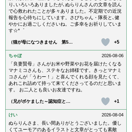
り､いろいろありましたが､ぬらりんさんの文章を読ん
で心救われたことが多々ありました。不定期での近況
報告を心待ちにしています。さびちゃん・隊長と､健
やかにお過ごしくださいね。ご多幸をお祈りしていま
す☆*゜
+5
（猫が母になつきません 第500
話「ありがとう」【最終話】）
ちゃぼ
2026-08-06
「良妻賢母」さんがお米や野菜やお花を届けたくなる
マナミコさんも、ステキなお姉様です。きっとマナミ
コさんが「うわー！」と喜んでくれる顔を見たくて、
あれこれ詰めて持って来てくださってるのだと思いま
す。 お二人とも良いお友達ですね。
+1
（兄がボケました～認知症と介
護と老後と「第84回『特別送
達』が届きました」）
けい
2026-08-04
ぬらりんさま、長い間ありがとうございました。優し
くてユーモアのあるイラストと文章がとっても素敵