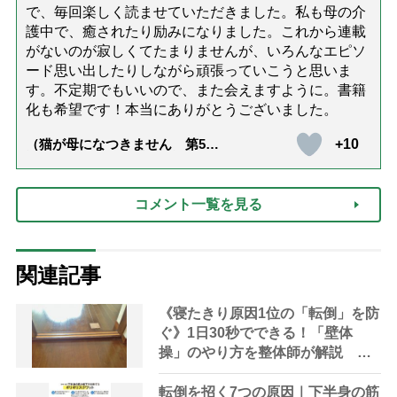
で、毎回楽しく読ませていただきました。私も母の介
護中で、癒されたり励みになりました。これから連載
がないのが寂しくてたまりませんが、いろんなエピソ
ード思い出したりしながら頑張っていこうと思いま
す。不定期でもいいので、また会えますように。書籍
化も希望です！本当にありがとうございました。
+10
（猫が母になつきません 第500
話「ありがとう」【最終話】）
コメント一覧を見る
関連記事
《寝たきり原因1位の「転倒」を防
ぐ》1日30秒でできる！「壁体
操」のやり方を整体師が解説 足
が「5ミリ」上がればよい
転倒を招く7つの原因｜下半身の筋