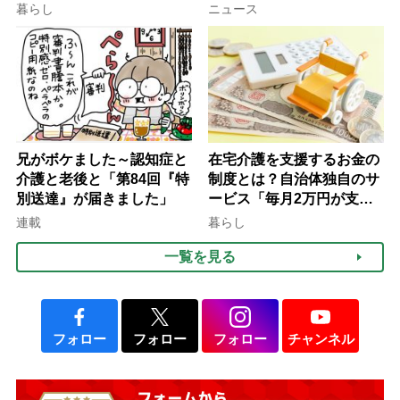
行語大賞にノミネート、法
ぐ「揺れる一粒」の使い分
暮らし
ニュース
律にも明記されたが果たし
け方
て現在は？
兄がボケました～認知症と
在宅介護を支援するお金の
介護と老後と「第84回『特
制度とは？自治体独自のサ
別送達』が届きました」
ービス「毎月2万円が支給
される」ケースも【FP解
連載
暮らし
説】
一覧を見る
フォロー
フォロー
フォロー
チャンネル