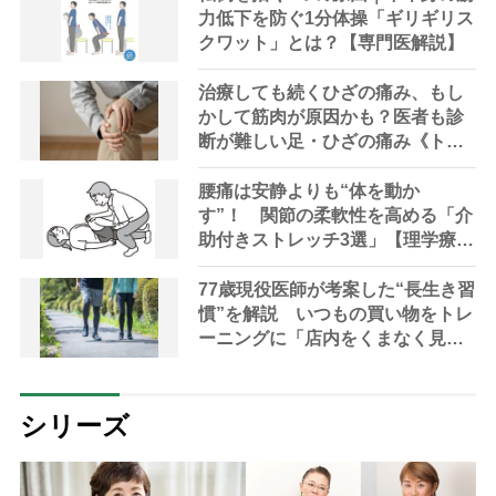
力低下を防ぐ1分体操「ギリギリス
クワット」とは？【専門医解説】
治療しても続くひざの痛み、もし
かして筋肉が原因かも？医者も診
断が難しい足・ひざの痛み《トリ
ガーポイント》で改善【専門家解
説】
腰痛は安静よりも“体を動か
す”！ 関節の柔軟性を高める「介
助付きストレッチ3選」【理学療法
士解説】
77歳現役医師が考案した“長生き習
慣”を解説 いつもの買い物をトレ
ーニングに「店内をくまなく見て
ウォーキング」「会計が早く終わ
りそうなレジ探しで状況判断力を
養う」
シリーズ