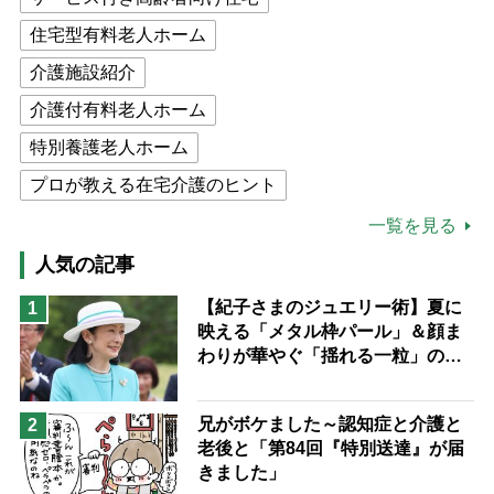
住宅型有料老人ホーム
介護施設紹介
介護付有料老人ホーム
特別養護老人ホーム
プロが教える在宅介護のヒント
公的介護保険制度
介護食
一覧を見る
高木ブー
ケアマネジャー
人気の記事
猫が母になつきません
【紀子さまのジュエリー術】夏に
1
映える「メタル枠パール」＆顔ま
息子の遠距離介護サバイバル術
わりが華やぐ「揺れる一粒」の使
兄がボケました
便利なサービス
い分け方
予防法
兄がボケました～認知症と介護と
2
老後と「第84回『特別送達』が届
きました」