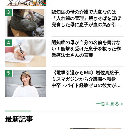
認知症の母の介護で大変なのは
3
「入れ歯の管理」焼きそばをほぼ
完食した母に息子が血の気が引い
た理由
認知症の母が自分の名前を書けな
4
い！衝撃を受けた息子を救った作
業療法士さんの言葉
《電撃引退から6年》岩佐真悠子、
5
ミスマガジンから介護職へ転身
中卒・バイト経験ゼロの彼女が見
つけた“居場所”「社会の役に立ち
ながら自分らしくいられる」
一覧を見る
最新記事