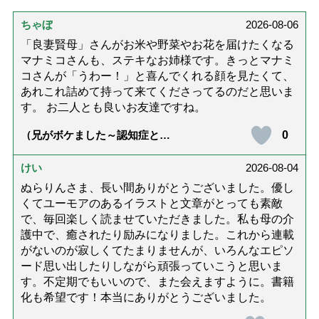
ちゃぼ
2026-08-06
「良妻賢母」さんがお米や野菜やお花を届けたくなる
マナミコさんも、ステキなお姉様です。きっとマナミ
コさんが「うわー！」と喜んでくれる顔を見たくて、
あれこれ詰めて持って来てくださってるのだと思いま
す。 お二人とも良いお友達ですね。
0
（兄がボケました～認知症と介
護と老後と「第84回『特別送
達』が届きました」）
けい
2026-08-04
ぬらりんさま、長い間ありがとうございました。優し
くてユーモアのあるイラストと文章がとっても素敵
で、毎回楽しく読ませていただきました。私も母の介
護中で、癒されたり励みになりました。これから連載
がないのが寂しくてたまりませんが、いろんなエピソ
ード思い出したりしながら頑張っていこうと思いま
す。不定期でもいいので、また会えますように。書籍
化も希望です！本当にありがとうございました。