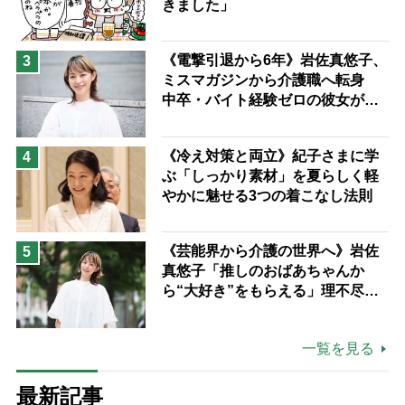
きました」
《電撃引退から6年》岩佐真悠子、
3
ミスマガジンから介護職へ転身
中卒・バイト経験ゼロの彼女が見
つけた“居場所”「社会の役に立ち
ながら自分らしくいられる」
《冷え対策と両立》紀子さまに学
4
ぶ「しっかり素材」を夏らしく軽
やかに魅せる3つの着こなし法則
《芸能界から介護の世界へ》岩佐
5
真悠子「推しのおばあちゃんか
ら“大好き”をもらえる」理不尽さ
も吹き飛ぶ“やりがい”、介護の現
場は「愛おしい」
一覧を見る
最新記事