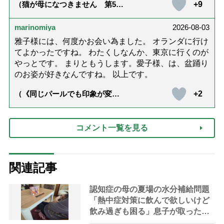
+9
（猫が母になつきません 第500
話「ありがとう」【最終話】）
marinomiya
2026-08-03
雅子様には、何度かお会い為ました。 オランダに行け
てよかったですね。 わたくしなんか、東京に行くのが
やっとです。 まりともうします。愛子様、は、盆踊り
のお姿が好きなんですね。 以上です。
+2
（《同じパールでも印象が変
化》皇后雅子さまに学ぶ「大人
の夏ネックレス」上品＆涼しげ
に見せる4つの法則）
コメント一覧を見る
関連記事
認知症の母の夏場の水分補給問題
「熱中症対策に飲んで欲しいけど
飲み過ぎも困る」息子が取った対
策