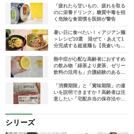
「疲れたら甘いもの、疲れを取る
のに栄養ドリンク」糖質中毒を招
く危険な食習慣を医師が警告
暑い日に食べたい！＜アジアン麺
＞レシピ10選 混ぜて・あえて1
分完成する超速麺も【長倉いちず
さん】
熱中症が心配な高齢者におすすめ
の飲み物「緑茶より麦茶、ゼリー
飲料の活用も」介護経験のある社
会福祉士が実践する夏の水分補給
法
「消費期限」と「賞味期限」の違
いを説明できますか？高齢者は注
意したい「宅配弁当の保存法や食
べ方」【管理栄養士解説】
シリーズ