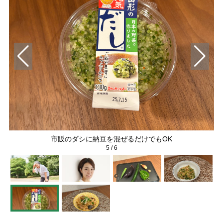
市販のダシに納豆を混ぜるだけでもOK
5
/
6