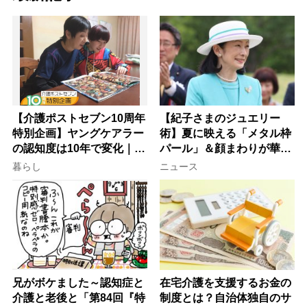
【介護ポストセブン10周年
【紀子さまのジュエリー
特別企画】ヤングケアラー
術】夏に映える「メタル枠
の認知度は10年で変化｜流
パール」＆顔まわりが華や
行語大賞にノミネート、法
ぐ「揺れる一粒」の使い分
暮らし
ニュース
律にも明記されたが果たし
け方
て現在は？
兄がボケました～認知症と
在宅介護を支援するお金の
介護と老後と「第84回『特
制度とは？自治体独自のサ