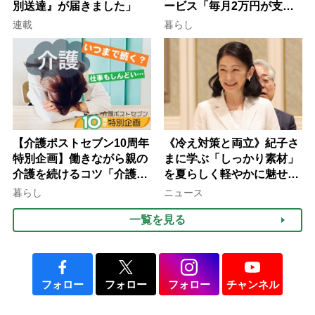
別送達』が届きました」
ービス「毎月2万円が支給
される」ケースも【FP解
連載
暮らし
説】
【介護ポストセブン10周年
《冷え対策と両立》紀子さ
特別企画】働きながら親の
まに学ぶ「しっかり素材」
介護を続けるコツ「介護は
を夏らしく軽やかに魅せる
10年以上続くことも…3つ
3つの着こなし法則
暮らし
ニュース
のフェーズに分けて考えて
一覧を見る
みよう」【社会福祉士解
説】
フォロー
フォロー
フォロー
チャンネル