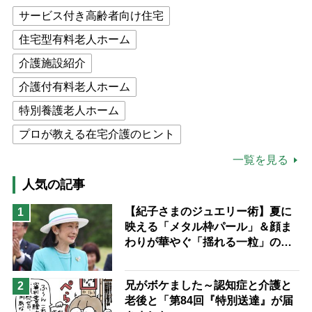
サービス付き高齢者向け住宅
住宅型有料老人ホーム
介護施設紹介
介護付有料老人ホーム
特別養護老人ホーム
プロが教える在宅介護のヒント
公的介護保険制度
介護食
一覧を見る
高木ブー
ケアマネジャー
人気の記事
猫が母になつきません
【紀子さまのジュエリー術】夏に
1
映える「メタル枠パール」＆顔ま
息子の遠距離介護サバイバル術
わりが華やぐ「揺れる一粒」の使
兄がボケました
便利なサービス
い分け方
予防法
兄がボケました～認知症と介護と
2
老後と「第84回『特別送達』が届