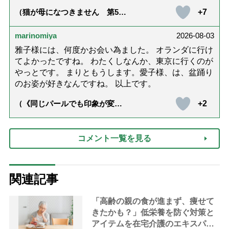
+7
（猫が母になつきません 第500
話「ありがとう」【最終話】）
marinomiya
2026-08-03
雅子様には、何度かお会い為ました。 オランダに行け
てよかったですね。 わたくしなんか、東京に行くのが
やっとです。 まりともうします。愛子様、は、盆踊り
のお姿が好きなんですね。 以上です。
+2
（《同じパールでも印象が変
化》皇后雅子さまに学ぶ「大人
の夏ネックレス」上品＆涼しげ
に見せる4つの法則）
コメント一覧を見る
関連記事
「高齢の親の食が進まず、痩せて
きたかも？」低栄養を防ぐ対策と
アイテムを在宅介護のエキスパー