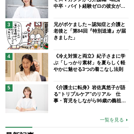
中卒・バイト経験ゼロの彼女が見
つけた“居場所”「社会の役に立ち
ながら自分らしくいられる」
兄がボケました～認知症と介護と
3
老後と「第84回『特別送達』が届
きました」
《冷え対策と両立》紀子さまに学
4
ぶ「しっかり素材」を夏らしく軽
やかに魅せる3つの着こなし法則
《介護士に転身》岩佐真悠子が語
5
る“トリプルケア”のリアル 仕
事・育児をしながら96歳の義祖母
と同居して介護 プロだから言え
る「家での介護は“雑”でも気にし
一覧を見る
ない」