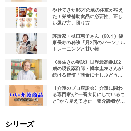
トが解説
やせてきた86才の親の体重が増え
た！栄養補助食品の必要性、正し
い選び方、摂り方
評論家・樋口恵子さん（90才）健
康長寿の秘訣「月2回のパーソナル
トレーニングと甘い物」
《長生きの秘訣》世界最高齢102
歳の現役薬剤師・幡本圭左さんが
続ける習慣「朝食に干しぶどう入
りヨーグルト」「毎朝ベッドで10
分の体操」
【介護のプロ座談会】介護に関わ
る専門家が“一番大切にしているこ
と”から見えてきた「要介護者が本
当に求めていること」｜介護マー
ケティング研究所 by 介護ポスト
セブン
シリーズ