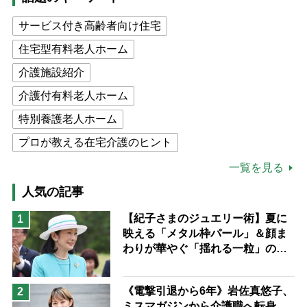
サービス付き高齢者向け住宅
住宅型有料老人ホーム
介護施設紹介
介護付有料老人ホーム
特別養護老人ホーム
プロが教える在宅介護のヒント
公的介護保険制度
介護食
一覧を見る
高木ブー
ケアマネジャー
人気の記事
猫が母になつきません
【紀子さまのジュエリー術】夏に
1
映える「メタル枠パール」＆顔ま
息子の遠距離介護サバイバル術
わりが華やぐ「揺れる一粒」の使
兄がボケました
便利なサービス
い分け方
予防法
《電撃引退から6年》岩佐真悠子、
2
ミスマガジンから介護職へ転身