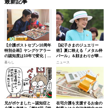
最新記事
【介護ポストセブン10周年
【紀子さまのジュエリー
特別企画】ヤングケアラー
術】夏に映える「メタル枠
の認知度は10年で変化｜流
パール」＆顔まわりが華や
行語大賞にノミネート、法
ぐ「揺れる一粒」の使い分
暮らし
ニュース
律にも明記されたが果たし
け方
て現在は？
兄がボケました～認知症と
在宅介護を支援するお金の