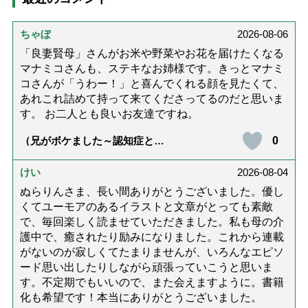
ちゃぼ
2026-08-06
「良妻賢母」さんがお米や野菜やお花を届けたくなる
マナミコさんも、ステキなお姉様です。きっとマナミ
コさんが「うわー！」と喜んでくれる顔を見たくて、
あれこれ詰めて持って来てくださってるのだと思いま
す。 お二人とも良いお友達ですね。
0
（兄がボケました～認知症と介
護と老後と「第84回『特別送
達』が届きました」）
けい
2026-08-04
ぬらりんさま、長い間ありがとうございました。優し
くてユーモアのあるイラストと文章がとっても素敵
で、毎回楽しく読ませていただきました。私も母の介
護中で、癒されたり励みになりました。これから連載
がないのが寂しくてたまりませんが、いろんなエピソ
ード思い出したりしながら頑張っていこうと思いま
す。不定期でもいいので、また会えますように。書籍
化も希望です！本当にありがとうございました。