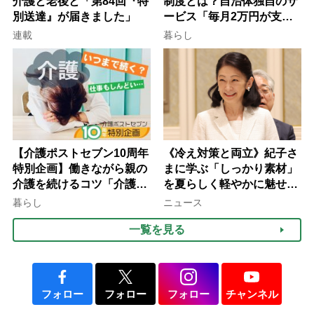
介護と老後と「第84回『特
制度とは？自治体独自のサ
別送達』が届きました」
ービス「毎月2万円が支給
される」ケースも【FP解
連載
暮らし
説】
【介護ポストセブン10周年
《冷え対策と両立》紀子さ
特別企画】働きながら親の
まに学ぶ「しっかり素材」
介護を続けるコツ「介護は
を夏らしく軽やかに魅せる
10年以上続くことも…3つ
3つの着こなし法則
暮らし
ニュース
のフェーズに分けて考えて
一覧を見る
みよう」【社会福祉士解
説】
フォロー
フォロー
フォロー
チャンネル