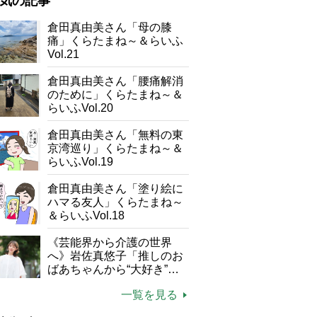
気の記事
が母になつきません
倉田真由美さん「母の膝
痛」くらたまね～＆らいふ
子の遠距離介護サバイバル術
Vol.21
がボケました
便利なサービス
倉田真由美さん「腰痛解消
防法
のために」くらたまね～＆
らいふVol.20
倉田真由美さん「無料の東
京湾巡り」くらたまね～＆
らいふVol.19
倉田真由美さん「塗り絵に
ハマる友人」くらたまね～
＆らいふVol.18
《芸能界から介護の世界
へ》岩佐真悠子「推しのお
ばあちゃんから“大好き”を
もらえる」理不尽さも吹き
一覧を見る
飛ぶ“やりがい”、介護の現
場は「愛おしい」