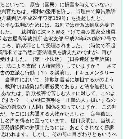
らといって、原告（国民）に損害を与えていない」
裁判官たちは、権利の濫用を許し、当理由で原告敗訴
方裁判所.平成24年ワ第159号）を提起したとこ
公平な裁判のためには、裁判では虚偽は到底必要で
ました。 裁判官に深々と頭を下げて喜ぶ国家公務員
古屋高等裁判所.金沢支部.平成24年(ネ)第267号で
ところ、詐欺罪として受理されました。（時効で不起
再審請求では当然に憲法違反を訴えたのですが、再び
受けました。（第一小法廷）（日弁連経歴者所属）
は、法による支配（人権擁護）していますか？ さて
去の立派な行動（？）を講演し、ドキュメンタリー
 当事件において、詐欺加害者に加担するかのよう
、裁判では虚偽は到底必要である」と法を無視して
 あなたは、詐欺被害で苦しむ人々に対して、このよ
のですか？ この樋口英明を「正義の人」扱いするの
訴訟の判決の（人間）関係を知っていますか。 この判
が、そこには共通する人物がいました。 定年後は、
し名声を得るに至っています。 樋口英明は、当初よ
原発訴訟団の弁護士たちには、あとくされなく勝訴
と思われます。 しかし、その前に目ざわりともいうべ