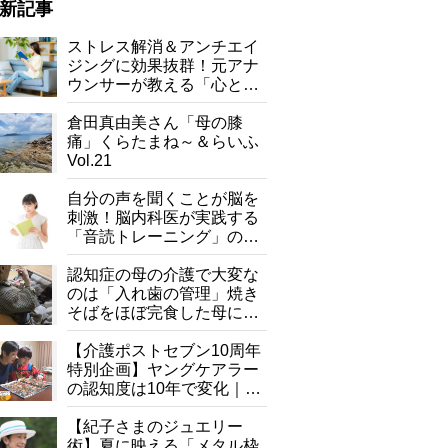
新記事
ストレス解消＆アンチエイ
ジングに効果抜群！元アナ
ウンサーが教える「心と体
を元気にする音読の習慣」
倉田真由美さん「母の膝
全国1741の市町村を対象とした、介護情報基盤への対応状況調査結
痛」くらたまね～＆らいふ
Vol.21
自分の声を聞くことが脳を
刺激！脳内科医が実践する
「音読トレーニング」の極
意
認知症の母の介護で大変な
のは「入れ歯の管理」焼き
そばをほぼ完食した母に息
子が血の気が引いた理由
【介護ポストセブン10周年
特別企画】ヤングケアラー
の認知度は10年で変化｜流
行語大賞にノミネート、法
律にも明記されたが果たし
【紀子さまのジュエリー
て現在は？
術】夏に映える「メタル枠