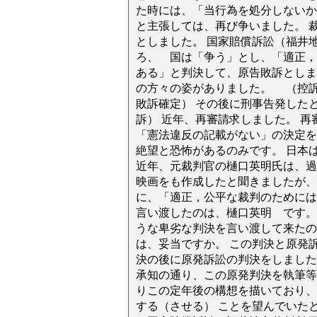
た時には、「当行為を処分しないか
と主張しては、再び争いました。 
としました。 国家賠償訴訟（福井地
ろ、 国は「争う」とし、「適正，
ある」と判決して、原告敗訴とし
の方々の姿がありました。 （控訴 名
敗訴確定） その後に刑事告発した
訴） 近年、再審請求しました。 
「憲法違反の記載がない」の決定を
絶望と恐怖があるのみです。 日本
近年、元裁判官の樋口英明氏は、過
映画をも作成したと聞きましたが、
に、「適正，公平な裁判のためには
言い渡したのは、樋口英明 です。
うな卑劣な判決を言い渡して来た
は、妥当ですか。 この判決と原発
決の後に原発訴訟の判決をしました
承知の通り、この原発判決を執筆等
りこの定年後の構想を描いており、
する（させる） ことを望んでいた