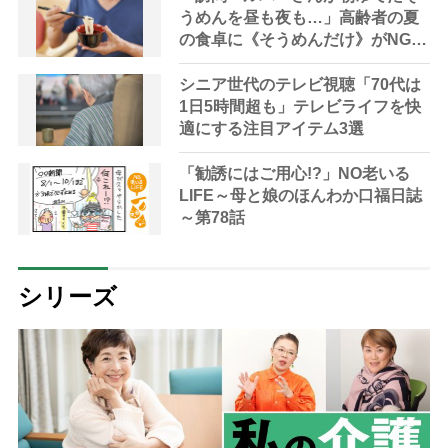
うめんを昼も夜も…」高齢者の夏
の食卓に《そうめんだけ》がNGな
理由とは？【管理栄養士が解説】
シニア世代のテレビ視聴「70代は
1日5時間超も」テレビライフを快
適にする注目アイテム3選
「勧誘にはご用心!?」NO老いる
LIFE～母と娘のほんわか口福日誌
～第78話
シリーズ