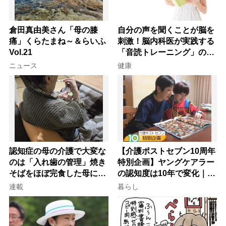
倉田真由美さん「母の膝
自分の声を聞くことが脳を
痛」くらたまね～＆らいふ
刺激！脳内科医が実践する
Vol.21
「音読トレーニング」の極
意
ニュース
健康
認知症の母の介護で大変な
【介護ポストセブン10周年
のは「入れ歯の管理」焼き
特別企画】ヤングケアラー
そばをほぼ完食した母に息
の認知度は10年で変化｜流
子が血の気が引いた理由
行語大賞にノミネート、法
連載
暮らし
律にも明記されたが果たし
て現在は？