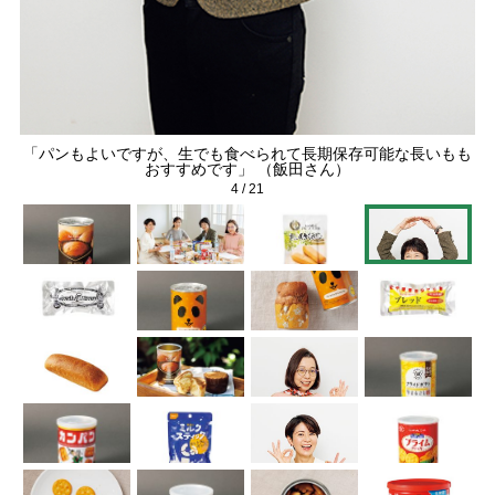
維
「パンもよいですが、生でも食べられて長期保存可能な長いもも
エ
おすすめです」 （飯田さん）
4
/
21