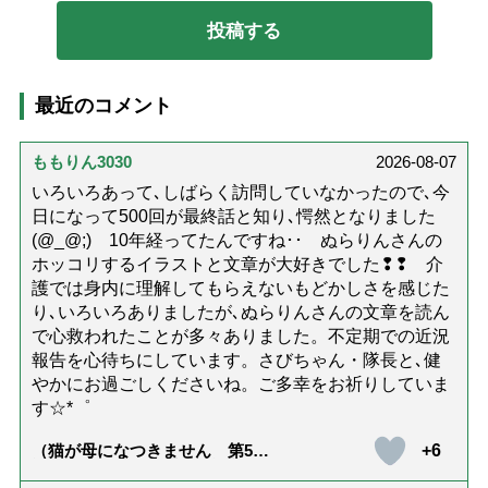
最近のコメント
ももりん3030
2026-08-07
いろいろあって､しばらく訪問していなかったので､今
日になって500回が最終話と知り､愕然となりました
(@_@;) 10年経ってたんですね･･ ぬらりんさんの
ホッコリするイラストと文章が大好きでした❢❢ 介
護では身内に理解してもらえないもどかしさを感じた
り､いろいろありましたが､ぬらりんさんの文章を読ん
で心救われたことが多々ありました。不定期での近況
報告を心待ちにしています。さびちゃん・隊長と､健
やかにお過ごしくださいね。ご多幸をお祈りしていま
す☆*゜
+6
（猫が母になつきません 第500
話「ありがとう」【最終話】）