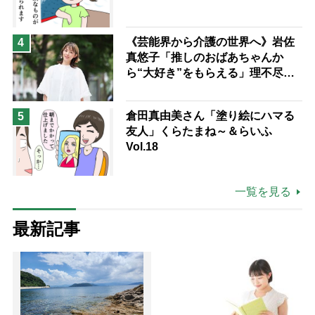
《芸能界から介護の世界へ》岩佐
4
真悠子「推しのおばあちゃんか
ら“大好き”をもらえる」理不尽さ
も吹き飛ぶ“やりがい”、介護の現
場は「愛おしい」
倉田真由美さん「塗り絵にハマる
5
友人」くらたまね～＆らいふ
Vol.18
一覧を見る
最新記事