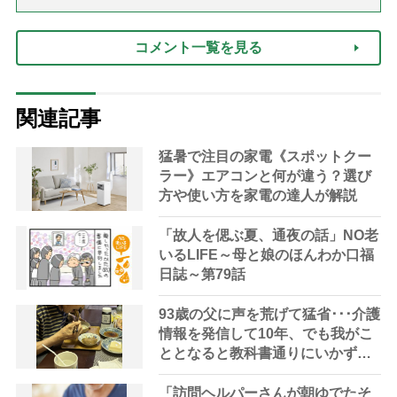
話「ありがとう」【最終話】）
コメント一覧を見る
関連記事
猛暑で注目の家電《スポットクー
ラー》エアコンと何が違う？選び
方や使い方を家電の達人が解説
「故人を偲ぶ夏、通夜の話」NO老
いるLIFE～母と娘のほんわか口福
日誌～第79話
93歳の父に声を荒げて猛省･･･介護
情報を発信して10年、でも我がこ
ととなると教科書通りにいかずに
ため息「感情と理性の狭間で右往
左往する現実」
「訪問ヘルパーさんが朝ゆでたそ