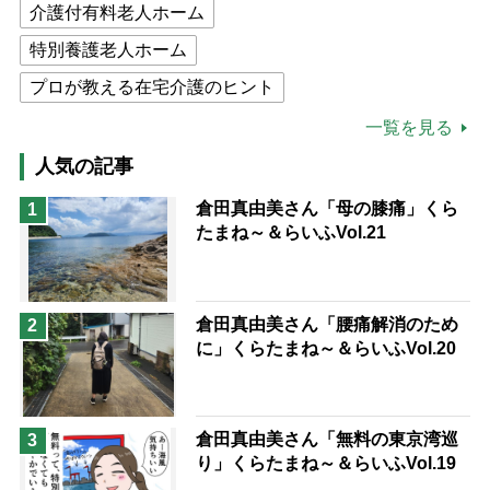
介護付有料老人ホーム
特別養護老人ホーム
プロが教える在宅介護のヒント
公的介護保険制度
介護食
一覧を見る
高木ブー
ケアマネジャー
人気の記事
猫が母になつきません
倉田真由美さん「母の膝痛」くら
1
たまね～＆らいふVol.21
息子の遠距離介護サバイバル術
兄がボケました
便利なサービス
予防法
倉田真由美さん「腰痛解消のため
2
に」くらたまね～＆らいふVol.20
倉田真由美さん「無料の東京湾巡
3
り」くらたまね～＆らいふVol.19