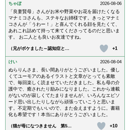
ちゃぼ
2026-08-06
「良妻賢母」さんがお米や野菜やお花を届けたくなる
マナミコさんも、ステキなお姉様です。きっとマナミ
コさんが「うわー！」と喜んでくれる顔を見たくて、
あれこれ詰めて持って来てくださってるのだと思いま
す。 お二人とも良いお友達ですね。
+1
（兄がボケました～認知症と介
護と老後と「第84回『特別送
達』が届きました」）
けい
2026-08-04
ぬらりんさま、長い間ありがとうございました。優し
くてユーモアのあるイラストと文章がとっても素敵
で、毎回楽しく読ませていただきました。私も母の介
護中で、癒されたり励みになりました。これから連載
がないのが寂しくてたまりませんが、いろんなエピソ
ード思い出したりしながら頑張っていこうと思いま
す。不定期でもいいので、また会えますように。書籍
化も希望です！本当にありがとうございました。
+10
（猫が母になつきません 第500