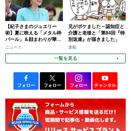
【紀子さまのジュエリー
兄がボケました～認知症と
術】夏に映える「メタル枠
介護と老後と「第84回『特
パール」＆顔まわりが華や
別送達』が届きました」
ぐ「揺れる一粒」の使い分
ニュース
連載
け方
一覧を見る
フォロー
フォロー
フォロー
チャンネル