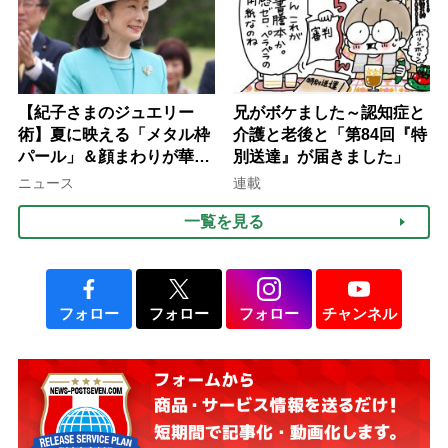
【紀子さまのジュエリー
兄がボケました～認知症と
術】夏に映える「メタル枠
介護と老後と「第84回『特
パール」＆顔まわりが華や
別送達』が届きました」
ぐ「揺れる一粒」の使い分
ニュース
連載
け方
一覧を見る
フォロー
フォロー
フォロー
チャンネル