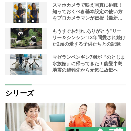
き】
スマホカメラで映え写真に挑戦！
知っておくべき基本設定の使い方
をプロカメラマンが伝授【最新ア
プリ紹介つき】
もうすぐお別れ ありがとう“リー
リー＆シンシン”13年間愛され続け
た2頭の愛する子供たちとの記録
マゼランペンギン7羽が『のとじま
水族館』に帰ってきた！能登半島
地震の避難先から元気に故郷へ
シリーズ