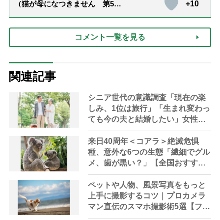
+10
（猫が母になつきません 第500
話「ありがとう」【最終話】）
コメント一覧を見る
関連記事
シニア世代の意識調査「現在の楽
しみ、1位は旅行」「生まれ変わっ
ても今の夫と結婚したい」女性
60％、男性71％と男女差も
来日40周年＜コアラ＞絶滅危惧
種、意外な6つの生態「繊細でグル
メ、歯が黒い？」【全国おすすめ
スポット7選】
ペットや人物、風景写真をもっと
上手に撮影するコツ｜プロカメラ
マン直伝のスマホ撮影術5選【フリ
マアプリ用アイテムの撮り方つ