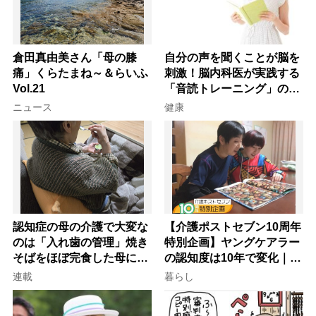
倉田真由美さん「母の膝
自分の声を聞くことが脳を
痛」くらたまね～＆らいふ
刺激！脳内科医が実践する
Vol.21
「音読トレーニング」の極
意
ニュース
健康
認知症の母の介護で大変な
【介護ポストセブン10周年
のは「入れ歯の管理」焼き
特別企画】ヤングケアラー
そばをほぼ完食した母に息
の認知度は10年で変化｜流
子が血の気が引いた理由
行語大賞にノミネート、法
連載
暮らし
律にも明記されたが果たし
て現在は？