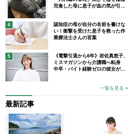
完食した母に息子が血の気が引い
た理由
認知症の母が自分の名前を書けな
4
い！衝撃を受けた息子を救った作
業療法士さんの言葉
《電撃引退から6年》岩佐真悠子、
5
ミスマガジンから介護職へ転身
中卒・バイト経験ゼロの彼女が見
つけた“居場所”「社会の役に立ち
ながら自分らしくいられる」
一覧を見る
最新記事