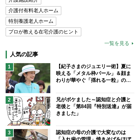
介護付有料老人ホーム
特別養護老人ホーム
プロが教える在宅介護のヒント
公的介護保険制度
介護食
一覧を見る
高木ブー
ケアマネジャー
人気の記事
猫が母になつきません
【紀子さまのジュエリー術】夏に
1
映える「メタル枠パール」＆顔ま
息子の遠距離介護サバイバル術
わりが華やぐ「揺れる一粒」の使
兄がボケました
便利なサービス
い分け方
予防法
兄がボケました～認知症と介護と
2
老後と「第84回『特別送達』が届
きました」
認知症の母の介護で大変なのは
3
「入れ歯の管理」焼きそばをほぼ