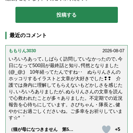
最近のコメント
ももりん3030
2026-08-07
いろいろあって､しばらく訪問していなかったので､今
日になって500回が最終話と知り､愕然となりました
(@_@;) 10年経ってたんですね･･ ぬらりんさんの
ホッコリするイラストと文章が大好きでした❢❢ 介
護では身内に理解してもらえないもどかしさを感じた
り､いろいろありましたが､ぬらりんさんの文章を読ん
で心救われたことが多々ありました。不定期での近況
報告を心待ちにしています。さびちゃん・隊長と､健
やかにお過ごしくださいね。ご多幸をお祈りしていま
す☆*゜
+5
（猫が母になつきません 第500