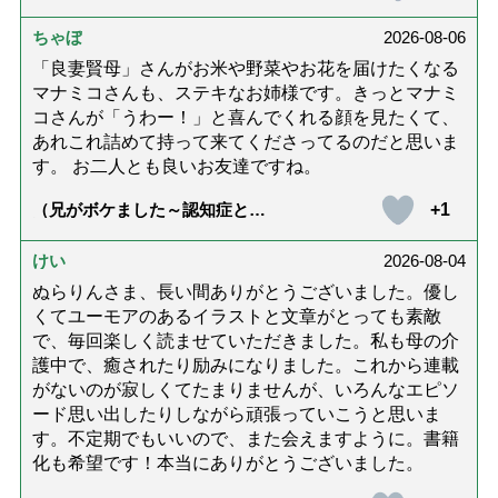
話「ありがとう」【最終話】）
ちゃぼ
2026-08-06
「良妻賢母」さんがお米や野菜やお花を届けたくなる
マナミコさんも、ステキなお姉様です。きっとマナミ
コさんが「うわー！」と喜んでくれる顔を見たくて、
あれこれ詰めて持って来てくださってるのだと思いま
す。 お二人とも良いお友達ですね。
+1
（兄がボケました～認知症と介
護と老後と「第84回『特別送
達』が届きました」）
けい
2026-08-04
ぬらりんさま、長い間ありがとうございました。優し
くてユーモアのあるイラストと文章がとっても素敵
で、毎回楽しく読ませていただきました。私も母の介
護中で、癒されたり励みになりました。これから連載
がないのが寂しくてたまりませんが、いろんなエピソ
ード思い出したりしながら頑張っていこうと思いま
す。不定期でもいいので、また会えますように。書籍
化も希望です！本当にありがとうございました。