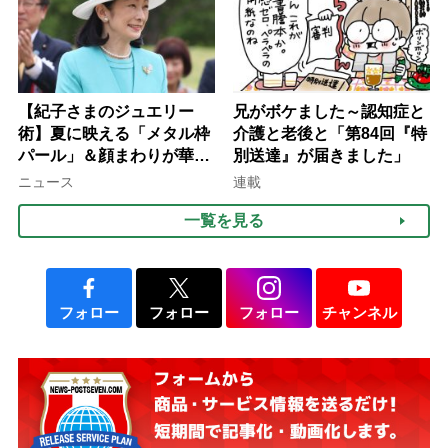
【紀子さまのジュエリー
兄がボケました～認知症と
術】夏に映える「メタル枠
介護と老後と「第84回『特
パール」＆顔まわりが華や
別送達』が届きました」
ぐ「揺れる一粒」の使い分
ニュース
連載
け方
一覧を見る
フォロー
フォロー
フォロー
チャンネル