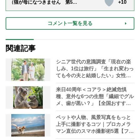
+10
（猫が母になつきません 第500
話「ありがとう」【最終話】）
コメント一覧を見る
関連記事
シニア世代の意識調査「現在の楽
しみ、1位は旅行」「生まれ変わっ
ても今の夫と結婚したい」女性
60％、男性71％と男女差も
来日40周年＜コアラ＞絶滅危惧
種、意外な6つの生態「繊細でグル
メ、歯が黒い？」【全国おすすめ
スポット7選】
ペットや人物、風景写真をもっと
上手に撮影するコツ｜プロカメラ
マン直伝のスマホ撮影術5選【フリ
マアプリ用アイテムの撮り方つ