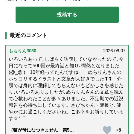
最近のコメント
ももりん3030
2026-08-07
いろいろあって､しばらく訪問していなかったので､今
日になって500回が最終話と知り､愕然となりました
(@_@;) 10年経ってたんですね･･ ぬらりんさんの
ホッコリするイラストと文章が大好きでした❢❢ 介
護では身内に理解してもらえないもどかしさを感じた
り､いろいろありましたが､ぬらりんさんの文章を読ん
で心救われたことが多々ありました。不定期での近況
報告を心待ちにしています。さびちゃん・隊長と､健
やかにお過ごしくださいね。ご多幸をお祈りしていま
す☆*゜
+5
（猫が母になつきません 第500