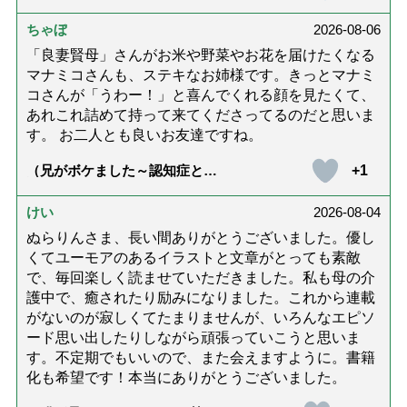
話「ありがとう」【最終話】）
ちゃぼ
2026-08-06
「良妻賢母」さんがお米や野菜やお花を届けたくなる
マナミコさんも、ステキなお姉様です。きっとマナミ
コさんが「うわー！」と喜んでくれる顔を見たくて、
あれこれ詰めて持って来てくださってるのだと思いま
す。 お二人とも良いお友達ですね。
+1
（兄がボケました～認知症と介
護と老後と「第84回『特別送
達』が届きました」）
けい
2026-08-04
ぬらりんさま、長い間ありがとうございました。優し
くてユーモアのあるイラストと文章がとっても素敵
で、毎回楽しく読ませていただきました。私も母の介
護中で、癒されたり励みになりました。これから連載
がないのが寂しくてたまりませんが、いろんなエピソ
ード思い出したりしながら頑張っていこうと思いま
す。不定期でもいいので、また会えますように。書籍
化も希望です！本当にありがとうございました。