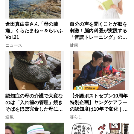
倉田真由美さん「母の膝
自分の声を聞くことが脳を
痛」くらたまね～＆らいふ
刺激！脳内科医が実践する
Vol.21
「音読トレーニング」の極
意
ニュース
健康
認知症の母の介護で大変な
【介護ポストセブン10周年
のは「入れ歯の管理」焼き
特別企画】ヤングケアラー
そばをほぼ完食した母に息
の認知度は10年で変化｜流
子が血の気が引いた理由
行語大賞にノミネート、法
連載
暮らし
律にも明記されたが果たし
て現在は？