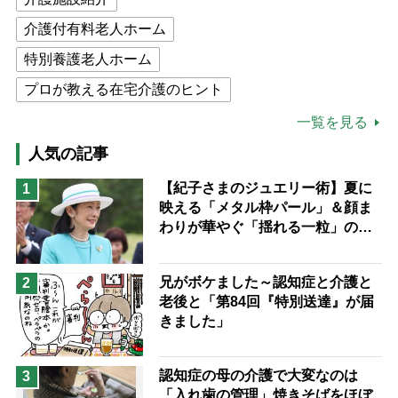
介護付有料老人ホーム
特別養護老人ホーム
プロが教える在宅介護のヒント
公的介護保険制度
介護食
一覧を見る
高木ブー
ケアマネジャー
人気の記事
猫が母になつきません
【紀子さまのジュエリー術】夏に
1
映える「メタル枠パール」＆顔ま
息子の遠距離介護サバイバル術
わりが華やぐ「揺れる一粒」の使
兄がボケました
便利なサービス
い分け方
予防法
兄がボケました～認知症と介護と
2
老後と「第84回『特別送達』が届
きました」
認知症の母の介護で大変なのは
3
「入れ歯の管理」焼きそばをほぼ