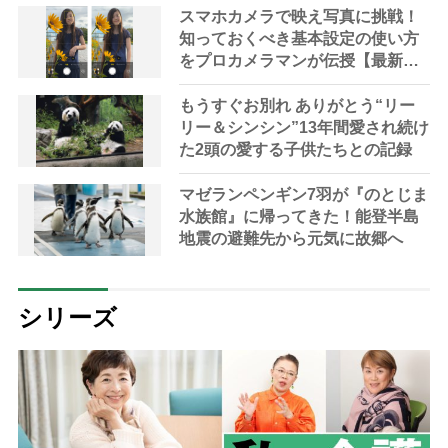
き】
スマホカメラで映え写真に挑戦！
知っておくべき基本設定の使い方
をプロカメラマンが伝授【最新ア
プリ紹介つき】
もうすぐお別れ ありがとう“リー
リー＆シンシン”13年間愛され続け
た2頭の愛する子供たちとの記録
マゼランペンギン7羽が『のとじま
水族館』に帰ってきた！能登半島
地震の避難先から元気に故郷へ
シリーズ