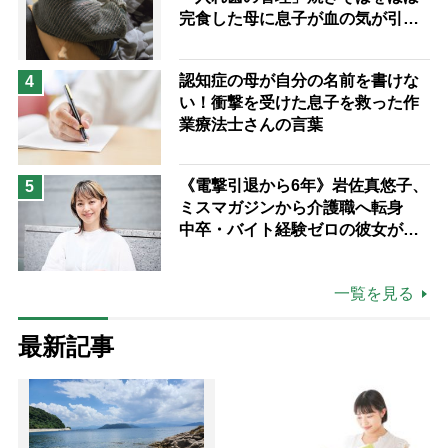
完食した母に息子が血の気が引い
た理由
認知症の母が自分の名前を書けな
4
い！衝撃を受けた息子を救った作
業療法士さんの言葉
《電撃引退から6年》岩佐真悠子、
5
ミスマガジンから介護職へ転身
中卒・バイト経験ゼロの彼女が見
つけた“居場所”「社会の役に立ち
ながら自分らしくいられる」
一覧を見る
最新記事