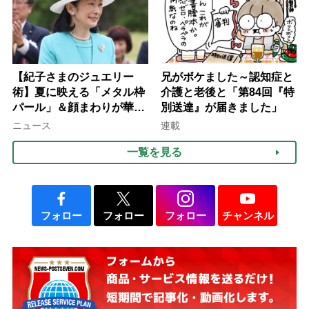
【紀子さまのジュエリー
兄がボケました～認知症と
術】夏に映える「メタル枠
介護と老後と「第84回『特
パール」＆顔まわりが華や
別送達』が届きました」
ぐ「揺れる一粒」の使い分
ニュース
連載
け方
一覧を見る
フォロー
フォロー
フォロー
チャンネル