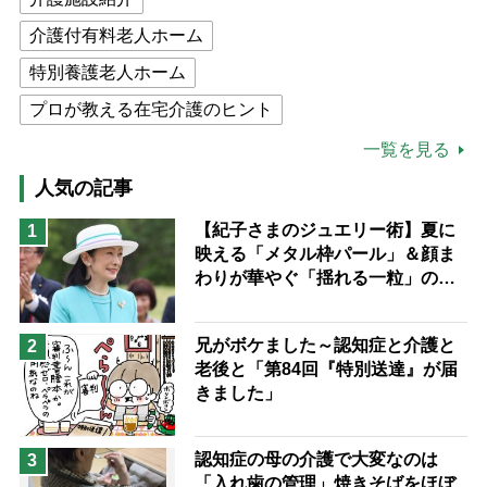
介護付有料老人ホーム
特別養護老人ホーム
プロが教える在宅介護のヒント
公的介護保険制度
介護食
一覧を見る
高木ブー
ケアマネジャー
人気の記事
猫が母になつきません
【紀子さまのジュエリー術】夏に
1
映える「メタル枠パール」＆顔ま
息子の遠距離介護サバイバル術
わりが華やぐ「揺れる一粒」の使
兄がボケました
便利なサービス
い分け方
予防法
兄がボケました～認知症と介護と
2
老後と「第84回『特別送達』が届
きました」
認知症の母の介護で大変なのは
3
「入れ歯の管理」焼きそばをほぼ