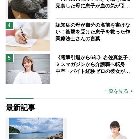
完食した母に息子が血の気が引い
た理由
認知症の母が自分の名前を書けな
4
い！衝撃を受けた息子を救った作
業療法士さんの言葉
《電撃引退から6年》岩佐真悠子、
5
ミスマガジンから介護職へ転身
中卒・バイト経験ゼロの彼女が見
つけた“居場所”「社会の役に立ち
ながら自分らしくいられる」
一覧を見る
最新記事