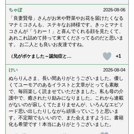
話「ありがとう」【最終話】）
ちゃぼ
2026-08-06
「良妻賢母」さんがお米や野菜やお花を届けたくなる
マナミコさんも、ステキなお姉様です。きっとマナミ
コさんが「うわー！」と喜んでくれる顔を見たくて、
あれこれ詰めて持って来てくださってるのだと思いま
す。 お二人とも良いお友達ですね。
+1
（兄がボケました～認知症と介
護と老後と「第84回『特別送
達』が届きました」）
けい
2026-08-04
ぬらりんさま、長い間ありがとうございました。優し
くてユーモアのあるイラストと文章がとっても素敵
で、毎回楽しく読ませていただきました。私も母の介
護中で、癒されたり励みになりました。これから連載
がないのが寂しくてたまりませんが、いろんなエピソ
ード思い出したりしながら頑張っていこうと思いま
す。不定期でもいいので、また会えますように。書籍
化も希望です！本当にありがとうございました。