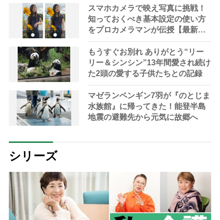
き】
スマホカメラで映え写真に挑戦！
知っておくべき基本設定の使い方
をプロカメラマンが伝授【最新ア
プリ紹介つき】
もうすぐお別れ ありがとう“リー
リー＆シンシン”13年間愛され続け
た2頭の愛する子供たちとの記録
マゼランペンギン7羽が『のとじま
水族館』に帰ってきた！能登半島
地震の避難先から元気に故郷へ
シリーズ