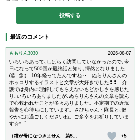
最近のコメント
ももりん3030
2026-08-07
いろいろあって､しばらく訪問していなかったので､今
日になって500回が最終話と知り､愕然となりました
(@_@;) 10年経ってたんですね･･ ぬらりんさんの
ホッコリするイラストと文章が大好きでした❢❢ 介
護では身内に理解してもらえないもどかしさを感じた
り､いろいろありましたが､ぬらりんさんの文章を読ん
で心救われたことが多々ありました。不定期での近況
報告を心待ちにしています。さびちゃん・隊長と､健
やかにお過ごしくださいね。ご多幸をお祈りしていま
す☆*゜
+5
（猫が母になつきません 第500