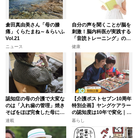
倉田真由美さん「母の膝
自分の声を聞くことが脳を
痛」くらたまね～＆らいふ
刺激！脳内科医が実践する
Vol.21
「音読トレーニング」の極
意
ニュース
健康
認知症の母の介護で大変な
【介護ポストセブン10周年
のは「入れ歯の管理」焼き
特別企画】ヤングケアラー
そばをほぼ完食した母に息
の認知度は10年で変化｜流
子が血の気が引いた理由
行語大賞にノミネート、法
連載
暮らし
律にも明記されたが果たし
て現在は？