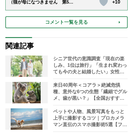
+10
（猫が母になつきません 第500
話「ありがとう」【最終話】）
コメント一覧を見る
関連記事
シニア世代の意識調査「現在の楽
しみ、1位は旅行」「生まれ変わっ
ても今の夫と結婚したい」女性
60％、男性71％と男女差も
来日40周年＜コアラ＞絶滅危惧
種、意外な6つの生態「繊細でグル
メ、歯が黒い？」【全国おすすめ
スポット7選】
ペットや人物、風景写真をもっと
上手に撮影するコツ｜プロカメラ
マン直伝のスマホ撮影術5選【フリ
マアプリ用アイテムの撮り方つ