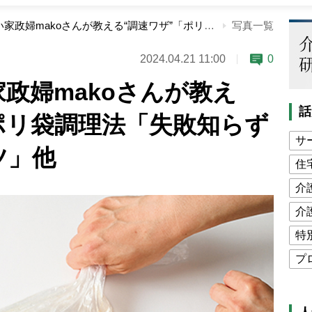
予約の取れない家政婦makoさんが教える“調速ワザ”「ポリ袋調理法「失敗知らずのチーズオムレツ」他
写真一覧
2024.04.21 11:00
0
政婦makoさんが教え
話
ポリ袋調理法「失敗知らず
サ
ツ」他
住
介
介
特
プ
公
高