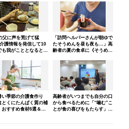
歳の父に声を荒げて猛
「訪問ヘルパーさんが朝ゆで
･介護情報を発信して10
たそうめんを昼も夜も…」高
でも我がこととなると教
齢者の夏の食卓に《そうめん
通りにいかずにため息
だけ》がNGな理由とは？
情と理性の狭間で右往左
【管理栄養士が解説】
る現実」
暑い季節の介護食作り
高齢者がいつまでも自分の口
はとくにたんぱく質の補
から食べるために「“噛む”こ
」おすすめ食材6選＆火
とが食の喜びをもたらす」
わないお手軽レシピ3選
家庭でできる持続可能な食支
理栄養士提案】
援を専門家が指南