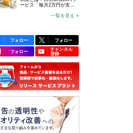
ービス「毎月2万円が支給
される」ケースも【FP解
一覧を見る
説】
フォロー
フォロー
チャンネル
フォロー
登録