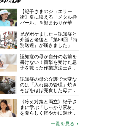
気の記事
が母になつきません
【紀子さまのジュエリー
術】夏に映える「メタル枠
子の遠距離介護サバイバル術
パール」＆顔まわりが華や
がボケました
便利なサービス
ぐ「揺れる一粒」の使い分
け方
兄がボケました～認知症と
防法
介護と老後と「第84回『特
別送達』が届きました」
認知症の母が自分の名前を
書けない！衝撃を受けた息
子を救った作業療法士さん
の言葉
認知症の母の介護で大変な
のは「入れ歯の管理」焼き
鍋底や鍋肌にポリ袋が直接触れないようにする
そばをほぼ完食した母に息
子が血の気が引いた理由
《冷え対策と両立》紀子さ
まに学ぶ「しっかり素材」
を夏らしく軽やかに魅せる
3つの着こなし法則
一覧を見る