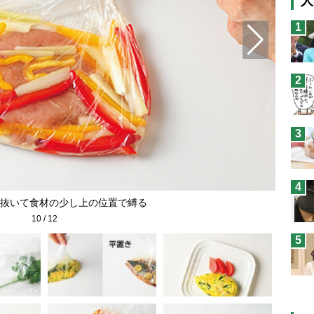
人
猫
1
息
兄
2
予
3
4
抜いて食材の少し上の位置で縛る
10
/
12
5