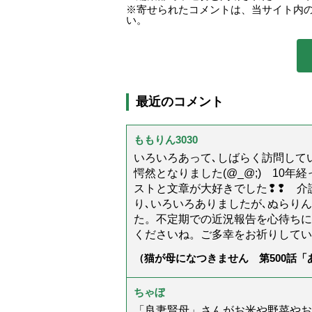
寄せられたコメントは、当サイト内
い。
最近のコメント
ももりん3030
いろいろあって､しばらく訪問してい
愕然となりました(@_@;) 10
ストと文章が大好きでした❢❢ 介
り､いろいろありましたが､ぬらり
た。不定期での近況報告を心待ちに
くださいね。ご多幸をお祈りしてい
（猫が母になつきません 第500話
ちゃぼ
「良妻賢母」さんがお米や野菜やお