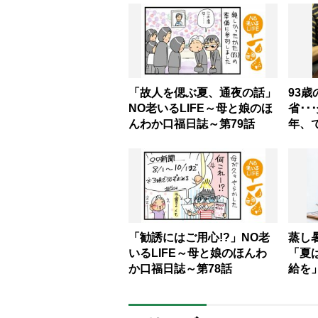
「故人を偲ぶ夏、通夜の話」
93
NO老いるLIFE～母と娘のほ
省･･
んわか口福日誌～第79話
年、
科書
「感
往す
「勧誘にはご用心!?」NO老
蒸し
いるLIFE～母と娘のほんわ
「夏
か口福日誌～第78話
給を
を使
【管