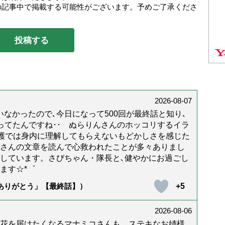
の記事中で掲載する可能性がございます。予めご了承くださ
2026-08-07
なかったので､今日になって500回が最終話と知り､
年経ってたんですね･･ ぬらりんさんのホッコリするイラ
護では身内に理解してもらえないもどかしさを感じた
んさんの文章を読んで心救われたことが多々ありまし
しています。さびちゃん・隊長と､健やかにお過ごし
ます☆*゜
+5
「ありがとう」【最終話】）
2026-08-06
花を届けたくなるマナミコさんも、ステキなお姉様