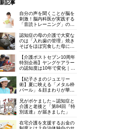
新記事
自分の声を聞くことが脳を
刺激！脳内科医が実践する
「音読トレーニング」の極
意
認知症の母の介護で大変な
のは「入れ歯の管理」焼き
そばをほぼ完食した母に息
子が血の気が引いた理由
【介護ポストセブン10周年
特別企画】ヤングケアラー
の認知度は10年で変化｜流
行語大賞にノミネート、法
律にも明記されたが果たし
【紀子さまのジュエリー
て現在は？
術】夏に映える「メタル枠
パール」＆顔まわりが華や
ぐ「揺れる一粒」の使い分
け方
兄がボケました～認知症と
介護と老後と「第84回『特
別送達』が届きました」
在宅介護を支援するお金の
制度とは？自治体独自のサ