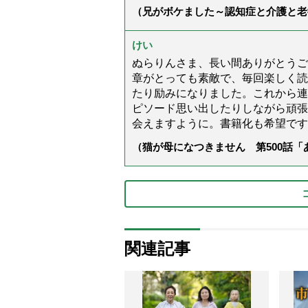
（兄がボケました～認知症と介護と老
た」）
けい
ぬらりんさま、長い間ありがとうご
章がとっても素敵で、毎回楽しく読
たり励みになりました。これから連
ピソード思い出したりしながら頑張
会えますように。書籍化も希望です
（猫が母になつきません 第500話
関連記事