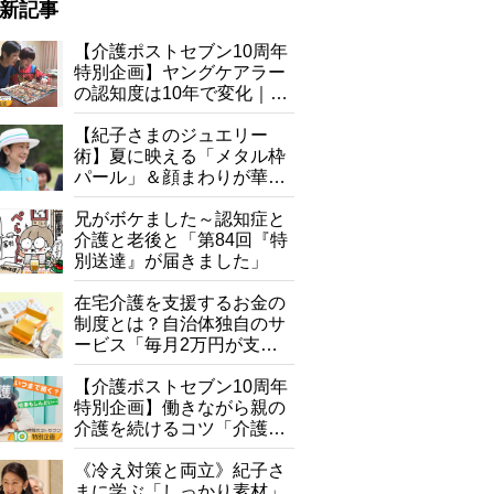
新記事
5位 久原『あごだし仕立て 豚しゃぶ鍋つゆ（薄口醤油）』2～3人前（7
【介護ポストセブン10周年
特別企画】ヤングケアラー
の認知度は10年で変化｜流
行語大賞にノミネート、法
律にも明記されたが果たし
【紀子さまのジュエリー
て現在は？
術】夏に映える「メタル枠
パール」＆顔まわりが華や
ぐ「揺れる一粒」の使い分
け方
兄がボケました～認知症と
介護と老後と「第84回『特
別送達』が届きました」
在宅介護を支援するお金の
制度とは？自治体独自のサ
ービス「毎月2万円が支給
される」ケースも【FP解
説】
【介護ポストセブン10周年
特別企画】働きながら親の
介護を続けるコツ「介護は
10年以上続くことも…3つ
のフェーズに分けて考えて
《冷え対策と両立》紀子さ
みよう」【社会福祉士解
まに学ぶ「しっかり素材」