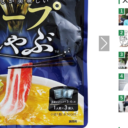
人
猫
1
息
兄
2
予
3
4
5