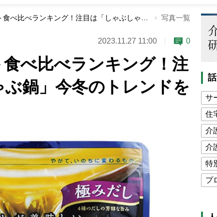
＜市販の鍋つゆ＞食べ比べランキング！注目は「しゃぶしゃぶ鍋」今冬のトレンドを達人が分析
写真一覧
2023.11.27 11:00
0
＞食べ比べランキング！注
話
ゃぶ鍋」今冬のトレンドを
サ
住
介
介
特
プ
公
高