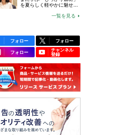
説】
を夏らしく軽やかに魅せる
3つの着こなし法則
一覧を見る
フォロー
フォロー
チャンネル
フォロー
登録