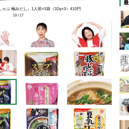
最
ぶ 極みだし』1人前×3袋（32g×3）410円
10
/
17