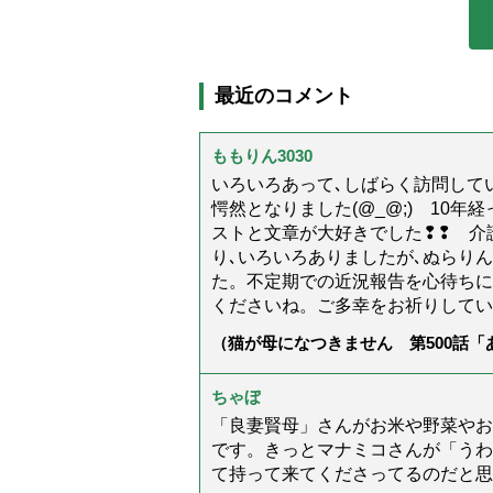
最近のコメント
ももりん3030
いろいろあって､しばらく訪問してい
愕然となりました(@_@;) 10
ストと文章が大好きでした❢❢ 介
り､いろいろありましたが､ぬらり
た。不定期での近況報告を心待ちに
くださいね。ご多幸をお祈りしてい
（猫が母になつきません 第500話
ちゃぼ
「良妻賢母」さんがお米や野菜やお
です。きっとマナミコさんが「うわ
て持って来てくださってるのだと思