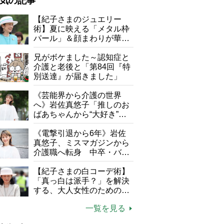
気の記事
が母になつきません
【紀子さまのジュエリー
術】夏に映える「メタル枠
子の遠距離介護サバイバル術
パール」＆顔まわりが華や
がボケました
便利なサービス
ぐ「揺れる一粒」の使い分
け方
兄がボケました～認知症と
防法
介護と老後と「第84回『特
別送達』が届きました」
《芸能界から介護の世界
へ》岩佐真悠子「推しのお
ばあちゃんから“大好き”を
もらえる」理不尽さも吹き
飛ぶ“やりがい”、介護の現
《電撃引退から6年》岩佐
場は「愛おしい」
真悠子、ミスマガジンから
介護職へ転身 中卒・バイ
ト経験ゼロの彼女が見つけ
た“居場所”「社会の役に立
【紀子さまの白コーデ術】
ちながら自分らしくいられ
「真っ白は派手？」を解決
る」
する、大人女性のための上
品夏スタイル4つのコツ
一覧を見る