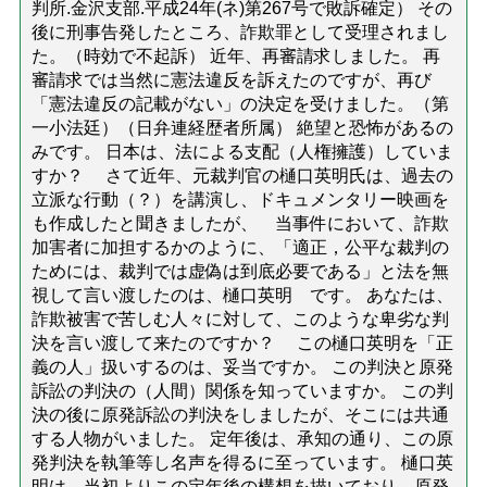
判所.金沢支部.平成24年(ネ)第267号で敗訴確定） その
後に刑事告発したところ、詐欺罪として受理されまし
た。（時効で不起訴） 近年、再審請求しました。 再
審請求では当然に憲法違反を訴えたのですが、再び
「憲法違反の記載がない」の決定を受けました。（第
一小法廷）（日弁連経歴者所属） 絶望と恐怖があるの
みです。 日本は、法による支配（人権擁護）していま
すか？ さて近年、元裁判官の樋口英明氏は、過去の
立派な行動（？）を講演し、ドキュメンタリー映画を
も作成したと聞きましたが、 当事件において、詐欺
加害者に加担するかのように、「適正，公平な裁判の
ためには、裁判では虚偽は到底必要である」と法を無
視して言い渡したのは、樋口英明 です。 あなたは、
詐欺被害で苦しむ人々に対して、このような卑劣な判
決を言い渡して来たのですか？ この樋口英明を「正
義の人」扱いするのは、妥当ですか。 この判決と原発
訴訟の判決の（人間）関係を知っていますか。 この判
決の後に原発訴訟の判決をしましたが、そこには共通
する人物がいました。 定年後は、承知の通り、この原
発判決を執筆等し名声を得るに至っています。 樋口英
明は、当初よりこの定年後の構想を描いており、原発