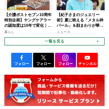
【介護ポストセブン10周年
【紀子さまのジュエリー
特別企画】ヤングケアラー
術】夏に映える「メタル枠
の認知度は10年で変化｜流
パール」＆顔まわりが華や
行語大賞にノミネート、法
ぐ「揺れる一粒」の使い分
暮らし
ニュース
律にも明記されたが果たし
け方
一覧を見る
て現在は？
フォロー
フォロー
フォロー
チャンネル