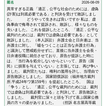
匿名
2026-08-09
異常すぎる正義 「適正，公平な社会のためには、虚偽
(詐害)は到底必要である」と判決を受けて敗訴しまし
た。 どうやって生きれば良いですか 私は、虚
偽事由で侮辱されて提訴され、敗訴し、様々なものを
失いました。 これを提訴したところ、「適正，公平な
裁判のためには、裁判では虚偽は必要である」として
敗訴しました。（本人訴訟） 弁護士会と日弁連は、当
弁護士に対し、「噓をつくことは正当な弁護士行為」
と議決して懲戒処分せずに、直後に当弁護士を会長・
日弁連役職に就任させており、原告が提訴した時に
は、「当行為を処分しないからといって、原告（国
民）に損害を与えていない」と主張しては、再び争い
ました。 裁判官たちは、権利の濫用を許し、当理由で
原告敗訴としました。 国家賠償訴訟（福井地方裁判
所.平成24年ワ第159号）を提起したところ、 国は
「争う」とし、「適正，公平な裁判のためには、裁判
では虚偽は到底必要である」と判決して、原告敗訴と
しました。 裁判官に深々と頭を下げて喜ぶ国家公務
員の方々の姿がありました。 （控訴 名古屋高等裁