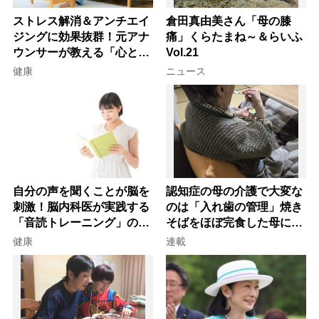
ストレス解消＆アンチエイ
倉田真由美さん「母の膝
ジングに効果抜群！元アナ
痛」くらたまね～＆らいふ
ウンサーが教える「心と体
Vol.21
を元気にする音読の習慣」
健康
ニュース
自分の声を聞くことが脳を
認知症の母の介護で大変な
刺激！脳内科医が実践する
のは「入れ歯の管理」焼き
「音読トレーニング」の極
そばをほぼ完食した母に息
意
子が血の気が引いた理由
健康
連載