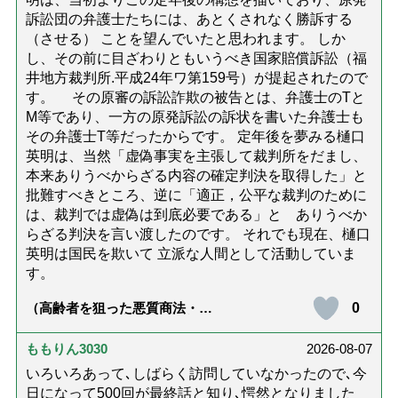
訴訟団の弁護士たちには、あとくされなく勝訴する
（させる） ことを望んでいたと思われます。 しか
し、その前に目ざわりともいうべき国家賠償訴訟（福
井地方裁判所.平成24年ワ第159号）が提起されたので
す。 その原審の訴訟詐欺の被告とは、弁護士のTと
M等であり、一方の原発訴訟の訴状を書いた弁護士も
その弁護士T等だったからです。 定年後を夢みる樋口
英明は、当然「虚偽事実を主張して裁判所をだまし、
本来ありうべからざる内容の確定判決を取得した」と
批難すべきところ、逆に「適正，公平な裁判のために
は、裁判では虚偽は到底必要である」と ありうべか
らざる判決を言い渡したのです。 それでも現在、樋口
英明は国民を欺いて 立派な人間として活動していま
す。
0
（高齢者を狙った悪質商法・訪
問詐欺の種類と実例9選｜騙され
ないための4つの対策「騙されや
すい人の特徴は？」【社会福祉
ももりん3030
2026-08-07
士解説】）
いろいろあって､しばらく訪問していなかったので､今
日になって500回が最終話と知り､愕然となりました