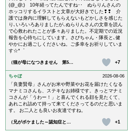
(@_@;) 10年経ってたんですね･･ ぬらりんさんの
ホッコリするイラストと文章が大好きでした❢❢ 介
護では身内に理解してもらえないもどかしさを感じた
り､いろいろありましたが､ぬらりんさんの文章を読ん
で心救われたことが多々ありました。不定期での近況
報告を心待ちにしています。さびちゃん・隊長と､健
やかにお過ごしくださいね。ご多幸をお祈りしていま
す☆*゜
+7
（猫が母になつきません 第500
話「ありがとう」【最終話】）
ちゃぼ
2026-08-06
「良妻賢母」さんがお米や野菜やお花を届けたくなる
マナミコさんも、ステキなお姉様です。きっとマナミ
コさんが「うわー！」と喜んでくれる顔を見たくて、
あれこれ詰めて持って来てくださってるのだと思いま
す。 お二人とも良いお友達ですね。
+1
（兄がボケました～認知症と介
護と老後と「第84回『特別送
達』が届きました」）