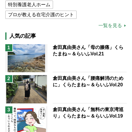
特別養護老人ホーム
プロが教える在宅介護のヒント
公的介護保険制度
介護食
一覧を見る
高木ブー
ケアマネジャー
人気の記事
猫が母になつきません
倉田真由美さん「母の膝痛」くら
1
たまね～＆らいふVol.21
息子の遠距離介護サバイバル術
兄がボケました
便利なサービス
予防法
倉田真由美さん「腰痛解消のため
2
に」くらたまね～＆らいふVol.20
倉田真由美さん「無料の東京湾巡
3
り」くらたまね～＆らいふVol.19