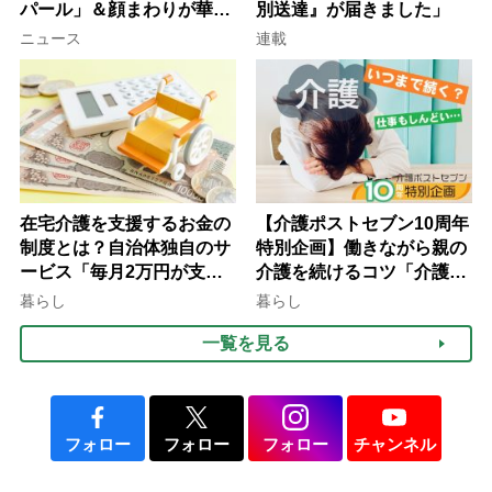
パール」＆顔まわりが華や
別送達』が届きました」
ぐ「揺れる一粒」の使い分
ニュース
連載
け方
在宅介護を支援するお金の
【介護ポストセブン10周年
制度とは？自治体独自のサ
特別企画】働きながら親の
ービス「毎月2万円が支給
介護を続けるコツ「介護は
される」ケースも【FP解
10年以上続くことも…3つ
暮らし
暮らし
説】
のフェーズに分けて考えて
一覧を見る
みよう」【社会福祉士解
説】
フォロー
フォロー
フォロー
チャンネル