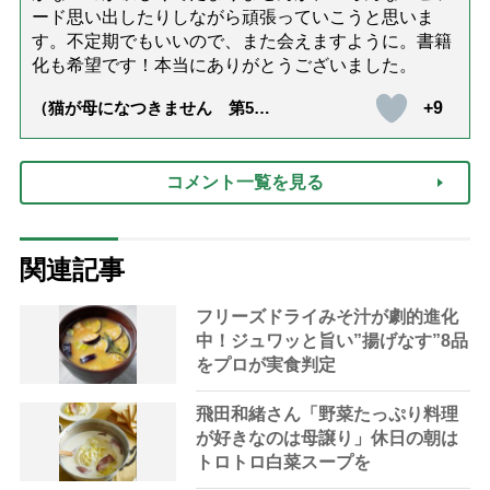
ード思い出したりしながら頑張っていこうと思いま
す。不定期でもいいので、また会えますように。書籍
化も希望です！本当にありがとうございました。
+9
（猫が母になつきません 第500
話「ありがとう」【最終話】）
コメント一覧を見る
関連記事
フリーズドライみそ汁が劇的進化
中！ジュワッと旨い”揚げなす”8品
をプロが実食判定
飛田和緒さん「野菜たっぷり料理
が好きなのは母譲り」休日の朝は
トロトロ白菜スープを