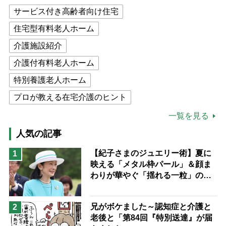
サービス付き高齢者向け住宅
住宅型有料老人ホーム
介護施設紹介
介護付有料老人ホーム
特別養護老人ホーム
プロが教える在宅介護のヒント
公的介護保険制度
介護食
一覧を見る
高木ブー
ケアマネジャー
人気の記事
猫が母になつきません
【紀子さまのジュエリー術】夏に
1
映える「メタル枠パール」＆顔ま
息子の遠距離介護サバイバル術
わりが華やぐ「揺れる一粒」の使
兄がボケました
便利なサービス
い分け方
予防法
兄がボケました～認知症と介護と
2
老後と「第84回『特別送達』が届