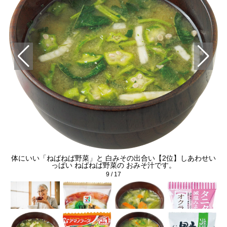
スモ
体にいい「ねばねば野菜」と 白みその出合い【2位】しあわせい
っぱい ねばねば野菜の おみそ汁です。
9
/
17