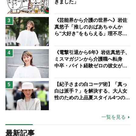
きました」
《芸能界から介護の世界へ》岩佐
3
真悠子「推しのおばあちゃんか
ら“大好き”をもらえる」理不尽さ
も吹き飛ぶ“やりがい”、介護の現
場は「愛おしい」
《電撃引退から6年》岩佐真悠子、
4
ミスマガジンから介護職へ転身
中卒・バイト経験ゼロの彼女が見
つけた“居場所”「社会の役に立ち
ながら自分らしくいられる」
【紀子さまの白コーデ術】「真っ
5
白は派手？」を解決する、大人女
性のための上品夏スタイル4つのコ
ツ
一覧を見る
最新記事