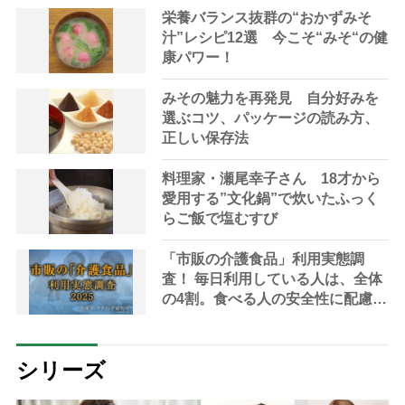
栄養バランス抜群の“おかずみそ
汁”レシピ12選 今こそ“みそ“の健
康パワー！
みその魅力を再発見 自分好みを
選ぶコツ、パッケージの読み方、
正しい保存法
料理家・瀬尾幸子さん 18才から
愛用する”文化鍋”で炊いたふっく
らご飯で塩むすび
「市販の介護食品」利用実態調
査！ 毎日利用している人は、全体
の4割。食べる人の安全性に配慮し
て商品選びをしている傾向｜介護
マーケティング研究所 by 介護ポ
ストセブン
シリーズ