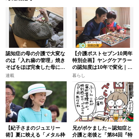
認知症の母の介護で大変な
【介護ポストセブン10周年
のは「入れ歯の管理」焼き
特別企画】ヤングケアラー
そばをほぼ完食した母に息
の認知度は10年で変化｜流
子が血の気が引いた理由
行語大賞にノミネート、法
連載
暮らし
律にも明記されたが果たし
て現在は？
【紀子さまのジュエリー
兄がボケました～認知症と
術】夏に映える「メタル枠
介護と老後と「第84回『特