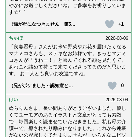
やかにお過ごしくださいね。ご多幸をお祈りしていま
す☆*゜
+1
（猫が母になつきません 第500
話「ありがとう」【最終話】）
ちゃぼ
2026-08-06
「良妻賢母」さんがお米や野菜やお花を届けたくなる
マナミコさんも、ステキなお姉様です。きっとマナミ
コさんが「うわー！」と喜んでくれる顔を見たくて、
あれこれ詰めて持って来てくださってるのだと思いま
す。 お二人とも良いお友達ですね。
0
（兄がボケました～認知症と介
護と老後と「第84回『特別送
達』が届きました」）
けい
2026-08-04
ぬらりんさま、長い間ありがとうございました。優し
くてユーモアのあるイラストと文章がとっても素敵
で、毎回楽しく読ませていただきました。私も母の介
護中で、癒されたり励みになりました。これから連載
がないのが寂しくてたまりませんが、いろんなエピソ