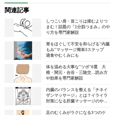
関連記事
しつこい肩・首こりは揉むよりつ
まむ！話題の「1分肌つまみ」のや
り方を専門家解説
胃をほぐして不安を和らげる”内臓
もみ”マッサージ簡単3ステップ
過食やむくみにも
体を温める大事な”ツボ”6選 大
椎・関元・合谷・三陰交…読み方
や効果を専門家解説
内臓のバランスを整える「チネイ
ザンマッサージ」とは？イライラ
対策になる肝臓マッサージのやり
方
足のむくみがラクになる3つのケ