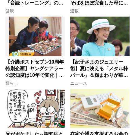
「音読トレーニング」の極
そばをほぼ完食した母に息
意
子が血の気が引いた理由
健康
連載
【介護ポストセブン10周年
【紀子さまのジュエリー
特別企画】ヤングケアラー
術】夏に映える「メタル枠
の認知度は10年で変化｜流
パール」＆顔まわりが華や
行語大賞にノミネート、法
ぐ「揺れる一粒」の使い分
暮らし
ニュース
律にも明記されたが果たし
け方
て現在は？
兄がボケました～認知症と
在宅介護を支援するお金の