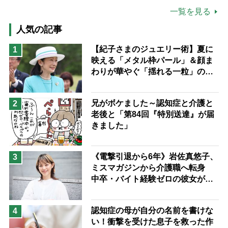
公的介護保険制度
介護食
一覧を見る
高木ブー
ケアマネジャー
人気の記事
猫が母になつきません
【紀子さまのジュエリー術】夏に
1
映える「メタル枠パール」＆顔ま
息子の遠距離介護サバイバル術
わりが華やぐ「揺れる一粒」の使
兄がボケました
便利なサービス
い分け方
予防法
兄がボケました～認知症と介護と
2
老後と「第84回『特別送達』が届
きました」
《電撃引退から6年》岩佐真悠子、
3
ミスマガジンから介護職へ転身
中卒・バイト経験ゼロの彼女が見
つけた“居場所”「社会の役に立ち
ながら自分らしくいられる」
認知症の母が自分の名前を書けな
4
い！衝撃を受けた息子を救った作