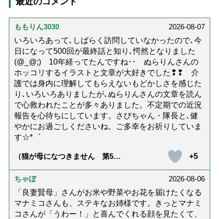
最近のコメント
ももりん3030
2026-08-07
いろいろあって､しばらく訪問していなかったので､今
日になって500回が最終話と知り､愕然となりました
(@_@;) 10年経ってたんですね･･ ぬらりんさんの
ホッコリするイラストと文章が大好きでした❢❢ 介
護では身内に理解してもらえないもどかしさを感じた
り､いろいろありましたが､ぬらりんさんの文章を読ん
で心救われたことが多々ありました。不定期での近況
報告を心待ちにしています。さびちゃん・隊長と､健
やかにお過ごしくださいね。ご多幸をお祈りしていま
す☆*゜
+5
（猫が母になつきません 第500
話「ありがとう」【最終話】）
ちゃぼ
2026-08-06
「良妻賢母」さんがお米や野菜やお花を届けたくなる
マナミコさんも、ステキなお姉様です。きっとマナミ
コさんが「うわー！」と喜んでくれる顔を見たくて、