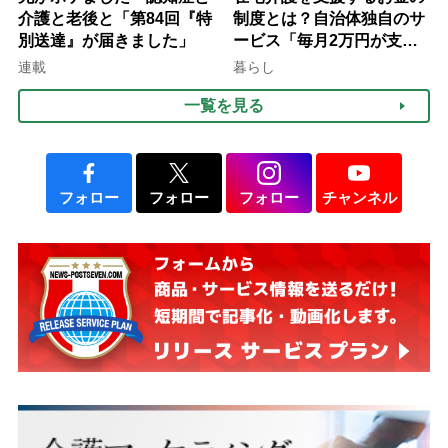
介護と老後と「第84回『特
制度とは？自治体独自のサ
別送達』が届きました」
ービス「毎月2万円が支給
される」ケースも【FP解
連載
暮らし
説】
一覧を見る
フォロー
フォロー
フォロー
チャンネル