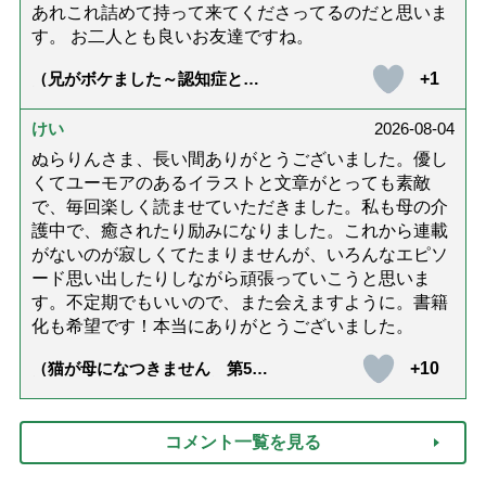
あれこれ詰めて持って来てくださってるのだと思いま
す。 お二人とも良いお友達ですね。
+1
（兄がボケました～認知症と介
護と老後と「第84回『特別送
達』が届きました」）
けい
2026-08-04
ぬらりんさま、長い間ありがとうございました。優し
くてユーモアのあるイラストと文章がとっても素敵
で、毎回楽しく読ませていただきました。私も母の介
護中で、癒されたり励みになりました。これから連載
がないのが寂しくてたまりませんが、いろんなエピソ
ード思い出したりしながら頑張っていこうと思いま
す。不定期でもいいので、また会えますように。書籍
化も希望です！本当にありがとうございました。
+10
（猫が母になつきません 第500
話「ありがとう」【最終話】）
コメント一覧を見る