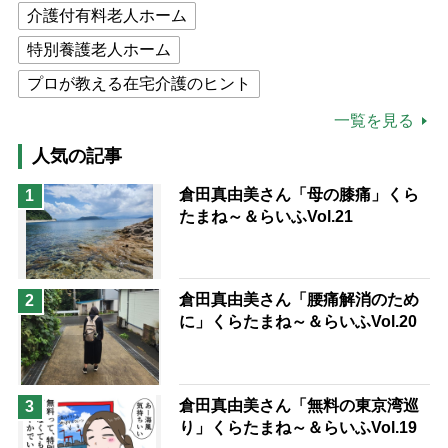
介護付有料老人ホーム
特別養護老人ホーム
プロが教える在宅介護のヒント
公的介護保険制度
介護食
一覧を見る
高木ブー
ケアマネジャー
人気の記事
猫が母になつきません
倉田真由美さん「母の膝痛」くら
1
たまね～＆らいふVol.21
息子の遠距離介護サバイバル術
兄がボケました
便利なサービス
予防法
倉田真由美さん「腰痛解消のため
2
に」くらたまね～＆らいふVol.20
倉田真由美さん「無料の東京湾巡
3
り」くらたまね～＆らいふVol.19