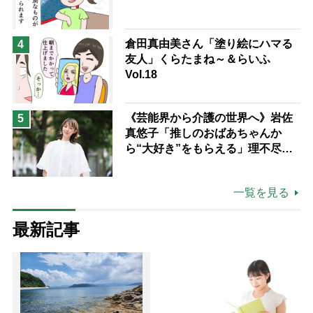
倉田真由美さん「塗り絵にハマる
4
友人」くらたまね～＆らいふ
Vol.18
《芸能界から介護の世界へ》岩佐
5
真悠子「推しのおばあちゃんか
ら“大好き”をもらえる」理不尽さ
も吹き飛ぶ“やりがい”、介護の現
場は「愛おしい」
一覧を見る
最新記事