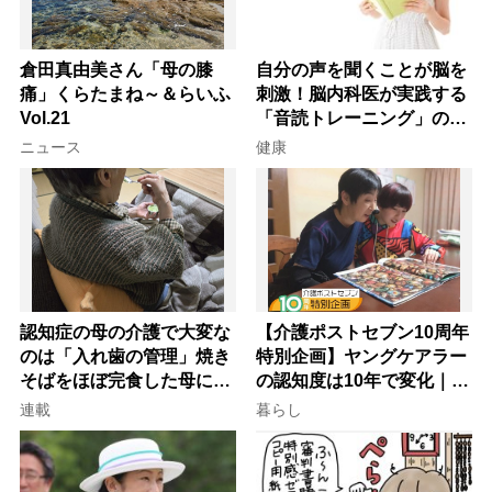
倉田真由美さん「母の膝
自分の声を聞くことが脳を
痛」くらたまね～＆らいふ
刺激！脳内科医が実践する
Vol.21
「音読トレーニング」の極
意
ニュース
健康
認知症の母の介護で大変な
【介護ポストセブン10周年
のは「入れ歯の管理」焼き
特別企画】ヤングケアラー
そばをほぼ完食した母に息
の認知度は10年で変化｜流
子が血の気が引いた理由
行語大賞にノミネート、法
連載
暮らし
律にも明記されたが果たし
て現在は？