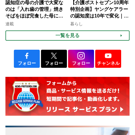
認知症の母の介護で大変な
【介護ポストセブン10周年
のは「入れ歯の管理」焼き
特別企画】ヤングケアラー
そばをほぼ完食した母に息
の認知度は10年で変化｜流
子が血の気が引いた理由
行語大賞にノミネート、法
連載
暮らし
律にも明記されたが果たし
一覧を見る
て現在は？
フォロー
フォロー
フォロー
チャンネル