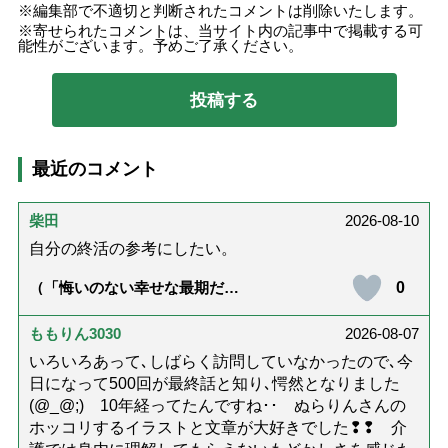
編集部で不適切と判断されたコメントは削除いたします。
寄せられたコメントは、当サイト内の記事中で掲載する可
能性がございます。予めご了承ください。
最近のコメント
柴田
2026-08-10
自分の終活の参考にしたい。
0
（「悔いのない幸せな最期だっ
た」女優・杉田かおるさんが振
り返る母の在宅介護と看取り｜
幸せな在宅死のために医師が教
ももりん3030
2026-08-07
える大切な5つのこと）
いろいろあって､しばらく訪問していなかったので､今
日になって500回が最終話と知り､愕然となりました
(@_@;) 10年経ってたんですね･･ ぬらりんさんの
ホッコリするイラストと文章が大好きでした❢❢ 介