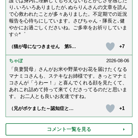
護では身内に理解してもらえないもどかしさを感じた
り､いろいろありましたが､ぬらりんさんの文章を読ん
で心救われたことが多々ありました。不定期での近況
報告を心待ちにしています。さびちゃん・隊長と､健
やかにお過ごしくださいね。ご多幸をお祈りしていま
す☆*゜
+7
（猫が母になつきません 第500
話「ありがとう」【最終話】）
ちゃぼ
2026-08-06
「良妻賢母」さんがお米や野菜やお花を届けたくなる
マナミコさんも、ステキなお姉様です。きっとマナミ
コさんが「うわー！」と喜んでくれる顔を見たくて、
あれこれ詰めて持って来てくださってるのだと思いま
す。 お二人とも良いお友達ですね。
+1
（兄がボケました～認知症と介
護と老後と「第84回『特別送
達』が届きました」）
コメント一覧を見る