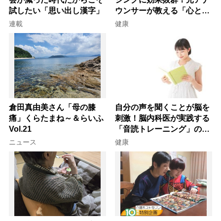
試したい「思い出し漢字」
ウンサーが教える「心と体
を元気にする音読の習慣」
連載
健康
倉田真由美さん「母の膝
自分の声を聞くことが脳を
痛」くらたまね～＆らいふ
刺激！脳内科医が実践する
Vol.21
「音読トレーニング」の極
意
ニュース
健康