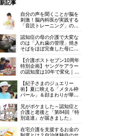
新記事
自分の声を聞くことが脳を
刺激！脳内科医が実践する
「音読トレーニング」の極
意
認知症の母の介護で大変な
のは「入れ歯の管理」焼き
そばをほぼ完食した母に息
＆あんしんフラッシュランプ搭載 防犯電話機JD-AT90CL」1万6000円
子が血の気が引いた理由
663-700）
【介護ポストセブン10周年
特別企画】ヤングケアラー
の認知度は10年で変化｜流
行語大賞にノミネート、法
律にも明記されたが果たし
【紀子さまのジュエリー
て現在は？
術】夏に映える「メタル枠
パール」＆顔まわりが華や
ぐ「揺れる一粒」の使い分
け方
兄がボケました～認知症と
介護と老後と「第84回『特
別送達』が届きました」
在宅介護を支援するお金の
制度とは？自治体独自のサ