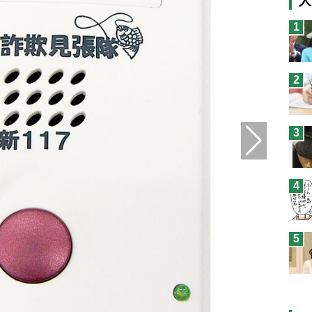
人
猫
1
息
兄
2
予
3
4
5