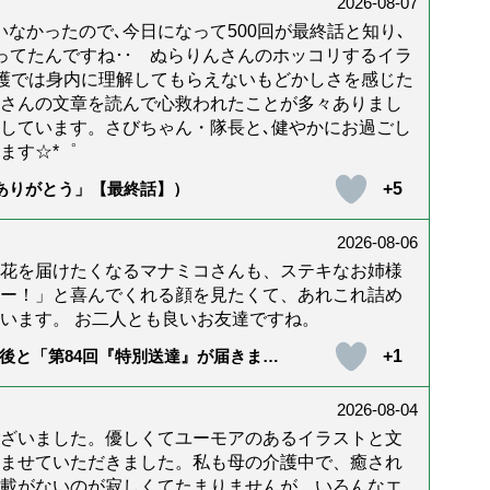
2026-08-07
なかったので､今日になって500回が最終話と知り､
年経ってたんですね･･ ぬらりんさんのホッコリするイラ
護では身内に理解してもらえないもどかしさを感じた
んさんの文章を読んで心救われたことが多々ありまし
しています。さびちゃん・隊長と､健やかにお過ごし
ます☆*゜
+5
「ありがとう」【最終話】）
2026-08-06
花を届けたくなるマナミコさんも、ステキなお姉様
ー！」と喜んでくれる顔を見たくて、あれこれ詰め
います。 お二人とも良いお友達ですね。
+1
後と「第84回『特別送達』が届きまし
2026-08-04
ざいました。優しくてユーモアのあるイラストと文
ませていただきました。私も母の介護中で、癒され
載がないのが寂しくてたまりませんが、いろんなエ