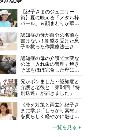
気の記事
が母になつきません
【紀子さまのジュエリー
術】夏に映える「メタル枠
子の遠距離介護サバイバル術
パール」＆顔まわりが華や
がボケました
便利なサービス
ぐ「揺れる一粒」の使い分
け方
認知症の母が自分の名前を
防法
書けない！衝撃を受けた息
子を救った作業療法士さん
の言葉
認知症の母の介護で大変な
のは「入れ歯の管理」焼き
そばをほぼ完食した母に息
子が血の気が引いた理由
兄がボケました～認知症と
介護と老後と「第84回『特
別送達』が届きました」
《冷え対策と両立》紀子さ
まに学ぶ「しっかり素材」
を夏らしく軽やかに魅せる
3つの着こなし法則
一覧を見る