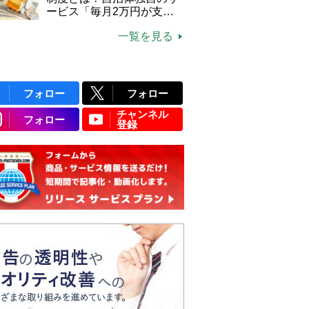
ービス「毎月2万円が支給
される」ケースも【FP解
一覧を見る
説】
フォロー
フォロー
チャンネル
フォロー
登録