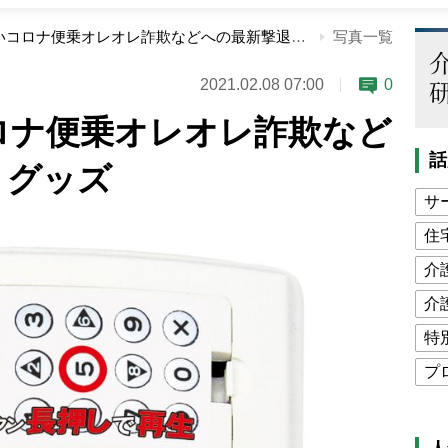
親に教えたいコロナ便乗オレオレ詐欺などへの最新撃退法、グッズ
写真一覧
2021.02.08 07:00
0
ロナ便乗オレオレ詐欺など
話
、グッズ
サ
住
介
介
特
プ
公
高