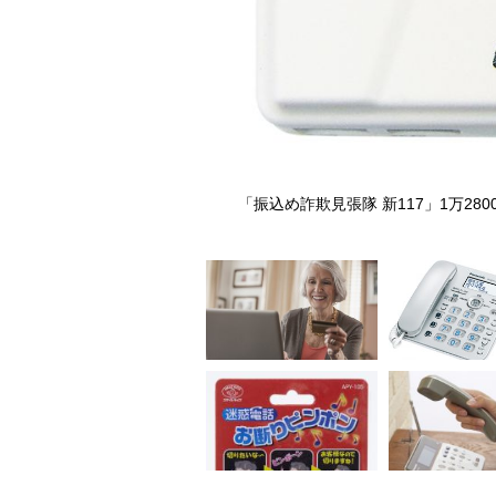
ニック（電話：0120-878-
「振込め詐欺見張隊 新117」1万280