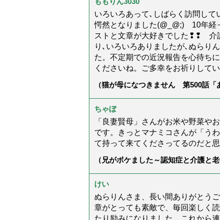
ももりん3030
いろいろあって､しばらく訪問してい
愕然となりました(@_@;) 10
ストと文章が大好きでした❢❢ 介
り､いろいろありましたが､ぬらり
た。不定期での近況報告を心待ちに
くださいね。ご多幸をお祈りしてい
（猫が母になつきません 第500話
ちゃぼ
「良妻賢母」さんがお米や野菜やお
です。きっとマナミコさんが「うわ
て持って来てくださってるのだと思
（兄がボケました～認知症と介護と老
た」）
けい
ぬらりんさま、長い間ありがとうご
章がとっても素敵で、毎回楽しく読
たり励みになりました。これから連