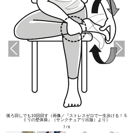
スゼ
後ろ回しでも10回回す（画像／『ストレスゼロで一生歩ける！ 5
よ
ミリの壁体操』（サンクチュアリ出版）より）
7
/
8