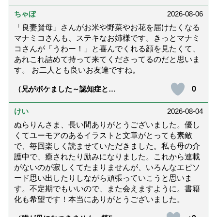
ちゃぼ
2026-08-06
「良妻賢母」さんがお米や野菜やお花を届けたくなる
マナミコさんも、ステキなお姉様です。きっとマナミ
コさんが「うわー！」と喜んでくれる顔を見たくて、
あれこれ詰めて持って来てくださってるのだと思いま
す。 お二人とも良いお友達ですね。
0
（兄がボケました～認知症と介
護と老後と「第84回『特別送
達』が届きました」）
けい
2026-08-04
ぬらりんさま、長い間ありがとうございました。優し
くてユーモアのあるイラストと文章がとっても素敵
で、毎回楽しく読ませていただきました。私も母の介
護中で、癒されたり励みになりました。これから連載
がないのが寂しくてたまりませんが、いろんなエピソ
ード思い出したりしながら頑張っていこうと思いま
す。不定期でもいいので、また会えますように。書籍
化も希望です！本当にありがとうございました。