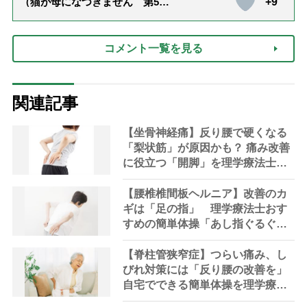
+9
（猫が母になつきません 第500
話「ありがとう」【最終話】）
コメント一覧を見る
関連記事
【坐骨神経痛】反り腰で硬くなる
「梨状筋」が原因かも？ 痛み改善
に役立つ「開脚」を理学療法士が
解説
【腰椎椎間板ヘルニア】改善のカ
ギは「足の指」 理学療法士おす
すめの簡単体操「あし指ぐるぐ
る」「あし指じゃんけん」
【脊柱管狭窄症】つらい痛み、し
びれ対策には「反り腰の改善を」
自宅でできる簡単体操を理学療法
士が解説