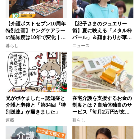
【介護ポストセブン10周年
【紀子さまのジュエリー
特別企画】ヤングケアラー
術】夏に映える「メタル枠
の認知度は10年で変化｜流
パール」＆顔まわりが華や
行語大賞にノミネート、法
ぐ「揺れる一粒」の使い分
暮らし
ニュース
律にも明記されたが果たし
け方
て現在は？
兄がボケました～認知症と
在宅介護を支援するお金の
介護と老後と「第84回『特
制度とは？自治体独自のサ
別送達』が届きました」
ービス「毎月2万円が支給
される」ケースも【FP解
連載
暮らし
説】