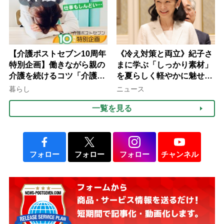
【介護ポストセブン10周年
《冷え対策と両立》紀子さ
特別企画】働きながら親の
まに学ぶ「しっかり素材」
介護を続けるコツ「介護は
を夏らしく軽やかに魅せる
10年以上続くことも…3つ
3つの着こなし法則
暮らし
ニュース
のフェーズに分けて考えて
一覧を見る
みよう」【社会福祉士解
説】
フォロー
フォロー
フォロー
チャンネル