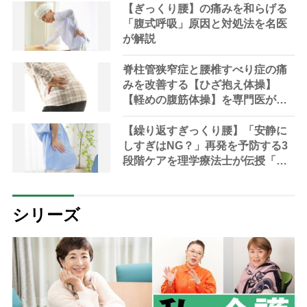
【ぎっくり腰】の痛みを和らげる
「腹式呼吸」原因と対処法を名医
が解説
脊柱管狭窄症と腰椎すべり症の痛
みを改善する【ひざ抱え体操】
【軽めの腹筋体操】を専門医が解
説「ラジオ体操は避けるべき」
【繰り返すぎっくり腰】「安静に
しすぎはNG？」再発を予防する3
段階ケアを理学療法士が伝授「改
善に役立つ皮膚と筋肉の癒着をは
がす“スキンロール”法とは」
シリーズ