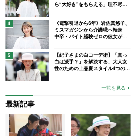
ら“大好き”をもらえる」理不尽さ
も吹き飛ぶ“やりがい”、介護の現
場は「愛おしい」
《電撃引退から6年》岩佐真悠子、
4
ミスマガジンから介護職へ転身
中卒・バイト経験ゼロの彼女が見
つけた“居場所”「社会の役に立ち
ながら自分らしくいられる」
【紀子さまの白コーデ術】「真っ
5
白は派手？」を解決する、大人女
性のための上品夏スタイル4つのコ
ツ
一覧を見る
最新記事