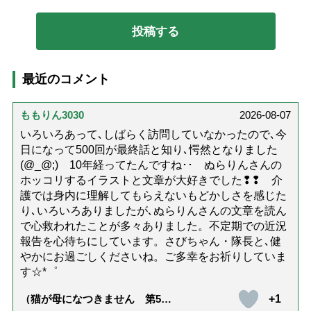
最近のコメント
ももりん3030
2026-08-07
いろいろあって､しばらく訪問していなかったので､今
日になって500回が最終話と知り､愕然となりました
(@_@;) 10年経ってたんですね･･ ぬらりんさんの
ホッコリするイラストと文章が大好きでした❢❢ 介
護では身内に理解してもらえないもどかしさを感じた
り､いろいろありましたが､ぬらりんさんの文章を読ん
で心救われたことが多々ありました。不定期での近況
報告を心待ちにしています。さびちゃん・隊長と､健
やかにお過ごしくださいね。ご多幸をお祈りしていま
す☆*゜
+1
（猫が母になつきません 第500
話「ありがとう」【最終話】）