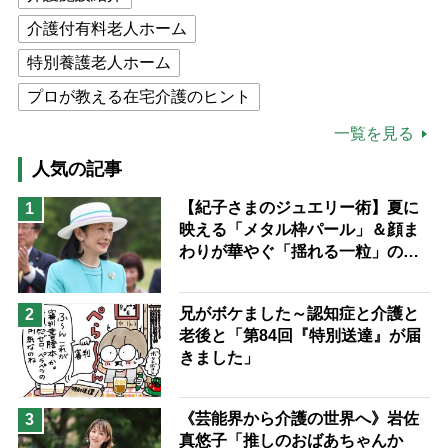
介護付有料老人ホーム
特別養護老人ホーム
プロが教える在宅介護のヒント
公的介護保険制度
介護食
一覧を見る
高木ブー
ケアマネジャー
人気の記事
猫が母になつきません
【紀子さまのジュエリー術】夏に
1
映える「メタル枠パール」＆顔ま
息子の遠距離介護サバイバル術
わりが華やぐ「揺れる一粒」の使
兄がボケました
便利なサービス
い分け方
予防法
兄がボケました～認知症と介護と
2
老後と「第84回『特別送達』が届
きました」
《芸能界から介護の世界へ》岩佐
3
真悠子「推しのおばあちゃんか