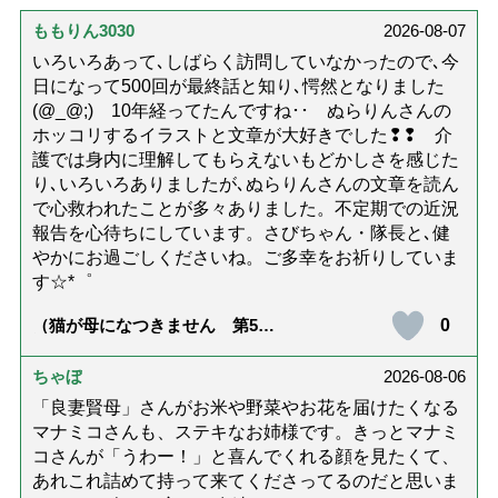
ももりん3030
2026-08-07
いろいろあって､しばらく訪問していなかったので､今
日になって500回が最終話と知り､愕然となりました
(@_@;) 10年経ってたんですね･･ ぬらりんさんの
ホッコリするイラストと文章が大好きでした❢❢ 介
護では身内に理解してもらえないもどかしさを感じた
り､いろいろありましたが､ぬらりんさんの文章を読ん
で心救われたことが多々ありました。不定期での近況
報告を心待ちにしています。さびちゃん・隊長と､健
やかにお過ごしくださいね。ご多幸をお祈りしていま
す☆*゜
0
（猫が母になつきません 第500
話「ありがとう」【最終話】）
ちゃぼ
2026-08-06
「良妻賢母」さんがお米や野菜やお花を届けたくなる
マナミコさんも、ステキなお姉様です。きっとマナミ
コさんが「うわー！」と喜んでくれる顔を見たくて、
あれこれ詰めて持って来てくださってるのだと思いま