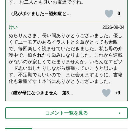
す。 お二人とも良いお友達ですね。
0
（兄がボケました～認知症と介
護と老後と「第84回『特別送
達』が届きました」）
けい
2026-08-04
ぬらりんさま、長い間ありがとうございました。優し
くてユーモアのあるイラストと文章がとっても素敵
で、毎回楽しく読ませていただきました。私も母の介
護中で、癒されたり励みになりました。これから連載
がないのが寂しくてたまりませんが、いろんなエピソ
ード思い出したりしながら頑張っていこうと思いま
す。不定期でもいいので、また会えますように。書籍
化も希望です！本当にありがとうございました。
+9
（猫が母になつきません 第500
話「ありがとう」【最終話】）
コメント一覧を見る