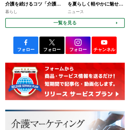
介護を続けるコツ「介護は
を夏らしく軽やかに魅せる
10年以上続くことも…3つ
3つの着こなし法則
暮らし
ニュース
のフェーズに分けて考えて
一覧を見る
みよう」【社会福祉士解
説】
フォロー
フォロー
フォロー
チャンネル