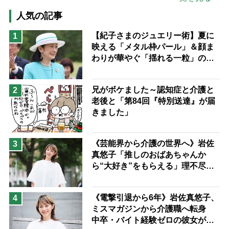
高木ブー
ケアマネジャー
人気の記事
猫が母になつきません
【紀子さまのジュエリー術】夏に
1
映える「メタル枠パール」＆顔ま
息子の遠距離介護サバイバル術
わりが華やぐ「揺れる一粒」の使
兄がボケました
便利なサービス
い分け方
予防法
兄がボケました～認知症と介護と
2
老後と「第84回『特別送達』が届
きました」
《芸能界から介護の世界へ》岩佐
3
真悠子「推しのおばあちゃんか
ら“大好き”をもらえる」理不尽さ
も吹き飛ぶ“やりがい”、介護の現
場は「愛おしい」
《電撃引退から6年》岩佐真悠子、
4
ミスマガジンから介護職へ転身
中卒・バイト経験ゼロの彼女が見