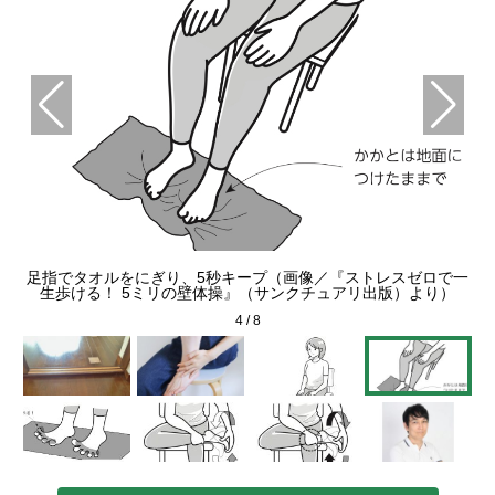
画像
足指でタオルをにぎり、5秒キープ（画像／『ストレスゼロで一
チュ
プ
生歩ける！ 5ミリの壁体操』（サンクチュアリ出版）より）
4
/
8