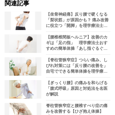
関連記事
【坐骨神経痛】反り腰で硬くなる
「梨状筋」が原因かも？ 痛み改善
に役立つ「開脚」を理学療法士が
解説
【腰椎椎間板ヘルニア】改善のカ
ギは「足の指」 理学療法士おす
すめの簡単体操「あし指ぐるぐ
る」「あし指じゃんけん」
【脊柱管狭窄症】つらい痛み、し
びれ対策には「反り腰の改善を」
自宅でできる簡単体操を理学療法
士が解説
【ぎっくり腰】の痛みを和らげる
「腹式呼吸」原因と対処法を名医
が解説
脊柱管狭窄症と腰椎すべり症の痛
みを改善する【ひざ抱え体操】