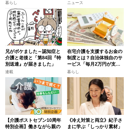
行語大賞にノミネート、法
ぐ「揺れる一粒」の使い分
暮らし
ニュース
律にも明記されたが果たし
け方
て現在は？
兄がボケました～認知症と
在宅介護を支援するお金の
介護と老後と「第84回『特
制度とは？自治体独自のサ
別送達』が届きました」
ービス「毎月2万円が支給
される」ケースも【FP解
連載
暮らし
説】
【介護ポストセブン10周年
《冷え対策と両立》紀子さ
特別企画】働きながら親の
まに学ぶ「しっかり素材」