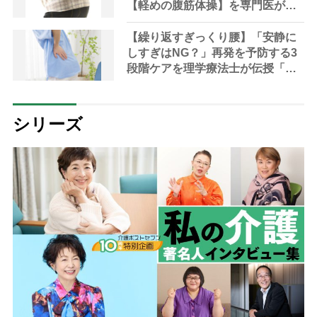
【軽めの腹筋体操】を専門医が解
説「ラジオ体操は避けるべき」
【繰り返すぎっくり腰】「安静に
しすぎはNG？」再発を予防する3
段階ケアを理学療法士が伝授「改
善に役立つ皮膚と筋肉の癒着をは
がす“スキンロール”法とは」
シリーズ