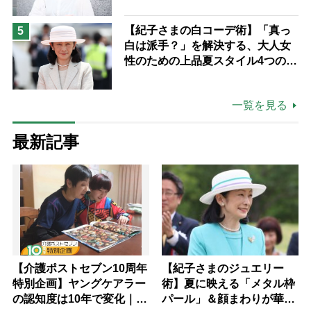
つけた“居場所”「社会の役に立ち
ながら自分らしくいられる」
【紀子さまの白コーデ術】「真っ
5
白は派手？」を解決する、大人女
性のための上品夏スタイル4つのコ
ツ
一覧を見る
最新記事
【介護ポストセブン10周年
【紀子さまのジュエリー
特別企画】ヤングケアラー
術】夏に映える「メタル枠
の認知度は10年で変化｜流
パール」＆顔まわりが華や