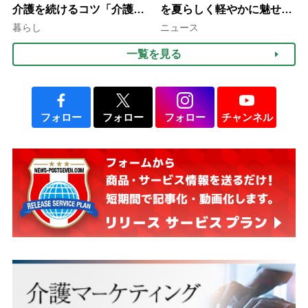
介護を続けるコツ「介護は
を夏らしく軽やかに魅せる
10年以上続くことも…3つ
3つの着こなし法則
暮らし
ニュース
のフェーズに分けて考えて
一覧を見る
みよう」【社会福祉士解
説】
フォロー
フォロー
フォロー
チャンネル