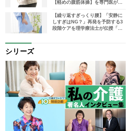
【軽めの腹筋体操】を専門医が解
説「ラジオ体操は避けるべき」
【繰り返すぎっくり腰】「安静に
しすぎはNG？」再発を予防する3
段階ケアを理学療法士が伝授「改
善に役立つ皮膚と筋肉の癒着をは
がす“スキンロール”法とは」
シリーズ