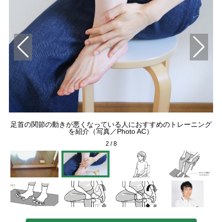
い
足首の関節の動きが悪くなっている人におすすめのトレーニング
）
／
を紹介（写真／Photo AC）
2
/
8