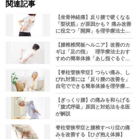
関連記事
【坐骨神経痛】反り腰で硬くなる
「梨状筋」が原因かも？ 痛み改善
に役立つ「開脚」を理学療法士が
解説
【腰椎椎間板ヘルニア】改善のカ
ギは「足の指」 理学療法士おす
すめの簡単体操「あし指ぐるぐ
る」「あし指じゃんけん」
【脊柱管狭窄症】つらい痛み、し
びれ対策には「反り腰の改善を」
自宅でできる簡単体操を理学療法
士が解説
【ぎっくり腰】の痛みを和らげる
「腹式呼吸」原因と対処法を名医
が解説
脊柱管狭窄症と腰椎すべり症の痛
みを改善する【ひざ抱え体操】