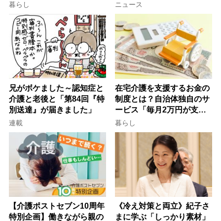
行語大賞にノミネート、法
ぐ「揺れる一粒」の使い分
暮らし
ニュース
律にも明記されたが果たし
け方
て現在は？
兄がボケました～認知症と
在宅介護を支援するお金の
介護と老後と「第84回『特
制度とは？自治体独自のサ
別送達』が届きました」
ービス「毎月2万円が支給
される」ケースも【FP解
連載
暮らし
説】
【介護ポストセブン10周年
《冷え対策と両立》紀子さ
特別企画】働きながら親の
まに学ぶ「しっかり素材」