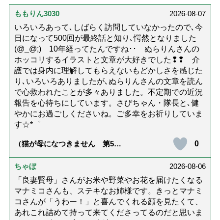
ももりん3030
2026-08-07
いろいろあって､しばらく訪問していなかったので､今
日になって500回が最終話と知り､愕然となりました
(@_@;) 10年経ってたんですね･･ ぬらりんさんの
ホッコリするイラストと文章が大好きでした❢❢ 介
護では身内に理解してもらえないもどかしさを感じた
り､いろいろありましたが､ぬらりんさんの文章を読ん
で心救われたことが多々ありました。不定期での近況
報告を心待ちにしています。さびちゃん・隊長と､健
やかにお過ごしくださいね。ご多幸をお祈りしていま
す☆*゜
0
（猫が母になつきません 第500
話「ありがとう」【最終話】）
ちゃぼ
2026-08-06
「良妻賢母」さんがお米や野菜やお花を届けたくなる
マナミコさんも、ステキなお姉様です。きっとマナミ
コさんが「うわー！」と喜んでくれる顔を見たくて、
あれこれ詰めて持って来てくださってるのだと思いま