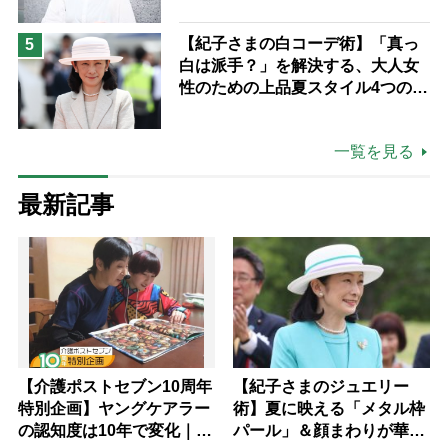
つけた“居場所”「社会の役に立ち
ながら自分らしくいられる」
【紀子さまの白コーデ術】「真っ
5
白は派手？」を解決する、大人女
性のための上品夏スタイル4つのコ
ツ
一覧を見る
最新記事
【介護ポストセブン10周年
【紀子さまのジュエリー
特別企画】ヤングケアラー
術】夏に映える「メタル枠
の認知度は10年で変化｜流
パール」＆顔まわりが華や