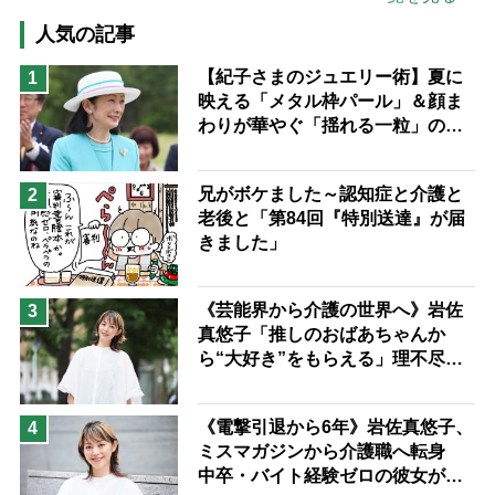
高木ブー
ケアマネジャー
人気の記事
猫が母になつきません
【紀子さまのジュエリー術】夏に
1
映える「メタル枠パール」＆顔ま
息子の遠距離介護サバイバル術
わりが華やぐ「揺れる一粒」の使
兄がボケました
便利なサービス
い分け方
予防法
兄がボケました～認知症と介護と
2
老後と「第84回『特別送達』が届
きました」
《芸能界から介護の世界へ》岩佐
3
真悠子「推しのおばあちゃんか
ら“大好き”をもらえる」理不尽さ
も吹き飛ぶ“やりがい”、介護の現
場は「愛おしい」
《電撃引退から6年》岩佐真悠子、
4
ミスマガジンから介護職へ転身
中卒・バイト経験ゼロの彼女が見