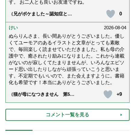
す。 お二人とも良いお友達ですね。
0
（兄がボケました～認知症と介
護と老後と「第84回『特別送
達』が届きました」）
けい
2026-08-04
ぬらりんさま、長い間ありがとうございました。優し
くてユーモアのあるイラストと文章がとっても素敵
で、毎回楽しく読ませていただきました。私も母の介
護中で、癒されたり励みになりました。これから連載
がないのが寂しくてたまりませんが、いろんなエピソ
ード思い出したりしながら頑張っていこうと思いま
す。不定期でもいいので、また会えますように。書籍
化も希望です！本当にありがとうございました。
+9
（猫が母になつきません 第500
話「ありがとう」【最終話】）
コメント一覧を見る