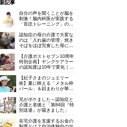
新記事
自分の声を聞くことが脳を
刺激！脳内科医が実践する
「音読トレーニング」の極
意
認知症の母の介護で大変な
のは「入れ歯の管理」焼き
そばをほぼ完食した母に息
子が血の気が引いた理由
【介護ポストセブン10周年
特別企画】ヤングケアラー
の認知度は10年で変化｜流
行語大賞にノミネート、法
律にも明記されたが果たし
【紀子さまのジュエリー
て現在は？
術】夏に映える「メタル枠
パール」＆顔まわりが華や
ぐ「揺れる一粒」の使い分
け方
兄がボケました～認知症と
介護と老後と「第84回『特
別送達』が届きました」
在宅介護を支援するお金の
制度とは？自治体独自のサ