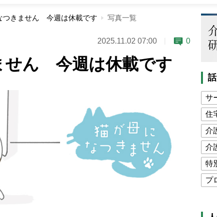
なつきません 今週は休載です
写真一覧
2025.11.02 07:00
0
ません 今週は休載です
話
サ
住
介
介
特
プ
公
高