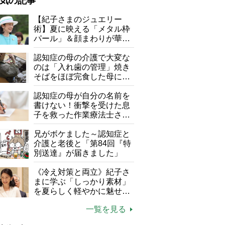
気の記事
が母になつきません
【紀子さまのジュエリー
術】夏に映える「メタル枠
子の遠距離介護サバイバル術
パール」＆顔まわりが華や
がボケました
便利なサービス
ぐ「揺れる一粒」の使い分
け方
認知症の母の介護で大変な
防法
のは「入れ歯の管理」焼き
そばをほぼ完食した母に息
子が血の気が引いた理由
認知症の母が自分の名前を
書けない！衝撃を受けた息
子を救った作業療法士さん
の言葉
兄がボケました～認知症と
介護と老後と「第84回『特
別送達』が届きました」
《冷え対策と両立》紀子さ
まに学ぶ「しっかり素材」
を夏らしく軽やかに魅せる
3つの着こなし法則
一覧を見る