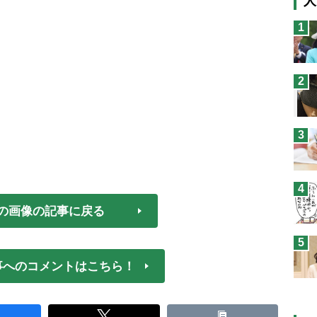
人
猫
1
息
兄
2
予
3
4
の画像の記事に戻る
5
事へのコメントはこちら！