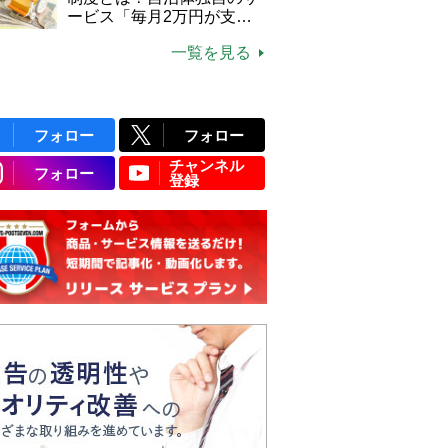
ービス「毎月2万円が支給
される」ケースも【FP解
一覧を見る
説】
フォロー
フォロー
チャンネル
フォロー
登録