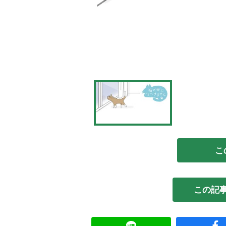
こ
この記