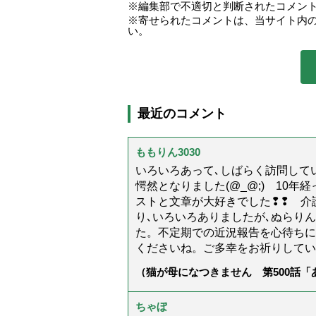
編集部で不適切と判断されたコメン
寄せられたコメントは、当サイト内
い。
最近のコメント
ももりん3030
いろいろあって､しばらく訪問してい
愕然となりました(@_@;) 10
ストと文章が大好きでした❢❢ 介
り､いろいろありましたが､ぬらり
た。不定期での近況報告を心待ちに
くださいね。ご多幸をお祈りしてい
（猫が母になつきません 第500話
ちゃぼ