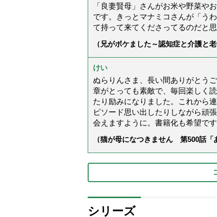
「良妻賢母」さんがお米や野菜やお
です。きっとマナミコさんが「うわ
て持って来てくださってるのだと思
（兄がボケました～認知症と介護と老
た」）
けい
ぬらりんさま、長い間ありがとうご
章がとっても素敵で、毎回楽しく読
たり励みになりました。これから連
ピソード思い出したりしながら頑張
会えますように。書籍化も希望です
（猫が母になつきません 第500話
シリーズ