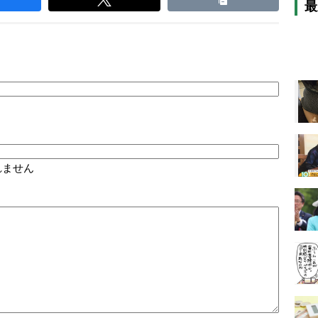
最
れません