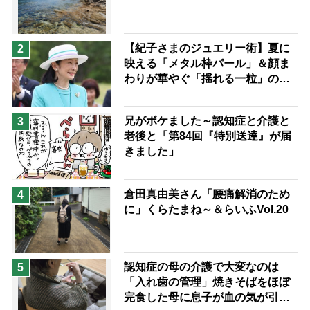
兄がボケました
便利なサービス
予防法
【紀子さまのジュエリー術】夏に
2
映える「メタル枠パール」＆顔ま
わりが華やぐ「揺れる一粒」の使
い分け方
兄がボケました～認知症と介護と
3
老後と「第84回『特別送達』が届
きました」
倉田真由美さん「腰痛解消のため
4
に」くらたまね～＆らいふVol.20
認知症の母の介護で大変なのは
5
「入れ歯の管理」焼きそばをほぼ
完食した母に息子が血の気が引い