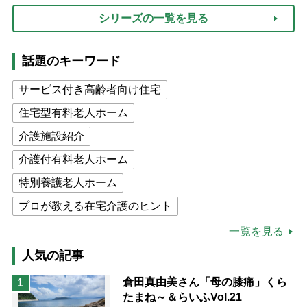
シリーズの一覧を見る
話題のキーワード
サービス付き高齢者向け住宅
住宅型有料老人ホーム
介護施設紹介
介護付有料老人ホーム
特別養護老人ホーム
プロが教える在宅介護のヒント
公的介護保険制度
介護食
一覧を見る
高木ブー
ケアマネジャー
人気の記事
猫が母になつきません
倉田真由美さん「母の膝痛」くら
1
たまね～＆らいふVol.21
息子の遠距離介護サバイバル術