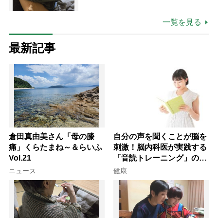
た理由
一覧を見る
最新記事
倉田真由美さん「母の膝
自分の声を聞くことが脳を
痛」くらたまね～＆らいふ
刺激！脳内科医が実践する
Vol.21
「音読トレーニング」の極
意
ニュース
健康