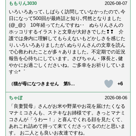
ももりん3030
2026-08-07
いろいろあって､しばらく訪問していなかったので､今
日になって500回が最終話と知り､愕然となりました
(@_@;) 10年経ってたんですね･･ ぬらりんさんの
ホッコリするイラストと文章が大好きでした❢❢ 介
護では身内に理解してもらえないもどかしさを感じた
り､いろいろありましたが､ぬらりんさんの文章を読ん
で心救われたことが多々ありました。不定期での近況
報告を心待ちにしています。さびちゃん・隊長と､健
やかにお過ごしくださいね。ご多幸をお祈りしていま
す☆*゜
+6
（猫が母になつきません 第500
話「ありがとう」【最終話】）
ちゃぼ
2026-08-06
「良妻賢母」さんがお米や野菜やお花を届けたくなる
マナミコさんも、ステキなお姉様です。きっとマナミ
コさんが「うわー！」と喜んでくれる顔を見たくて、
あれこれ詰めて持って来てくださってるのだと思いま
す。 お二人とも良いお友達ですね。