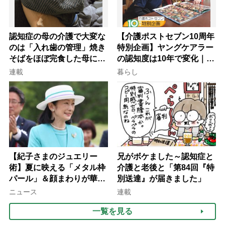
認知症の母の介護で大変な
【介護ポストセブン10周年
のは「入れ歯の管理」焼き
特別企画】ヤングケアラー
そばをほぼ完食した母に息
の認知度は10年で変化｜流
子が血の気が引いた理由
行語大賞にノミネート、法
連載
暮らし
律にも明記されたが果たし
て現在は？
【紀子さまのジュエリー
兄がボケました～認知症と
術】夏に映える「メタル枠
介護と老後と「第84回『特
パール」＆顔まわりが華や
別送達』が届きました」
ぐ「揺れる一粒」の使い分
ニュース
連載
け方
一覧を見る