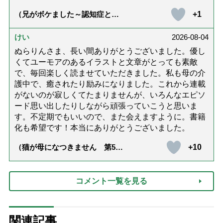
+1
（兄がボケました～認知症と介
護と老後と「第84回『特別送
達』が届きました」）
けい
2026-08-04
ぬらりんさま、長い間ありがとうございました。優し
くてユーモアのあるイラストと文章がとっても素敵
で、毎回楽しく読ませていただきました。私も母の介
護中で、癒されたり励みになりました。これから連載
がないのが寂しくてたまりませんが、いろんなエピソ
ード思い出したりしながら頑張っていこうと思いま
す。不定期でもいいので、また会えますように。書籍
化も希望です！本当にありがとうございました。
+10
（猫が母になつきません 第500
話「ありがとう」【最終話】）
コメント一覧を見る
関連記事