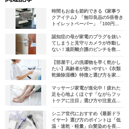
時間もお金も節約できる《家事ラ
クアイテム》「無印良品の5倍巻き
トイレットペーパー」「100円シ
ョップの調味料ストッカー」など7
選【節約アドバイザー解説】
認知症の母が家電のプラグを抜い
てしまうと見守りカメラが作動し
ない！遠距離介護のピンチを救っ
た生活便利グッズ
【部屋干しの洗濯物を早く乾かし
たい】高齢者が使いやすい《衣類
乾燥除湿機》特徴と選び方を家電
の達人が解説「洗濯物が最短90分
で乾く」「移動のしやすさも重視
マッサージ家電が進化中！疲れた
して」
足を心地よくほぐす「ながらフッ
トケアに注目」選び方や注意点を
家電の達人が解説
シニア世代におすすめ《最新ドラ
イヤー》選び方のポイントは「低
温・速乾・軽量」白髪染めを長持