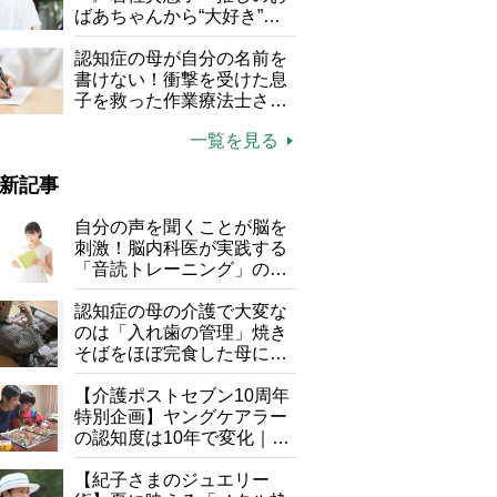
る」
ばあちゃんから“大好き”を
もらえる」理不尽さも吹き
飛ぶ“やりがい”、介護の現
認知症の母が自分の名前を
場は「愛おしい」
書けない！衝撃を受けた息
子を救った作業療法士さん
の言葉
一覧を見る
新記事
自分の声を聞くことが脳を
刺激！脳内科医が実践する
「音読トレーニング」の極
意
認知症の母の介護で大変な
のは「入れ歯の管理」焼き
そばをほぼ完食した母に息
子が血の気が引いた理由
【介護ポストセブン10周年
特別企画】ヤングケアラー
の認知度は10年で変化｜流
行語大賞にノミネート、法
律にも明記されたが果たし
【紀子さまのジュエリー