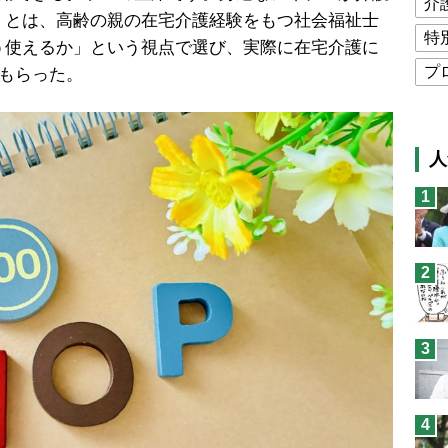
介
」とは、高齢の親の在宅介護経験をもつ社会福祉士
特
う使えるか」という視点で選び、実際に在宅介護に
プ
てもらった。
公
高
人
猫
1
息
兄
2
予
3
4