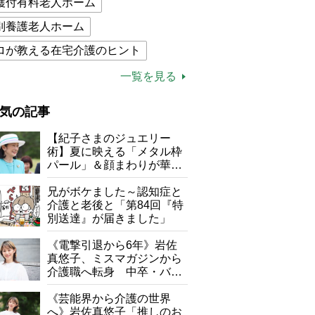
護付有料老人ホーム
別養護老人ホーム
ロが教える在宅介護のヒント
的介護保険制度
介護食
一覧を見る
木ブー
ケアマネジャー
気の記事
が母になつきません
【紀子さまのジュエリー
子の遠距離介護サバイバル術
術】夏に映える「メタル枠
パール」＆顔まわりが華や
がボケました
便利なサービス
ぐ「揺れる一粒」の使い分
け方
兄がボケました～認知症と
防法
介護と老後と「第84回『特
別送達』が届きました」
《電撃引退から6年》岩佐
真悠子、ミスマガジンから
介護職へ転身 中卒・バイ
ト経験ゼロの彼女が見つけ
た“居場所”「社会の役に立
《芸能界から介護の世界
ちながら自分らしくいられ
へ》岩佐真悠子「推しのお