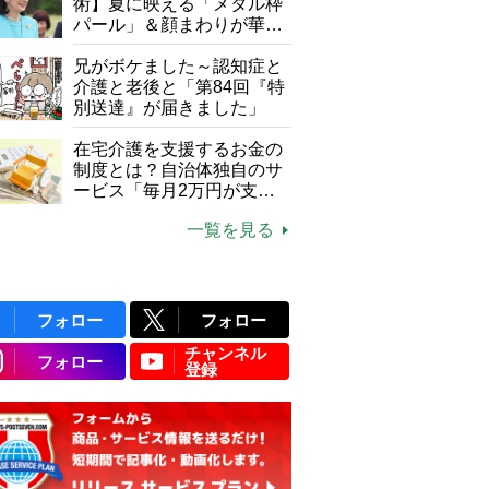
て現在は？
術】夏に映える「メタル枠
パール」＆顔まわりが華や
ぐ「揺れる一粒」の使い分
け方
兄がボケました～認知症と
介護と老後と「第84回『特
別送達』が届きました」
在宅介護を支援するお金の
制度とは？自治体独自のサ
ービス「毎月2万円が支給
される」ケースも【FP解
一覧を見る
説】
フォロー
フォロー
チャンネル
フォロー
登録