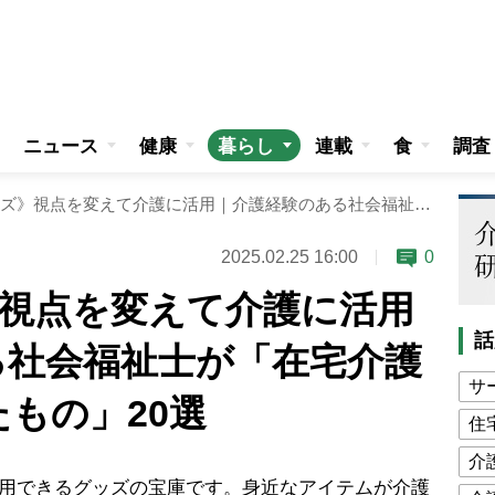
ニュース
健康
暮らし
連載
食
調査
《100円グッズ》視点を変えて介護に活用｜介護経験のある社会福祉士が「在宅介護で使って良かったもの」20選
2025.02.25 16:00
0
》視点を変えて介護に活用
話
る社会福祉士が「在宅介護
サ
もの」20選
住
介
活用できるグッズの宝庫です。身近なアイテムが介護