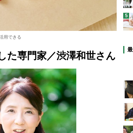
5
も活用できる
最
した専門家／
渋澤和世さん