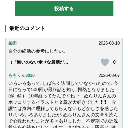
最近のコメント
柴田
2026-08-10
自分の終活の参考にしたい。
0
（「悔いのない幸せな最期だっ
た」女優・杉田かおるさんが振
り返る母の在宅介護と看取り｜
幸せな在宅死のために医師が教
ももりん3030
2026-08-07
える大切な5つのこと）
いろいろあって､しばらく訪問していなかったので､今
日になって500回が最終話と知り､愕然となりました
(@_@;) 10年経ってたんですね･･ ぬらりんさんの
ホッコリするイラストと文章が大好きでした❢❢ 介
護では身内に理解してもらえないもどかしさを感じた
り､いろいろありましたが､ぬらりんさんの文章を読ん
で心救われたことが多々ありました。不定期での近況
報告を心待ちにしています。さびちゃん・隊長と､健