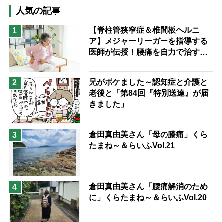
猫が母になつきません
人気の記事
息子の遠距離介護サバイバル術
【脊柱管狭窄症＆椎間板ヘルニ
1
ア】メジャーリーガーを指導する
兄がボケました
便利なサービス
医師が伝授！腰痛を自力で治す運
予防法
動療法4選
兄がボケました～認知症と介護と
2
老後と「第84回『特別送達』が届
きました」
倉田真由美さん「母の膝痛」くら
3
たまね～＆らいふVol.21
倉田真由美さん「腰痛解消のため
4
に」くらたまね～＆らいふVol.20