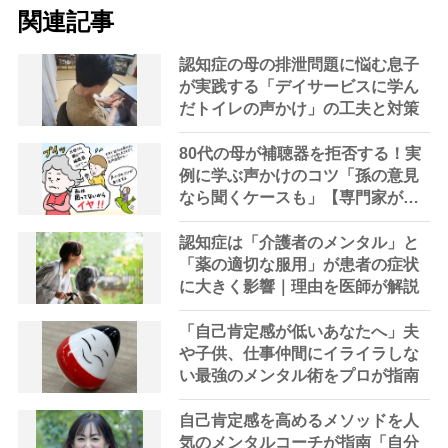
関連記事
認知症の母の排泄問題に悩む息子
が実践する「デイサービスに学ん
だトイレの声かけ」の工夫と対策
80代の母が補聴器を拒否する！実
例に学ぶ声かけのコツ「孫の意見
なら聞くケースも」【専門家が教
える難聴対策Vol.3】
認知症は「介護者のメンタル」と
「薬の適切な服用」が患者の症状
に大きく影響｜理由を医師が解説
「自己肯定感が低いあなたへ」夫
や子供、仕事仲間にイライラしな
い最強のメンタル術をプロが指南
自己肯定感を高めるメソッドを人
気のメンタルコーチが指南「自分