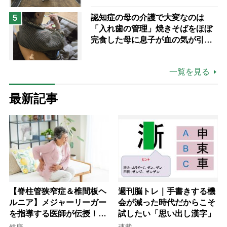
認知症の母の介護で大変なのは
5
「入れ歯の管理」焼きそばをほぼ
完食した母に息子が血の気が引い
た理由
一覧を見る
最新記事
【脊柱管狭窄症＆椎間板ヘ
週刊脳トレ｜手書きする機
ルニア】メジャーリーガー
会が減った時代だからこそ
を指導する医師が伝授！腰
試したい「思い出し漢字」
痛を自力で治す運動療法4
健康
連載