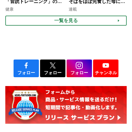
「音読トレーニング」の極
そばをほぼ完食した母に息
意
子が血の気が引いた理由
健康
連載
一覧を見る
フォロー
フォロー
フォロー
チャンネル