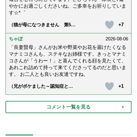
やかにお過ごしくださいね。ご多幸をお祈りしていま
す☆*゜
+7
（猫が母になつきません 第500
話「ありがとう」【最終話】）
ちゃぼ
2026-08-06
「良妻賢母」さんがお米や野菜やお花を届けたくなる
マナミコさんも、ステキなお姉様です。きっとマナミ
コさんが「うわー！」と喜んでくれる顔を見たくて、
あれこれ詰めて持って来てくださってるのだと思いま
す。 お二人とも良いお友達ですね。
+1
（兄がボケました～認知症と介
護と老後と「第84回『特別送
達』が届きました」）
コメント一覧を見る