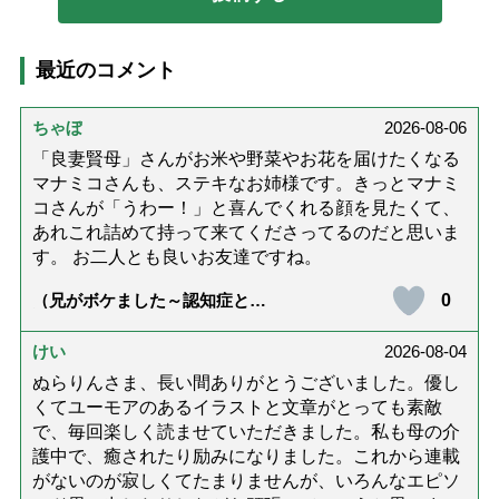
最近のコメント
ちゃぼ
2026-08-06
「良妻賢母」さんがお米や野菜やお花を届けたくなる
マナミコさんも、ステキなお姉様です。きっとマナミ
コさんが「うわー！」と喜んでくれる顔を見たくて、
あれこれ詰めて持って来てくださってるのだと思いま
す。 お二人とも良いお友達ですね。
0
（兄がボケました～認知症と介
護と老後と「第84回『特別送
達』が届きました」）
けい
2026-08-04
ぬらりんさま、長い間ありがとうございました。優し
くてユーモアのあるイラストと文章がとっても素敵
で、毎回楽しく読ませていただきました。私も母の介
護中で、癒されたり励みになりました。これから連載
がないのが寂しくてたまりませんが、いろんなエピソ