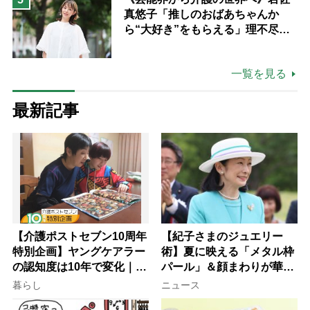
真悠子「推しのおばあちゃんか
ら“大好き”をもらえる」理不尽さ
も吹き飛ぶ“やりがい”、介護の現
場は「愛おしい」
一覧を見る
最新記事
【介護ポストセブン10周年
【紀子さまのジュエリー
特別企画】ヤングケアラー
術】夏に映える「メタル枠
の認知度は10年で変化｜流
パール」＆顔まわりが華や
行語大賞にノミネート、法
ぐ「揺れる一粒」の使い分
暮らし
ニュース
律にも明記されたが果たし
け方