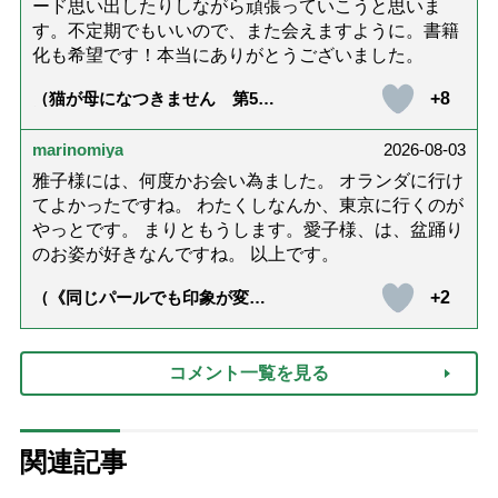
ード思い出したりしながら頑張っていこうと思いま
す。不定期でもいいので、また会えますように。書籍
化も希望です！本当にありがとうございました。
+8
（猫が母になつきません 第500
話「ありがとう」【最終話】）
marinomiya
2026-08-03
雅子様には、何度かお会い為ました。 オランダに行け
てよかったですね。 わたくしなんか、東京に行くのが
やっとです。 まりともうします。愛子様、は、盆踊り
のお姿が好きなんですね。 以上です。
+2
（《同じパールでも印象が変
化》皇后雅子さまに学ぶ「大人
の夏ネックレス」上品＆涼しげ
に見せる4つの法則）
コメント一覧を見る
関連記事