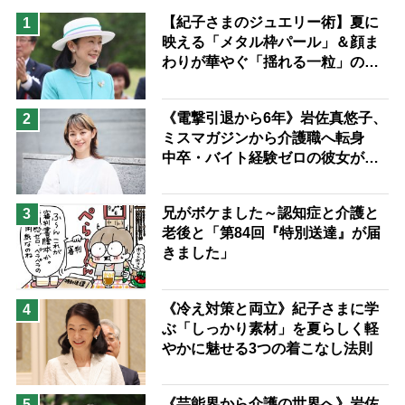
猫が母になつきません
【紀子さまのジュエリー術】夏に
1
映える「メタル枠パール」＆顔ま
息子の遠距離介護サバイバル術
わりが華やぐ「揺れる一粒」の使
兄がボケました
便利なサービス
い分け方
予防法
《電撃引退から6年》岩佐真悠子、
2
ミスマガジンから介護職へ転身
中卒・バイト経験ゼロの彼女が見
つけた“居場所”「社会の役に立ち
ながら自分らしくいられる」
兄がボケました～認知症と介護と
3
老後と「第84回『特別送達』が届
きました」
《冷え対策と両立》紀子さまに学
4
ぶ「しっかり素材」を夏らしく軽
やかに魅せる3つの着こなし法則
《芸能界から介護の世界へ》岩佐
5