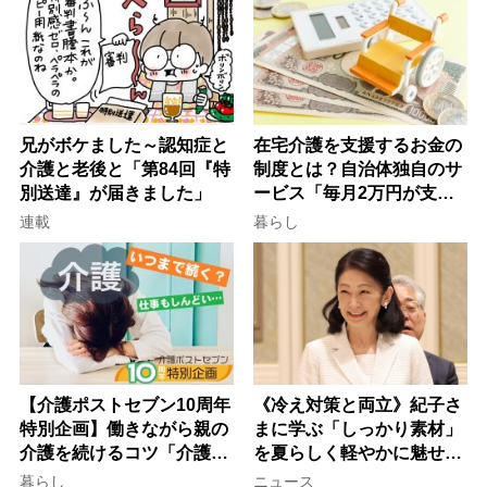
て現在は？
兄がボケました～認知症と
在宅介護を支援するお金の
介護と老後と「第84回『特
制度とは？自治体独自のサ
別送達』が届きました」
ービス「毎月2万円が支給
される」ケースも【FP解
連載
暮らし
説】
【介護ポストセブン10周年
《冷え対策と両立》紀子さ
特別企画】働きながら親の
まに学ぶ「しっかり素材」
介護を続けるコツ「介護は
を夏らしく軽やかに魅せる
10年以上続くことも…3つ
3つの着こなし法則
暮らし
ニュース