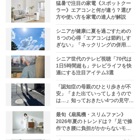
猛暑で注目の家電《スポットクー
ラー》エアコンと何が違う？選び
方や使い方を家電の達人が解説
シニアが健康に夏を過ごすための
５つの心得「エアコンは節約しす
ぎない」「ネックリングの併用で
電気代をお得に」【節約＆家事ア
ドバイザー解説】
シニア世代のテレビ視聴「70代は
1日5時間超も」テレビライフを快
適にする注目アイテム3選
「認知症の母親のひとり歩きが不
安」「また出ていってしまうので
は…」知っておきたい4つの見守り
方法やサービスを専門家が解説
最旬《扇風機・スリムファン》
2026年夏のトレンドは？「足で操
作でき腰に負担がかからないモデ
ルも」【家電の達人が解説】