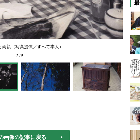
最
と両親（写真提供／すべて本人）
2
/
5
の画像の記事に戻る