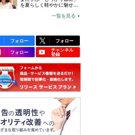
説】
を夏らしく軽やかに魅せる
3つの着こなし法則
一覧を見る
フォロー
フォロー
チャンネル
フォロー
登録