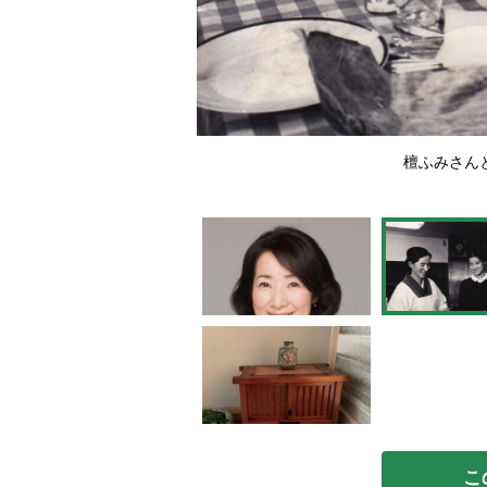
檀ふみさん
こ