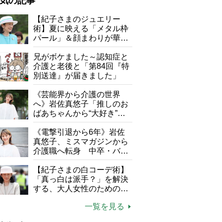
気の記事
が母になつきません
【紀子さまのジュエリー
術】夏に映える「メタル枠
子の遠距離介護サバイバル術
パール」＆顔まわりが華や
がボケました
便利なサービス
ぐ「揺れる一粒」の使い分
け方
兄がボケました～認知症と
防法
介護と老後と「第84回『特
別送達』が届きました」
《芸能界から介護の世界
へ》岩佐真悠子「推しのお
ばあちゃんから“大好き”を
もらえる」理不尽さも吹き
飛ぶ“やりがい”、介護の現
《電撃引退から6年》岩佐
場は「愛おしい」
真悠子、ミスマガジンから
介護職へ転身 中卒・バイ
ト経験ゼロの彼女が見つけ
た“居場所”「社会の役に立
【紀子さまの白コーデ術】
ちながら自分らしくいられ
「真っ白は派手？」を解決
る」
する、大人女性のための上
品夏スタイル4つのコツ
一覧を見る