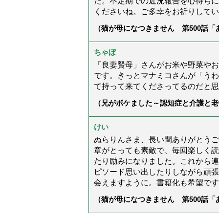
た。不定期での近況報告を心待ちに
くださいね。ご多幸をお祈りしてい
（猫が母になつきません 第500話
ちゃぼ
「良妻賢母」さんがお米や野菜やお
です。きっとマナミコさんが「うわ
て持って来てくださってるのだと思
（兄がボケました～認知症と介護と老
た」）
けい
ぬらりんさま、長い間ありがとうご
章がとっても素敵で、毎回楽しく読
たり励みになりました。これから連
ピソード思い出したりしながら頑張
会えますように。書籍化も希望です
（猫が母になつきません 第500話