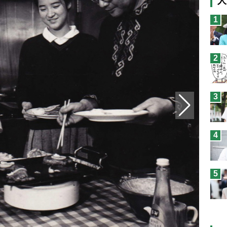
人
猫
1
息
兄
2
予
3
4
5