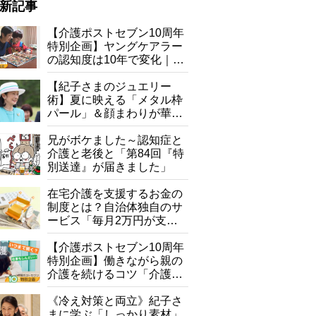
新記事
【介護ポストセブン10周年
特別企画】ヤングケアラー
の認知度は10年で変化｜流
行語大賞にノミネート、法
律にも明記されたが果たし
【紀子さまのジュエリー
て現在は？
術】夏に映える「メタル枠
庭の木々はお祓いをして切った後、「一部だけでも残したい」と
パール」＆顔まわりが華や
ぐ「揺れる一粒」の使い分
け方
兄がボケました～認知症と
介護と老後と「第84回『特
別送達』が届きました」
在宅介護を支援するお金の
制度とは？自治体独自のサ
ービス「毎月2万円が支給
される」ケースも【FP解
説】
【介護ポストセブン10周年
特別企画】働きながら親の
介護を続けるコツ「介護は
10年以上続くことも…3つ
のフェーズに分けて考えて
《冷え対策と両立》紀子さ
みよう」【社会福祉士解
まに学ぶ「しっかり素材」