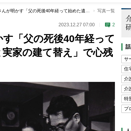
檀ふみさんが明かす「父の死後40年経って始めた遺品整理と実家の建て替え」で心残りだったこと
写真一覧
2023.12.27 07:00
2
す「父の死後40年経って
話
と実家の建て替え」で心残
サ
住
介
介
特
プ
公
高