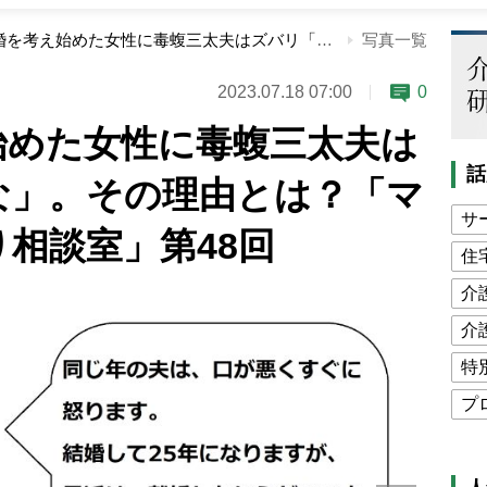
熟年離婚を考え始めた女性に毒蝮三太夫はズバリ「別れるな」。その理由とは？「マムちゃんの毒入り相談室」第48回
写真一覧
2023.07.18 07:00
0
始めた女性に毒蝮三太夫は
話
な」。その理由とは？「マ
サ
相談室」第48回
住
介
介
特
プ
公
高