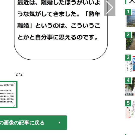
人
猫
1
息
兄
2
予
3
2
/
2
4
5
の画像の記事に戻る