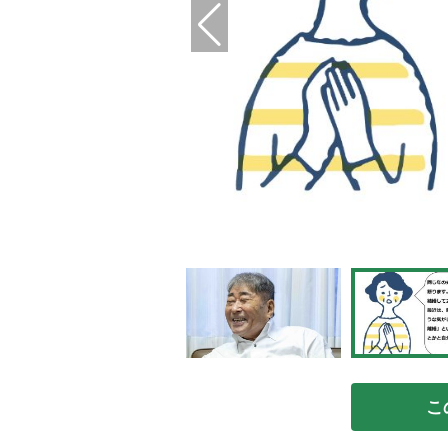
／政川慎治）
こ