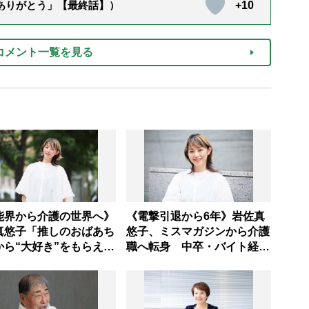
+10
「ありがとう」【最終話】）
コメント一覧を見る
能界から介護の世界へ》
《電撃引退から6年》岩佐真
真悠子「推しのおばあち
悠子、ミスマガジンから介護
から“大好き”をもらえ
職へ転身 中卒・バイト経験
理不尽さも吹き飛ぶ“や
ゼロの彼女が見つけた“居場
い”、介護の現場は「愛
所”「社会の役に立ちながら
い」
自分らしくいられる」