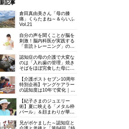
新記事
倉田真由美さん「母の膝
痛」くらたまね～＆らいふ
Vol.21
自分の声を聞くことが脳を
刺激！脳内科医が実践する
「音読トレーニング」の極
意
認知症の母の介護で大変な
のは「入れ歯の管理」焼き
そばをほぼ完食した母に息
子が血の気が引いた理由
【介護ポストセブン10周年
特別企画】ヤングケアラー
の認知度は10年で変化｜流
行語大賞にノミネート、法
律にも明記されたが果たし
【紀子さまのジュエリー
て現在は？
術】夏に映える「メタル枠
パール」＆顔まわりが華や
ぐ「揺れる一粒」の使い分
け方
兄がボケました～認知症と
介護と老後と「第84回『特