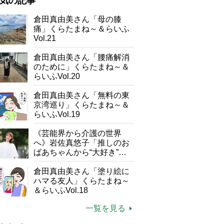
気の記事
が母になつきません
倉田真由美さん「母の膝
痛」くらたまね～＆らいふ
子の遠距離介護サバイバル術
Vol.21
がボケました
便利なサービス
倉田真由美さん「腰痛解消
防法
のために」くらたまね～＆
らいふVol.20
倉田真由美さん「無料の東
京湾巡り」くらたまね～＆
らいふVol.19
《芸能界から介護の世界
へ》岩佐真悠子「推しのお
ばあちゃんから“大好き”を
もらえる」理不尽さも吹き
飛ぶ“やりがい”、介護の現
倉田真由美さん「塗り絵に
場は「愛おしい」
ハマる友人」くらたまね～
＆らいふVol.18
一覧を見る