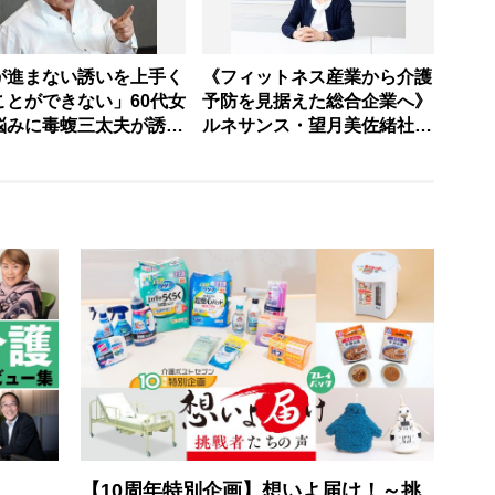
が進まない誘いを上手く
《フィットネス産業から介護
ことができない」60代女
予防を見据えた総合企業へ》
悩みに毒蝮三太夫が誘い
ルネサンス・望月美佐緒社長
するの心の持ちようを伝
が描く「ウェルビーイング共
「マムちゃんの毒入り相
創カンパニー」への道筋 コ
第86回
ロナ禍に生まれたスタッフの
想い
【10周年特別企画】想いよ届け！～挑