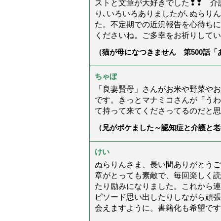
ストと文章が大好きでした❢❢ 介
り､いろいろありましたが､ぬらり
た。不定期での近況報告を心待ちに
くださいね。ご多幸をお祈りしてい
（猫が母になつきません 第500話
ちゃぼ
「良妻賢母」さんがお米や野菜やお
です。きっとマナミコさんが「うわ
て持って来てくださってるのだと思
（兄がボケました～認知症と介護と老
た」）
けい
ぬらりんさま、長い間ありがとうご
章がとっても素敵で、毎回楽しく読
たり励みになりました。これから連
ピソード思い出したりしながら頑張
会えますように。書籍化も希望です