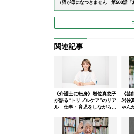
（猫が母になつきません 第500話
関連記事
《介護士に転身》岩佐真悠子
《芸
が語る“トリプルケア”のリア
岩佐
ル 仕事・育児をしながら96
ゃん
歳の義祖母と同居して介護
る」
プロだから言える「家での介
りが
護は“雑”でも気にしない」
おし