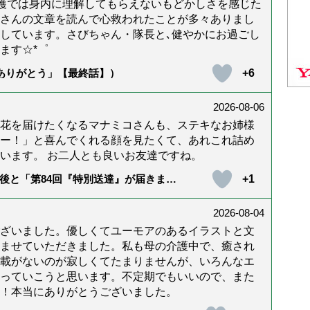
護では身内に理解してもらえないもどかしさを感じた
んさんの文章を読んで心救われたことが多々ありまし
しています。さびちゃん・隊長と､健やかにお過ごし
ます☆*゜
+6
「ありがとう」【最終話】）
2026-08-06
花を届けたくなるマナミコさんも、ステキなお姉様
ー！」と喜んでくれる顔を見たくて、あれこれ詰め
います。 お二人とも良いお友達ですね。
+1
後と「第84回『特別送達』が届きまし
2026-08-04
ざいました。優しくてユーモアのあるイラストと文
ませていただきました。私も母の介護中で、癒され
載がないのが寂しくてたまりませんが、いろんなエ
っていこうと思います。不定期でもいいので、また
！本当にありがとうございました。