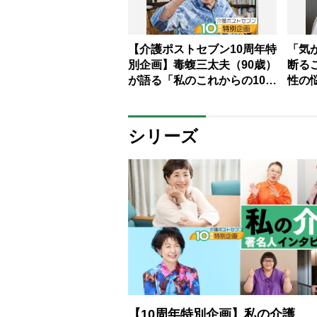
【介護ポストセブン10周年特
「気
別企画】毒蝮三太夫（90歳）
断る
が語る「私のこれからの10
性の
年。100歳に向けての意気込
に対
み」
授｜
談室」
シリーズ
【10周年特別企画】私の介護