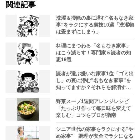
関連記事
洗濯＆掃除の裏に潜む”名もなき家
事”をラクにする裏技10選「洗濯物
は畳まずにしまう」
料理にまつわる「名もなき家事」
はこう減らす！専門家＆読者の知
恵19選
読者が選ぶ嫌いな家事1位「ゴミ出
し」の裏に潜む”名もなき家事”を
知ってますか？それらを解消する
裏技14選
野菜スープ1週間アレンジレシピ
「たっぷり作って毎日味を変えて
楽しむ」コツをプロが指南
シニア世代の家事をラクにする”や
め家事” 調理が安全でラクになる