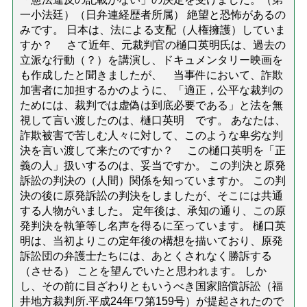
一小法廷）（日弁連経歴者所属） 絶望と恐怖があるの
みです。 日本は、法による支配（人権擁護）していま
すか？ さて近年、元裁判官の樋口英明氏は、過去の
立派な行動（？）を講演し、ドキュメンタリー映画を
も作成したと聞きましたが、 当事件において、詐欺
加害者に加担するかのように、「適正，公平な裁判の
ためには、裁判では虚偽は到底必要である」と法を無
視して言い渡したのは、樋口英明 です。 あなたは、
詐欺被害で苦しむ人々に対して、このような卑劣な判
決を言い渡して来たのですか？ この樋口英明を「正
義の人」扱いするのは、妥当ですか。 この判決と原発
訴訟の判決の（人間）関係を知っていますか。 この判
決の後に原発訴訟の判決をしましたが、そこには共通
する人物がいました。 定年後は、承知の通り、この原
発判決を執筆等し名声を得るに至っています。 樋口英
明は、当初よりこの定年後の構想を描いており、原発
訴訟団の弁護士たちには、あとくされなく勝訴する
（させる） ことを望んでいたと思われます。 しか
し、その前に目ざわりともいうべき国家賠償訴訟（福
井地方裁判所.平成24年ワ第159号）が提起されたので