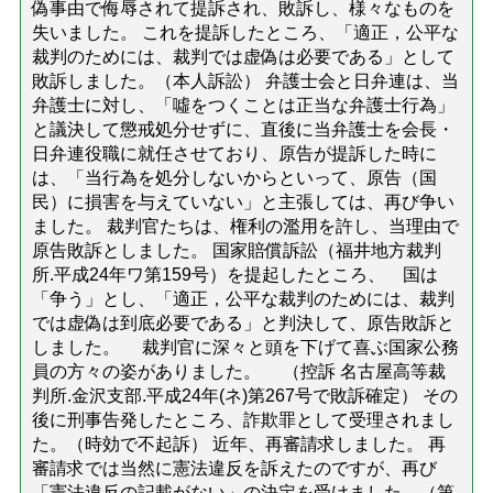
偽事由で侮辱されて提訴され、敗訴し、様々なものを
失いました。 これを提訴したところ、「適正，公平な
裁判のためには、裁判では虚偽は必要である」として
敗訴しました。（本人訴訟） 弁護士会と日弁連は、当
弁護士に対し、「噓をつくことは正当な弁護士行為」
と議決して懲戒処分せずに、直後に当弁護士を会長・
日弁連役職に就任させており、原告が提訴した時に
は、「当行為を処分しないからといって、原告（国
民）に損害を与えていない」と主張しては、再び争い
ました。 裁判官たちは、権利の濫用を許し、当理由で
原告敗訴としました。 国家賠償訴訟（福井地方裁判
所.平成24年ワ第159号）を提起したところ、 国は
「争う」とし、「適正，公平な裁判のためには、裁判
では虚偽は到底必要である」と判決して、原告敗訴と
しました。 裁判官に深々と頭を下げて喜ぶ国家公務
員の方々の姿がありました。 （控訴 名古屋高等裁
判所.金沢支部.平成24年(ネ)第267号で敗訴確定） その
後に刑事告発したところ、詐欺罪として受理されまし
た。（時効で不起訴） 近年、再審請求しました。 再
審請求では当然に憲法違反を訴えたのですが、再び
「憲法違反の記載がない」の決定を受けました。（第