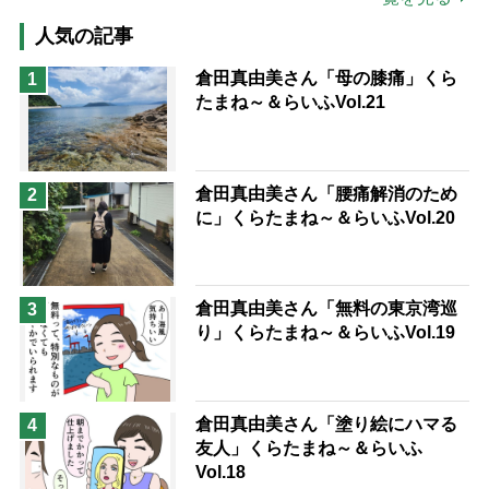
高木ブー
ケアマネジャー
人気の記事
猫が母になつきません
倉田真由美さん「母の膝痛」くら
1
たまね～＆らいふVol.21
息子の遠距離介護サバイバル術
兄がボケました
便利なサービス
予防法
倉田真由美さん「腰痛解消のため
2
に」くらたまね～＆らいふVol.20
倉田真由美さん「無料の東京湾巡
3
り」くらたまね～＆らいふVol.19
倉田真由美さん「塗り絵にハマる
4
友人」くらたまね～＆らいふ
Vol.18