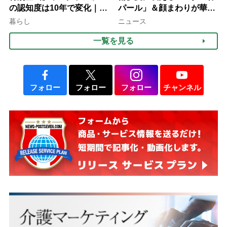
の認知度は10年で変化｜流
パール」＆顔まわりが華や
行語大賞にノミネート、法
ぐ「揺れる一粒」の使い分
暮らし
ニュース
律にも明記されたが果たし
け方
一覧を見る
て現在は？
フォロー
フォロー
フォロー
チャンネル