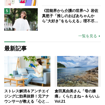
《芸能界から介護の世界へ》岩佐
5
真悠子「推しのおばあちゃんか
ら“大好き”をもらえる」理不尽さ
も吹き飛ぶ“やりがい”、介護の現
場は「愛おしい」
一覧を見る
最新記事
ストレス解消＆アンチエイ
倉田真由美さん「母の膝
ジングに効果抜群！元アナ
痛」くらたまね～＆らいふ
ウンサーが教える「心と体
Vol.21