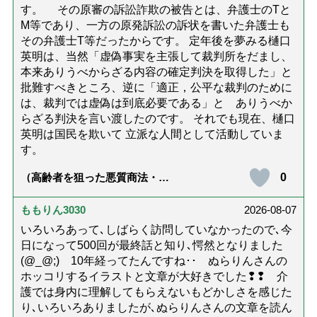
す。 その原審の訴訟詐欺の被告とは、弁護士のTと
M等であり、一方の原発訴訟の訴状を書いた弁護士も
その弁護士T等だったからです。 定年後を夢みる樋口
英明は、当然「虚偽事実を主張して裁判所をだまし、
本来ありうべからざる内容の確定判決を取得した」と
批難すべきところ、逆に「適正，公平な裁判のために
は、裁判では虚偽は到底必要である」と ありうべか
らざる判決を言い渡したのです。 それでも現在、樋口
英明は国民を欺いて 立派な人間として活動していま
す。
0
（高齢者を狙った悪質商法・訪
問詐欺の種類と実例9選｜騙され
ないための4つの対策「騙されや
すい人の特徴は？」【社会福祉
ももりん3030
2026-08-07
士解説】）
いろいろあって､しばらく訪問していなかったので､今
日になって500回が最終話と知り､愕然となりました
(@_@;) 10年経ってたんですね･･ ぬらりんさんの
ホッコリするイラストと文章が大好きでした❢❢ 介
護では身内に理解してもらえないもどかしさを感じた
り､いろいろありましたが､ぬらりんさんの文章を読ん