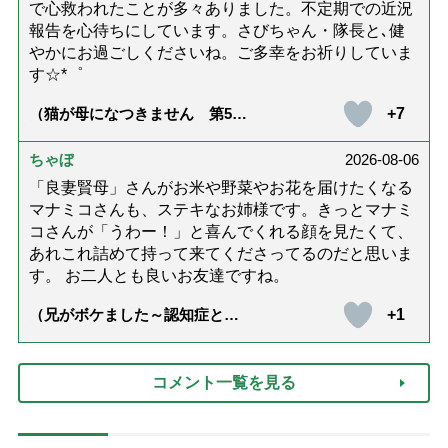
で心救われたことが多々ありました。不定期での近況
報告を心待ちにしています。さびちゃん・隊長と､健
やかにお過ごしくださいね。ご多幸をお祈りしていま
す☆*゜
+7
（猫が母になつきません 第500
話「ありがとう」【最終話】）
ちゃぼ
2026-08-06
「良妻賢母」さんがお米や野菜やお花を届けたくなる
マナミコさんも、ステキなお姉様です。きっとマナミ
コさんが「うわー！」と喜んでくれる顔を見たくて、
あれこれ詰めて持って来てくださってるのだと思いま
す。 お二人とも良いお友達ですね。
+1
（兄がボケました～認知症と介
護と老後と「第84回『特別送
達』が届きました」）
コメント一覧を見る