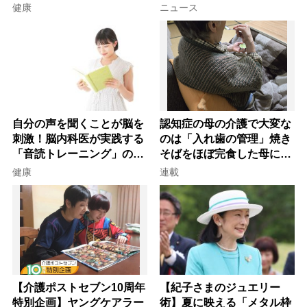
を元気にする音読の習慣」
健康
ニュース
自分の声を聞くことが脳を
認知症の母の介護で大変な
刺激！脳内科医が実践する
のは「入れ歯の管理」焼き
「音読トレーニング」の極
そばをほぼ完食した母に息
意
子が血の気が引いた理由
健康
連載
【介護ポストセブン10周年
【紀子さまのジュエリー
特別企画】ヤングケアラー
術】夏に映える「メタル枠