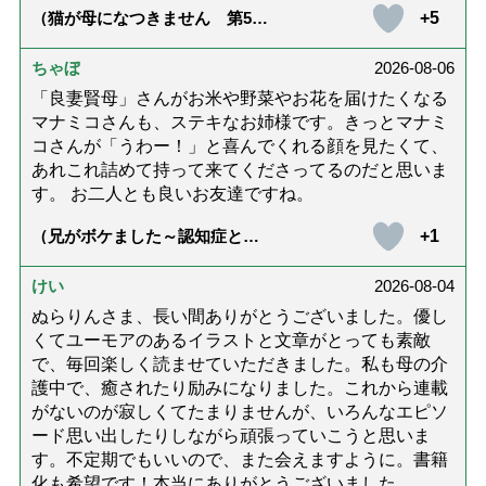
+5
（猫が母になつきません 第500
話「ありがとう」【最終話】）
ちゃぼ
2026-08-06
「良妻賢母」さんがお米や野菜やお花を届けたくなる
マナミコさんも、ステキなお姉様です。きっとマナミ
コさんが「うわー！」と喜んでくれる顔を見たくて、
あれこれ詰めて持って来てくださってるのだと思いま
す。 お二人とも良いお友達ですね。
+1
（兄がボケました～認知症と介
護と老後と「第84回『特別送
達』が届きました」）
けい
2026-08-04
ぬらりんさま、長い間ありがとうございました。優し
くてユーモアのあるイラストと文章がとっても素敵
で、毎回楽しく読ませていただきました。私も母の介
護中で、癒されたり励みになりました。これから連載
がないのが寂しくてたまりませんが、いろんなエピソ
ード思い出したりしながら頑張っていこうと思いま
す。不定期でもいいので、また会えますように。書籍
化も希望です！本当にありがとうございました。