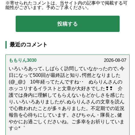
寄せられたコメントは、当サイト内の記事中で掲載する可
能性がございます。予めご了承ください。
最近のコメント
ももりん3030
2026-08-07
いろいろあって､しばらく訪問していなかったので､今
日になって500回が最終話と知り､愕然となりました
(@_@;) 10年経ってたんですね･･ ぬらりんさんの
ホッコリするイラストと文章が大好きでした❢❢ 介
護では身内に理解してもらえないもどかしさを感じた
り､いろいろありましたが､ぬらりんさんの文章を読ん
で心救われたことが多々ありました。不定期での近況
報告を心待ちにしています。さびちゃん・隊長と､健
やかにお過ごしくださいね。ご多幸をお祈りしていま
す☆*゜