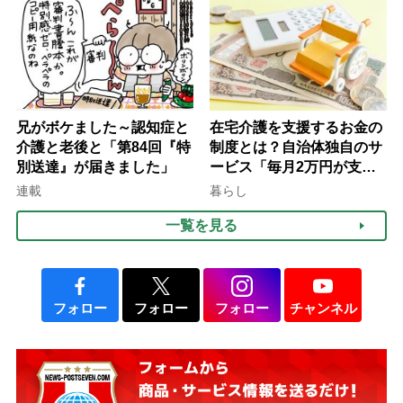
て現在は？
兄がボケました～認知症と
在宅介護を支援するお金の
介護と老後と「第84回『特
制度とは？自治体独自のサ
別送達』が届きました」
ービス「毎月2万円が支給
される」ケースも【FP解
連載
暮らし
説】
一覧を見る
フォロー
フォロー
フォロー
チャンネル