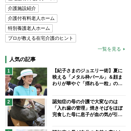
介護施設紹介
介護付有料老人ホーム
特別養護老人ホーム
プロが教える在宅介護のヒント
公的介護保険制度
介護食
一覧を見る
高木ブー
ケアマネジャー
人気の記事
猫が母になつきません
【紀子さまのジュエリー術】夏に
1
映える「メタル枠パール」＆顔ま
息子の遠距離介護サバイバル術
わりが華やぐ「揺れる一粒」の使
兄がボケました
便利なサービス
い分け方
予防法
認知症の母の介護で大変なのは
2
「入れ歯の管理」焼きそばをほぼ
完食した母に息子が血の気が引い
た理由