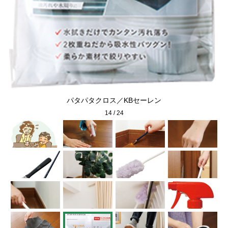
パタパタクロス／KBセーレン
14
/
24