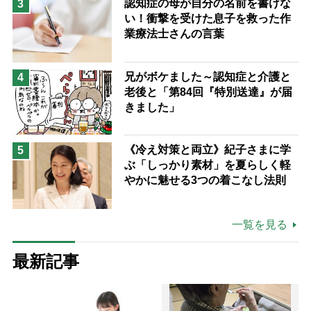
認知症の母が自分の名前を書けな
3
い！衝撃を受けた息子を救った作
業療法士さんの言葉
兄がボケました～認知症と介護と
4
老後と「第84回『特別送達』が届
きました」
《冷え対策と両立》紀子さまに学
5
ぶ「しっかり素材」を夏らしく軽
やかに魅せる3つの着こなし法則
一覧を見る
最新記事