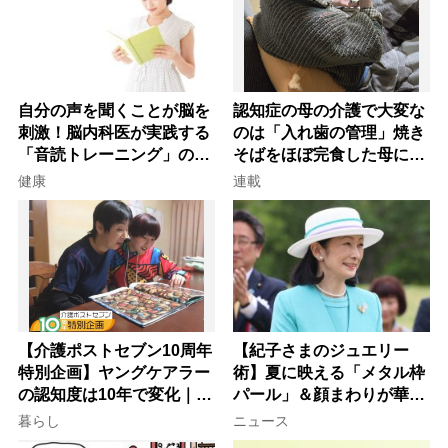
自分の声を聞くことが脳を
認知症の母の介護で大変な
刺激！脳内科医が実践する
のは「入れ歯の管理」焼き
「音読トレーニング」の極
そばをほぼ完食した母に息
意
子が血の気が引いた理由
健康
連載
【介護ポストセブン10周年
【紀子さまのジュエリー
特別企画】ヤングケアラー
術】夏に映える「メタル枠
の認知度は10年で変化｜流
パール」＆顔まわりが華や
行語大賞にノミネート、法
ぐ「揺れる一粒」の使い分
暮らし
ニュース
律にも明記されたが果たし
け方