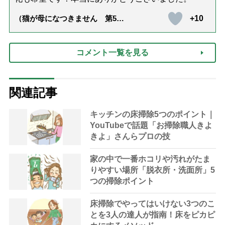
+10
（猫が母になつきません 第500
話「ありがとう」【最終話】）
コメント一覧を見る
関連記事
キッチンの床掃除5つのポイント｜
YouTubeで話題「お掃除職人きよ
きよ」さんらプロの技
家の中で一番ホコリや汚れがたま
りやすい場所「脱衣所・洗面所」5
つの掃除ポイント
床掃除でやってはいけない3つのこ
とを3人の達人が指南！床をピカピ