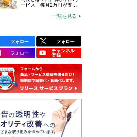
ービス「毎月2万円が支給
される」ケースも【FP解
一覧を見る
説】
フォロー
フォロー
チャンネル
フォロー
登録