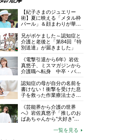
気の記事
が母になつきません
【紀子さまのジュエリー
術】夏に映える「メタル枠
子の遠距離介護サバイバル術
パール」＆顔まわりが華や
がボケました
便利なサービス
ぐ「揺れる一粒」の使い分
け方
兄がボケました～認知症と
防法
介護と老後と「第84回『特
別送達』が届きました」
《電撃引退から6年》岩佐
真悠子、ミスマガジンから
介護職へ転身 中卒・バイ
ト経験ゼロの彼女が見つけ
た“居場所”「社会の役に立
認知症の母が自分の名前を
ちながら自分らしくいられ
書けない！衝撃を受けた息
パタパタクロス／KBセーレン
る」
子を救った作業療法士さん
の言葉
《芸能界から介護の世界
へ》岩佐真悠子「推しのお
ばあちゃんから“大好き”を
もらえる」理不尽さも吹き
一覧を見る
飛ぶ“やりがい”、介護の現
場は「愛おしい」