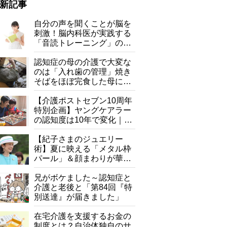
新記事
自分の声を聞くことが脳を
刺激！脳内科医が実践する
「音読トレーニング」の極
意
認知症の母の介護で大変な
のは「入れ歯の管理」焼き
そばをほぼ完食した母に息
子が血の気が引いた理由
【介護ポストセブン10周年
特別企画】ヤングケアラー
の認知度は10年で変化｜流
行語大賞にノミネート、法
律にも明記されたが果たし
【紀子さまのジュエリー
て現在は？
術】夏に映える「メタル枠
パール」＆顔まわりが華や
ぐ「揺れる一粒」の使い分
け方
兄がボケました～認知症と
介護と老後と「第84回『特
別送達』が届きました」
在宅介護を支援するお金の
制度とは？自治体独自のサ