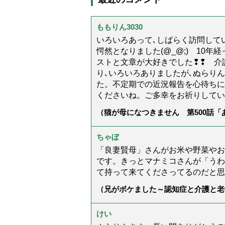
ももりん3030
いろいろあって､しばらく訪問してい
愕然となりました(@_@;) 10
ストと文章が大好きでした❢❢ 介
り､いろいろありましたが､ぬらり
た。不定期での近況報告を心待ちに
くださいね。ご多幸をお祈りしてい
（猫が母になつきません 第500話
ちゃぼ
「良妻賢母」さんがお米や野菜やお
です。きっとマナミコさんが「うわ
て持って来てくださってるのだと思
（兄がボケました～認知症と介護と老
た」）
けい