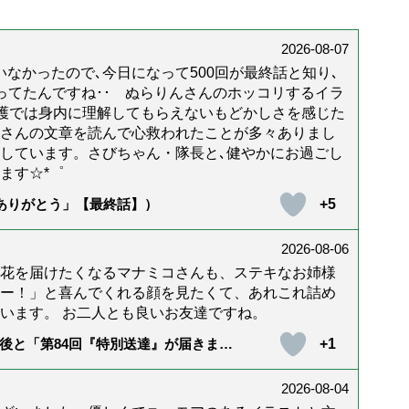
2026-08-07
なかったので､今日になって500回が最終話と知り､
年経ってたんですね･･ ぬらりんさんのホッコリするイラ
護では身内に理解してもらえないもどかしさを感じた
んさんの文章を読んで心救われたことが多々ありまし
しています。さびちゃん・隊長と､健やかにお過ごし
ます☆*゜
+5
「ありがとう」【最終話】）
2026-08-06
花を届けたくなるマナミコさんも、ステキなお姉様
ー！」と喜んでくれる顔を見たくて、あれこれ詰め
います。 お二人とも良いお友達ですね。
+1
後と「第84回『特別送達』が届きまし
2026-08-04