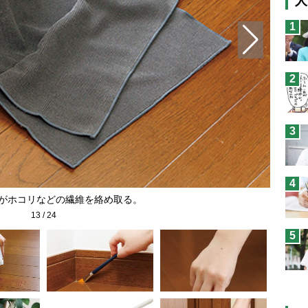
人
猫
1
息
兄
2
予
3
4
スがホコリなどの繊維を絡め取る。
13
/
24
5