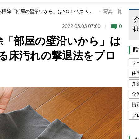
リビングの床掃除「部屋の壁沿いから」はNG！ベタベタする床汚れの撃退法をプロが指南
写真一覧
2022.05.03 07:00
0
除「部屋の壁沿いから」は
話
する床汚れの撃退法をプロ
サ
住
介
介
特
プ
公
高