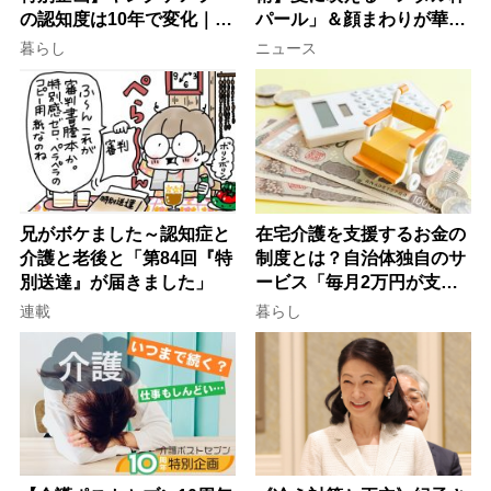
の認知度は10年で変化｜流
パール」＆顔まわりが華や
行語大賞にノミネート、法
ぐ「揺れる一粒」の使い分
暮らし
ニュース
律にも明記されたが果たし
け方
て現在は？
兄がボケました～認知症と
在宅介護を支援するお金の
介護と老後と「第84回『特
制度とは？自治体独自のサ
別送達』が届きました」
ービス「毎月2万円が支給
される」ケースも【FP解
連載
暮らし
説】