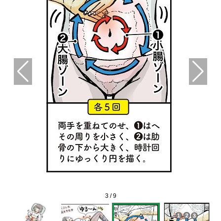
3
/
9