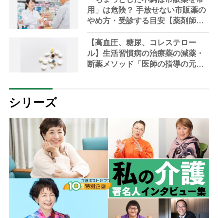
用」は危険？ 手放せない市販薬の
やめ方・受診する目安【薬剤師解
説】
【高血圧、糖尿、コレステロー
ル】生活習慣病の治療薬の減薬・
断薬メソッド「医師の指導の元、
段階的に」【医師解説】
シリーズ