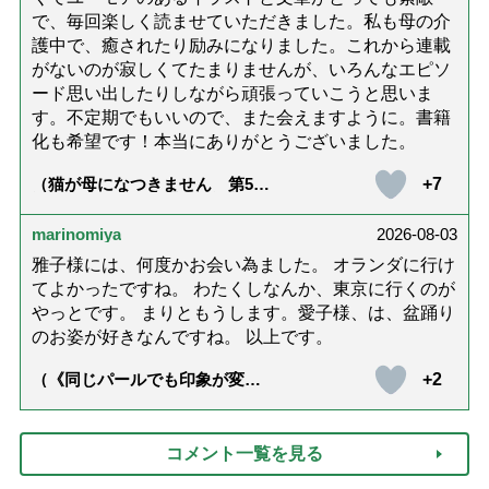
で、毎回楽しく読ませていただきました。私も母の介
護中で、癒されたり励みになりました。これから連載
がないのが寂しくてたまりませんが、いろんなエピソ
ード思い出したりしながら頑張っていこうと思いま
す。不定期でもいいので、また会えますように。書籍
化も希望です！本当にありがとうございました。
+7
（猫が母になつきません 第500
話「ありがとう」【最終話】）
marinomiya
2026-08-03
雅子様には、何度かお会い為ました。 オランダに行け
てよかったですね。 わたくしなんか、東京に行くのが
やっとです。 まりともうします。愛子様、は、盆踊り
のお姿が好きなんですね。 以上です。
+2
（《同じパールでも印象が変
化》皇后雅子さまに学ぶ「大人
の夏ネックレス」上品＆涼しげ
に見せる4つの法則）
コメント一覧を見る