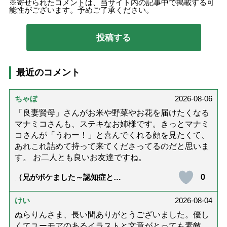
寄せられたコメントは、当サイト内の記事中で掲載する可
能性がございます。予めご了承ください。
最近のコメント
ちゃぼ
2026-08-06
「良妻賢母」さんがお米や野菜やお花を届けたくなる
マナミコさんも、ステキなお姉様です。きっとマナミ
コさんが「うわー！」と喜んでくれる顔を見たくて、
あれこれ詰めて持って来てくださってるのだと思いま
す。 お二人とも良いお友達ですね。
0
（兄がボケました～認知症と介
護と老後と「第84回『特別送
達』が届きました」）
けい
2026-08-04
ぬらりんさま、長い間ありがとうございました。優し
くてユーモアのあるイラストと文章がとっても素敵