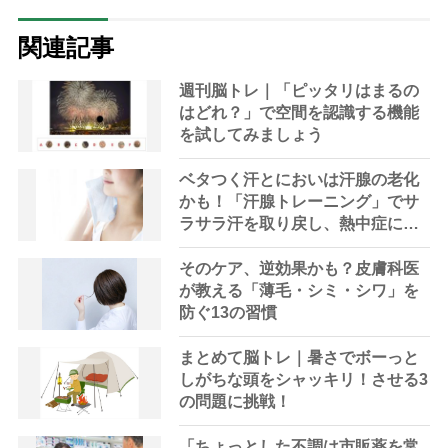
関連記事
週刊脳トレ｜「ピッタリはまるの
はどれ？」で空間を認識する機能
を試してみましょう
ベタつく汗とにおいは汗腺の老化
かも！「汗腺トレーニング」でサ
ラサラ汗を取り戻し、熱中症に負
けない体へ
そのケア、逆効果かも？皮膚科医
が教える「薄毛・シミ・シワ」を
防ぐ13の習慣
まとめて脳トレ｜暑さでボーっと
しがちな頭をシャッキリ！させる3
の問題に挑戦！
「ちょっとした不調は市販薬を常