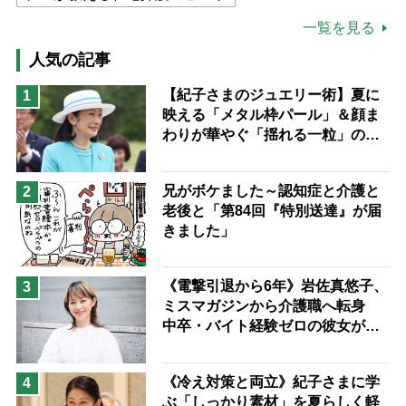
公的介護保険制度
介護食
一覧を見る
高木ブー
ケアマネジャー
人気の記事
猫が母になつきません
【紀子さまのジュエリー術】夏に
1
映える「メタル枠パール」＆顔ま
息子の遠距離介護サバイバル術
わりが華やぐ「揺れる一粒」の使
兄がボケました
便利なサービス
い分け方
予防法
兄がボケました～認知症と介護と
2
老後と「第84回『特別送達』が届
きました」
《電撃引退から6年》岩佐真悠子、
3
ミスマガジンから介護職へ転身
中卒・バイト経験ゼロの彼女が見
つけた“居場所”「社会の役に立ち
ながら自分らしくいられる」
《冷え対策と両立》紀子さまに学
4
ぶ「しっかり素材」を夏らしく軽