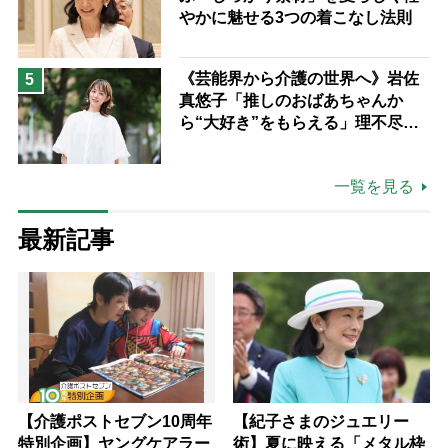
やかに魅せる3つの着こなし法則
《芸能界から介護の世界へ》岩佐
5
真悠子「推しのおばあちゃんか
ら“大好き”をもらえる」理不尽さ
も吹き飛ぶ“やりがい”、介護の現
場は「愛おしい」
一覧を見る
最新記事
【介護ポストセブン10周年
【紀子さまのジュエリー
特別企画】ヤングケアラー
術】夏に映える「メタル枠