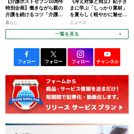
【介護ポストセブン10周年
《冷え対策と両立》紀子さ
特別企画】働きながら親の
まに学ぶ「しっかり素材」
介護を続けるコツ「介護は
を夏らしく軽やかに魅せる
10年以上続くことも…3つ
3つの着こなし法則
暮らし
ニュース
のフェーズに分けて考えて
一覧を見る
みよう」【社会福祉士解
説】
フォロー
フォロー
フォロー
チャンネル