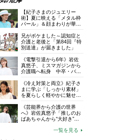
気の記事
が母になつきません
【紀子さまのジュエリー
術】夏に映える「メタル枠
子の遠距離介護サバイバル術
パール」＆顔まわりが華や
がボケました
便利なサービス
ぐ「揺れる一粒」の使い分
け方
兄がボケました～認知症と
防法
介護と老後と「第84回『特
別送達』が届きました」
《電撃引退から6年》岩佐
真悠子、ミスマガジンから
介護職へ転身 中卒・バイ
ト経験ゼロの彼女が見つけ
た“居場所”「社会の役に立
《冷え対策と両立》紀子さ
ちながら自分らしくいられ
まに学ぶ「しっかり素材」
る」
を夏らしく軽やかに魅せる
3つの着こなし法則
《芸能界から介護の世界
へ》岩佐真悠子「推しのお
ばあちゃんから“大好き”を
もらえる」理不尽さも吹き
一覧を見る
飛ぶ“やりがい”、介護の現
場は「愛おしい」