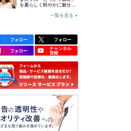
説】
を夏らしく軽やかに魅せる
3つの着こなし法則
一覧を見る
フォロー
フォロー
チャンネル
フォロー
登録