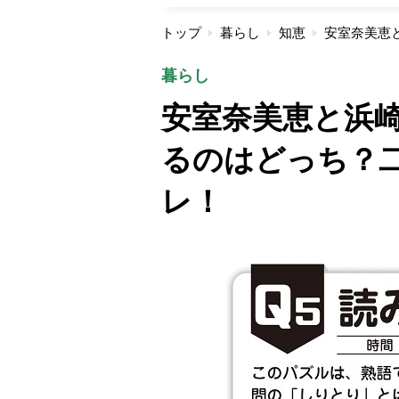
トップ
暮らし
知恵
暮らし
安室奈美恵と浜
るのはどっち？
レ！