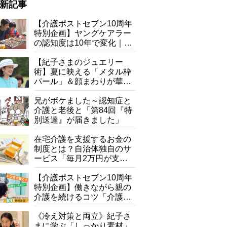
新記事
【介護ポストセブン10周年
特別企画】ヤングケアラー
の認知度は10年で変化｜流
行語大賞にノミネート、法
律にも明記されたが果たし
【紀子さまのジュエリー
て現在は？
術】夏に映える「メタル枠
パール」＆顔まわりが華や
ぐ「揺れる一粒」の使い分
け方
兄がボケました～認知症と
読み方しりとり 解答
介護と老後と「第84回『特
別送達』が届きました」
在宅介護を支援するお金の
制度とは？自治体独自のサ
ービス「毎月2万円が支給
される」ケースも【FP解
説】
【介護ポストセブン10周年
特別企画】働きながら親の
介護を続けるコツ「介護は
10年以上続くことも…3つ
のフェーズに分けて考えて
《冷え対策と両立》紀子さ
みよう」【社会福祉士解
まに学ぶ「しっかり素材」