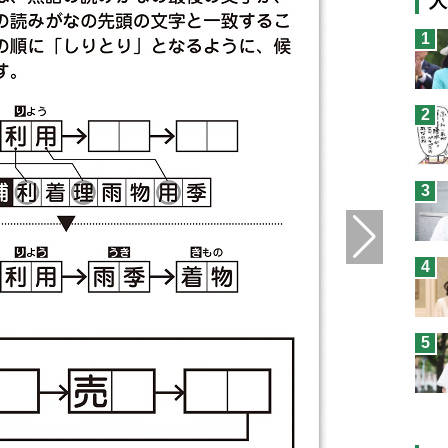
人
猫
1
息
兄
2
予
3
4
5