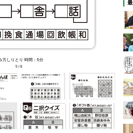
最
み方しりとり 時間：5分
5
/
8