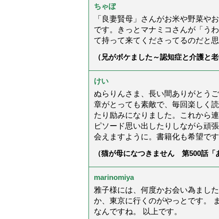
ちゃぼ
「良妻賢母」さんがお米や野菜やお
です。きっとマナミコさんが「うわ
て持って来てくださってるのだと思
（兄がボケました～認知症と介護と老
た」）
けい
ぬらりんさま、長い間ありがとうご
章がとっても素敵で、毎回楽しく読
たり励みになりました。これから連
ピソード思い出したりしながら頑張
会えますように。書籍化も希望です
（猫が母になつきません 第500話
marinomiya
雅子様には、何度かお会い為ました
か、東京に行くのがやっとです。 
なんですね。 以上です。