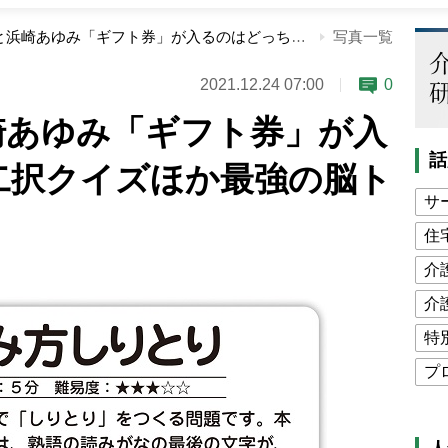
安室奈美恵と浜崎あゆみ「ギフト券」が入るのはどっち？二択クイズほか最強の脳トレ！
写真一覧
2021.12.24 07:00
0
崎あゆみ「ギフト券」が入
話
二択クイズほか最強の脳ト
サ
住
介
介
特
プ
公
高