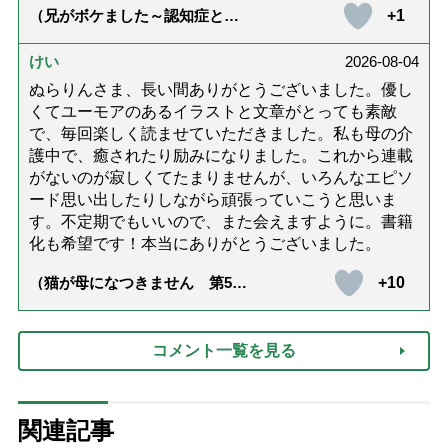
+1
（兄がボケました～認知症と介
護と老後と「第84回『特別送
達』が届きました」）
けい
2026-08-04
ぬらりんさま、長い間ありがとうございました。優し
くてユーモアのあるイラストと文章がとっても素敵
で、毎回楽しく読ませていただきました。私も母の介
護中で、癒されたり励みになりました。これから連載
がないのが寂しくてたまりませんが、いろんなエピソ
ード思い出したりしながら頑張っていこうと思いま
す。不定期でもいいので、また会えますように。書籍
化も希望です！本当にありがとうございました。
+10
（猫が母になつきません 第500
話「ありがとう」【最終話】）
コメント一覧を見る
関連記事