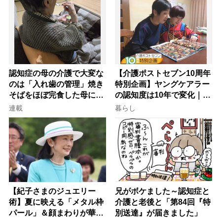
認知症の母の介護で大変な
【介護ポストセブン10周年
のは「入れ歯の管理」焼き
特別企画】ヤングケアラー
そばをほぼ完食した母に息
の認知度は10年で変化｜流
子が血の気が引いた理由
行語大賞にノミネート、法
連載
暮らし
律にも明記されたが果たし
て現在は？
【紀子さまのジュエリー
兄がボケました～認知症と
術】夏に映える「メタル枠
介護と老後と「第84回『特
パール」＆顔まわりが華や
別送達』が届きました」