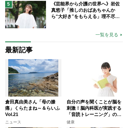
《芸能界から介護の世界へ》岩佐
5
真悠子「推しのおばあちゃんか
ら“大好き”をもらえる」理不尽さ
も吹き飛ぶ“やりがい”、介護の現
場は「愛おしい」
一覧を見る
最新記事
倉田真由美さん「母の膝
自分の声を聞くことが脳を
痛」くらたまね～＆らいふ
刺激！脳内科医が実践する
Vol.21
「音読トレーニング」の極
意
ニュース
健康