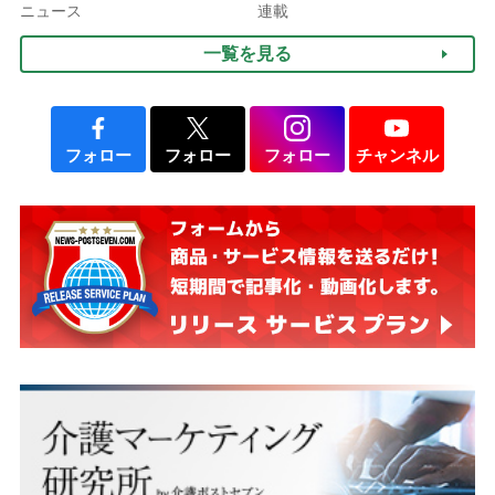
ぐ「揺れる一粒」の使い分
ニュース
連載
け方
一覧を見る
フォロー
フォロー
フォロー
チャンネル