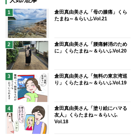
人気の記事
猫が母になつきません
倉田真由美さん「母の膝痛」くら
1
たまね～＆らいふVol.21
息子の遠距離介護サバイバル術
兄がボケました
便利なサービス
予防法
倉田真由美さん「腰痛解消のため
2
に」くらたまね～＆らいふVol.20
倉田真由美さん「無料の東京湾巡
3
り」くらたまね～＆らいふVol.19
倉田真由美さん「塗り絵にハマる
4
友人」くらたまね～＆らいふ
Vol.18