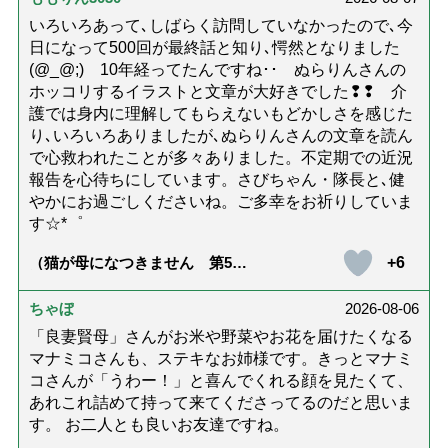
いろいろあって､しばらく訪問していなかったので､今
日になって500回が最終話と知り､愕然となりました
(@_@;) 10年経ってたんですね･･ ぬらりんさんの
ホッコリするイラストと文章が大好きでした❢❢ 介
護では身内に理解してもらえないもどかしさを感じた
り､いろいろありましたが､ぬらりんさんの文章を読ん
で心救われたことが多々ありました。不定期での近況
報告を心待ちにしています。さびちゃん・隊長と､健
やかにお過ごしくださいね。ご多幸をお祈りしていま
す☆*゜
+6
（猫が母になつきません 第500
話「ありがとう」【最終話】）
ちゃぼ
2026-08-06
「良妻賢母」さんがお米や野菜やお花を届けたくなる
マナミコさんも、ステキなお姉様です。きっとマナミ
コさんが「うわー！」と喜んでくれる顔を見たくて、
あれこれ詰めて持って来てくださってるのだと思いま
す。 お二人とも良いお友達ですね。