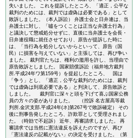
失いました。 これを提訴したところ、「適正，公平な
裁判のためには、裁判では虚偽は必要である」として
敗訴しました。（本人訴訟） 弁護士会と日弁連は、当
弁護士に対し、「噓をつくことは正当な弁護士行為」
と議決して懲戒処分せずに、直後に当弁護士を会長・
日弁連役職に就任させており、原告が提訴した時に
は、「当行為を処分しないからといって、原告（国
民）に損害を与えていない」と主張しては、再び争い
ました。 裁判官たちは、権利の濫用を許し、当理由で
原告敗訴としました。 国家賠償訴訟（福井地方裁判
所.平成24年ワ第159号）を提起したところ、 国は
「争う」とし、「適正，公平な裁判のためには、裁判
では虚偽は到底必要である」と判決して、原告敗訴と
しました。 裁判官に深々と頭を下げて喜ぶ国家公務
員の方々の姿がありました。 （控訴 名古屋高等裁
判所.金沢支部.平成24年(ネ)第267号で敗訴確定） その
後に刑事告発したところ、詐欺罪として受理されまし
た。（時効で不起訴） 近年、再審請求しました。 再
審請求では当然に憲法違反を訴えたのですが、再び
「憲法違反の記載がない」の決定を受けました。（第