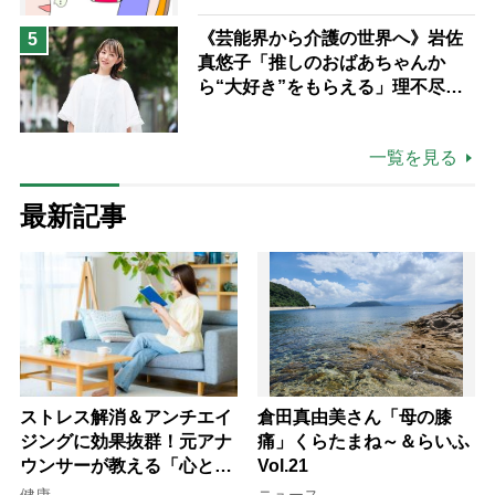
《芸能界から介護の世界へ》岩佐
5
真悠子「推しのおばあちゃんか
ら“大好き”をもらえる」理不尽さ
も吹き飛ぶ“やりがい”、介護の現
場は「愛おしい」
一覧を見る
最新記事
ストレス解消＆アンチエイ
倉田真由美さん「母の膝
ジングに効果抜群！元アナ
痛」くらたまね～＆らいふ
ウンサーが教える「心と体
Vol.21
を元気にする音読の習慣」