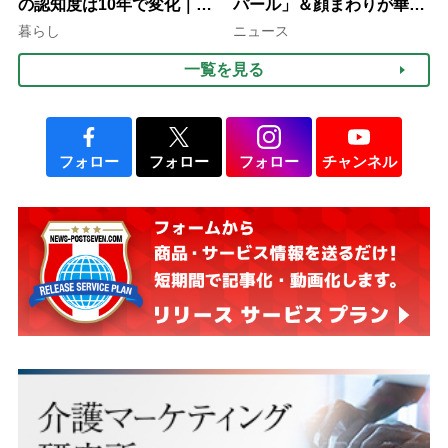
の認知度は10年で変化｜流
パール」＆顔まわりが華や
行語大賞にノミネート、法
ぐ「揺れる一粒」の使い分
暮らし
ニュース
律にも明記されたが果たし
け方
一覧を見る
て現在は？
フォロー
フォロー
フォロー
チャンネル