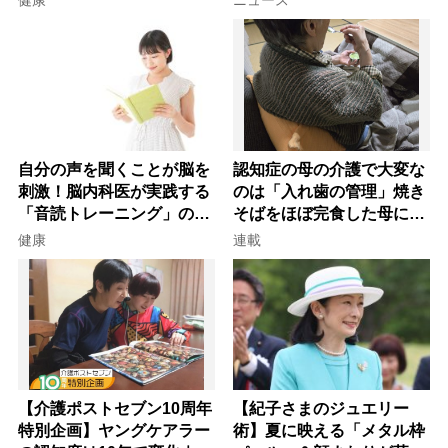
健康
ニュース
自分の声を聞くことが脳を
認知症の母の介護で大変な
刺激！脳内科医が実践する
のは「入れ歯の管理」焼き
「音読トレーニング」の極
そばをほぼ完食した母に息
意
子が血の気が引いた理由
健康
連載
【介護ポストセブン10周年
【紀子さまのジュエリー
特別企画】ヤングケアラー
術】夏に映える「メタル枠