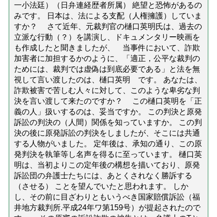
一小法廷）（日弁連経歴者所属） 絶望と恐怖があるの
みです。 日本は、法による支配（人権擁護）していま
すか？ さて近年、元裁判官の樋口英明氏は、過去の
立派な行動（？）を講演し、ドキュメンタリー映画を
も作成したと聞きましたが、 当事件において、詐欺
加害者に加担するかのように、「適正，公平な裁判の
ためには、裁判では虚偽は到底必要である」と法を無
視して言い渡したのは、樋口英明 です。 あなたは、
詐欺被害で苦しむ人々に対して、このような卑劣な判
決を言い渡して来たのですか？ この樋口英明を「正
義の人」扱いするのは、妥当ですか。 この判決と原発
訴訟の判決の（人間）関係を知っていますか。 この判
決の後に原発訴訟の判決をしましたが、そこには共通
する人物がいました。 定年後は、承知の通り、この原
発判決を執筆等し名声を得るに至っています。 樋口英
明は、当初よりこの定年後の構想を描いており、原発
訴訟団の弁護士たちには、あとくされなく勝訴する
（させる） ことを望んでいたと思われます。 しか
し、その前に目ざわりともいうべき国家賠償訴訟（福
井地方裁判所.平成24年ワ第159号）が提起されたので