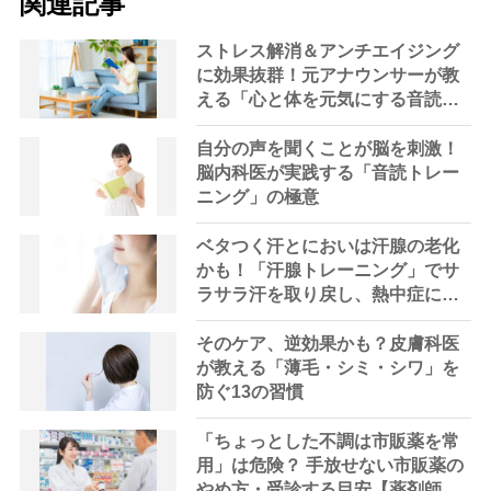
関連記事
ストレス解消＆アンチエイジング
に効果抜群！元アナウンサーが教
える「心と体を元気にする音読の
習慣」
自分の声を聞くことが脳を刺激！
脳内科医が実践する「音読トレー
ニング」の極意
ベタつく汗とにおいは汗腺の老化
かも！「汗腺トレーニング」でサ
ラサラ汗を取り戻し、熱中症に負
けない体へ
そのケア、逆効果かも？皮膚科医
が教える「薄毛・シミ・シワ」を
防ぐ13の習慣
「ちょっとした不調は市販薬を常
用」は危険？ 手放せない市販薬の
やめ方・受診する目安【薬剤師解