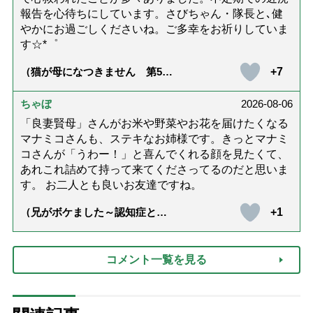
報告を心待ちにしています。さびちゃん・隊長と､健
やかにお過ごしくださいね。ご多幸をお祈りしていま
す☆*゜
+7
（猫が母になつきません 第500
話「ありがとう」【最終話】）
ちゃぼ
2026-08-06
「良妻賢母」さんがお米や野菜やお花を届けたくなる
マナミコさんも、ステキなお姉様です。きっとマナミ
コさんが「うわー！」と喜んでくれる顔を見たくて、
あれこれ詰めて持って来てくださってるのだと思いま
す。 お二人とも良いお友達ですね。
+1
（兄がボケました～認知症と介
護と老後と「第84回『特別送
達』が届きました」）
コメント一覧を見る