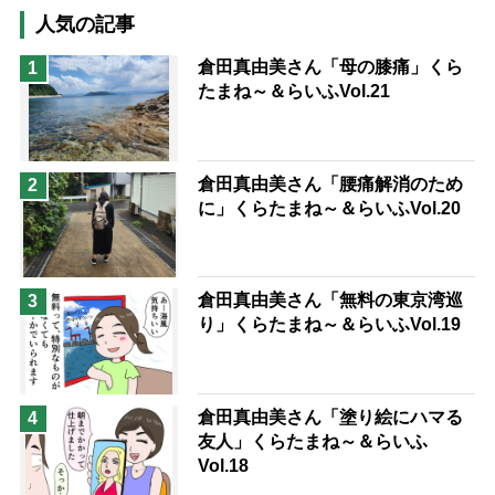
高木ブー
ケアマネジャー
人気の記事
猫が母になつきません
倉田真由美さん「母の膝痛」くら
1
たまね～＆らいふVol.21
息子の遠距離介護サバイバル術
兄がボケました
便利なサービス
予防法
倉田真由美さん「腰痛解消のため
2
に」くらたまね～＆らいふVol.20
倉田真由美さん「無料の東京湾巡
3
り」くらたまね～＆らいふVol.19
倉田真由美さん「塗り絵にハマる
4
友人」くらたまね～＆らいふ
Vol.18