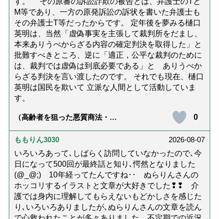
す。 その原審の訴訟詐欺の被告とは、弁護士のTと
M等であり、一方の原発訴訟の訴状を書いた弁護士も
その弁護士T等だったからです。 定年後を夢みる樋口
英明は、当然「虚偽事実を主張して裁判所をだまし、
本来ありうべからざる内容の確定判決を取得した」と
批難すべきところ、逆に「適正，公平な裁判のために
は、裁判では虚偽は到底必要である」と ありうべか
らざる判決を言い渡したのです。 それでも現在、樋口
英明は国民を欺いて 立派な人間として活動していま
す。
0
（高齢者を狙った悪質商法・訪
問詐欺の種類と実例9選｜騙され
ないための4つの対策「騙されや
すい人の特徴は？」【社会福祉
ももりん3030
2026-08-07
士解説】）
いろいろあって､しばらく訪問していなかったので､今
日になって500回が最終話と知り､愕然となりました
(@_@;) 10年経ってたんですね･･ ぬらりんさんの
ホッコリするイラストと文章が大好きでした❢❢ 介
護では身内に理解してもらえないもどかしさを感じた
り､いろいろありましたが､ぬらりんさんの文章を読ん
で心救われたことが多々ありました。不定期での近況