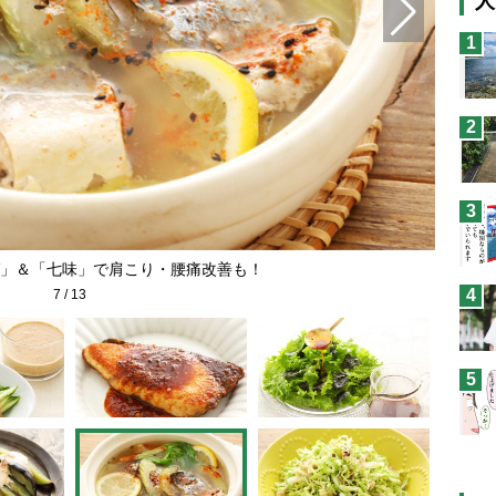
人
猫
1
息
兄
2
予
3
」＆「七味」で肩こり・腰痛改善も！
4
7
/
13
5