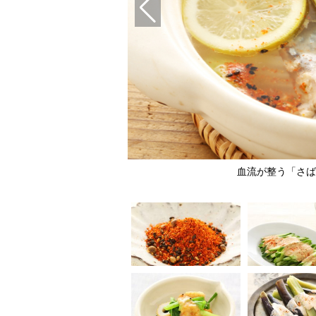
ッキリ
血流が整う「さば