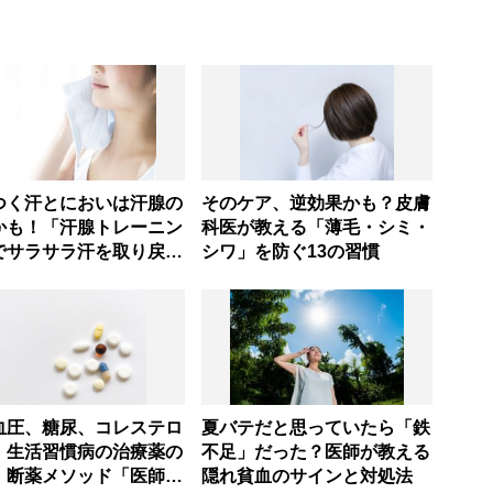
つく汗とにおいは汗腺の
そのケア、逆効果かも？皮膚
かも！「汗腺トレーニン
科医が教える「薄毛・シミ・
でサラサラ汗を取り戻
シワ」を防ぐ13の習慣
熱中症に負けない体へ
血圧、糖尿、コレステロ
夏バテだと思っていたら「鉄
】生活習慣病の治療薬の
不足」だった？医師が教える
・断薬メソッド「医師の
隠れ貧血のサインと対処法