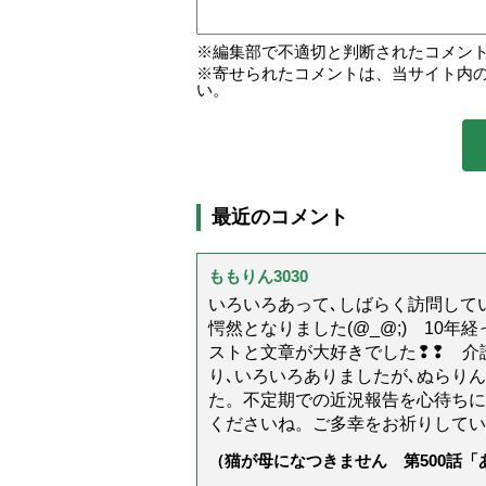
編集部で不適切と判断されたコメン
寄せられたコメントは、当サイト内
い。
最近のコメント
ももりん3030
いろいろあって､しばらく訪問してい
愕然となりました(@_@;) 10
ストと文章が大好きでした❢❢ 介
り､いろいろありましたが､ぬらり
た。不定期での近況報告を心待ちに
くださいね。ご多幸をお祈りしてい
（猫が母になつきません 第500話