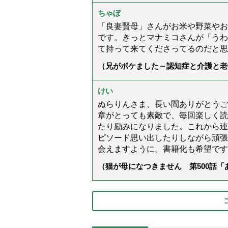
ちゃぼ
「良妻賢母」さんがお米や野菜やお
です。きっとマナミコさんが「うわ
て持って来てくださってるのだと思
（兄がボケました～認知症と介護と老
た」）
けい
ぬらりんさま、長い間ありがとうご
章がとっても素敵で、毎回楽しく読
たり励みになりました。これから連
ピソード思い出したりしながら頑張
会えますように。書籍化も希望です
（猫が母になつきません 第500話