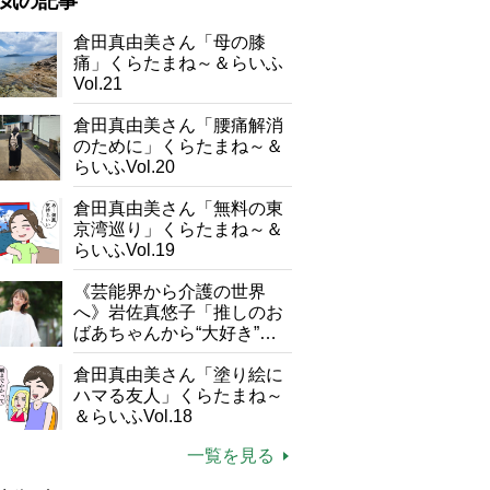
気の記事
が母になつきません
倉田真由美さん「母の膝
痛」くらたまね～＆らいふ
子の遠距離介護サバイバル術
Vol.21
がボケました
便利なサービス
倉田真由美さん「腰痛解消
防法
のために」くらたまね～＆
らいふVol.20
倉田真由美さん「無料の東
京湾巡り」くらたまね～＆
らいふVol.19
「山椒」×「キャベツ」で胃腸の働きを整える
《芸能界から介護の世界
へ》岩佐真悠子「推しのお
ばあちゃんから“大好き”を
もらえる」理不尽さも吹き
飛ぶ“やりがい”、介護の現
倉田真由美さん「塗り絵に
場は「愛おしい」
ハマる友人」くらたまね～
＆らいふVol.18
一覧を見る