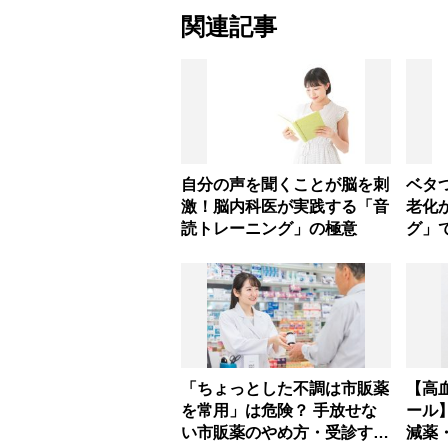
関連記事
自分の声を聞くことが脳を刺
ベタ
激！脳内科医が実践する「音
老化
読トレーニング」の極意
グ」
し、
「ちょっとした不調は市販薬
【高
を常用」は危険？ 手放せな
ール
い市販薬のやめ方・受診する
減薬