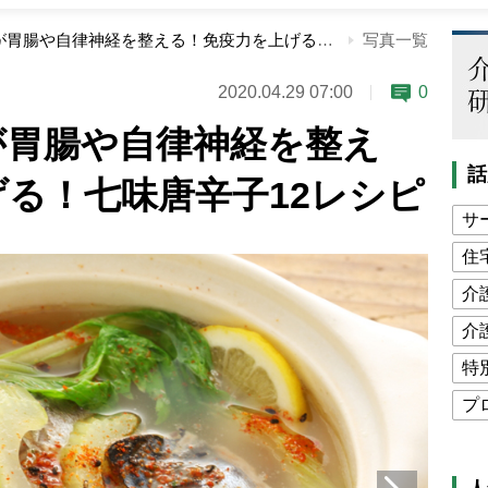
「七味唐辛子」が胃腸や自律神経を整える！免疫力を上げる！七味唐辛子12レシピ
写真一覧
2020.04.29 07:00
0
が胃腸や自律神経を整え
話
る！七味唐辛子12レシピ
サ
住
介
介
特
プ
公
高