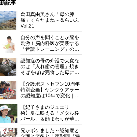
新記事
倉田真由美さん「母の膝
痛」くらたまね～＆らいふ
Vol.21
自分の声を聞くことが脳を
刺激！脳内科医が実践する
「音読トレーニング」の極
意
認知症の母の介護で大変な
のは「入れ歯の管理」焼き
そばをほぼ完食した母に息
子が血の気が引いた理由
【介護ポストセブン10周年
特別企画】ヤングケアラー
の認知度は10年で変化｜流
行語大賞にノミネート、法
律にも明記されたが果たし
【紀子さまのジュエリー
て現在は？
術】夏に映える「メタル枠
パール」＆顔まわりが華や
ぐ「揺れる一粒」の使い分
け方
兄がボケました～認知症と
介護と老後と「第84回『特